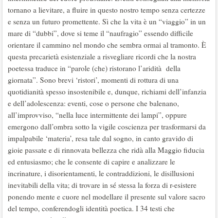
tornano a lievitare, a fluire in questo nostro tempo senza certezze
e senza un futuro promettente. Sì che la vita è un “viaggio” in un
mare di “dubbi”, dove si teme il “naufragio” essendo difficile
orientare il cammino nel mondo che sembra ormai al tramonto. È
questa precarietà esistenziale a risvegliare ricordi che la nostra
poetessa traduce in “parole (che) ristorano l’aridità della
giornata”. Sono brevi ‘ristori’, momenti di rottura di una
quotidianità spesso insostenibile e, dunque, richiami dell’infanzia
e dell’adolescenza: eventi, cose o persone che balenano,
all’improvviso, “nella luce intermittente dei lampi”, oppure
emergono dall’ombra sotto la vigile coscienza per trasformarsi da
impalpabile ‘materia’, resa tale dal sogno, in canto gravido di
gioie passate e di rinnovata bellezza che ridà alla Maggio fiducia
ed entusiasmo; che le consente di capire e analizzare le
incrinature, i disorientamenti, le contraddizioni, le disillusioni
inevitabili della vita; di trovare in sé stessa la forza di r-esistere
ponendo mente e cuore nel modellare il presente sul valore sacro
del tempo, conferendogli identità poetica. I 34 testi che