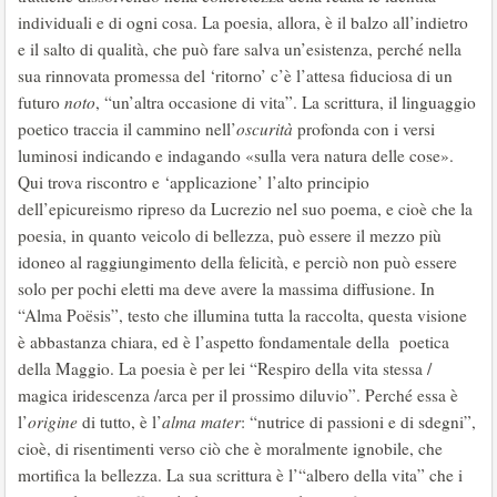
individuali e di ogni cosa. La poesia, allora, è il balzo all’indietro
e il salto di qualità, che può fare salva un’esistenza, perché nella
sua rinnovata promessa del ‘ritorno’ c’è l’attesa fiduciosa di un
futuro
noto
, “un’altra occasione di vita”. La scrittura, il linguaggio
poetico traccia il cammino nell’
oscurità
profonda con i versi
luminosi indicando e indagando «sulla vera natura delle cose».
Qui trova riscontro e ‘applicazione’ l’alto principio
dell’epicureismo ripreso da Lucrezio nel suo poema, e cioè che la
poesia, in quanto veicolo di bellezza, può essere il mezzo più
idoneo al raggiungimento della felicità, e perciò non può essere
solo per pochi eletti ma deve avere la massima diffusione. In
“Alma Poësis”, testo che illumina tutta la raccolta, questa visione
è abbastanza chiara, ed è l’aspetto fondamentale della poetica
della Maggio. La poesia è per lei “Respiro della vita stessa /
magica iridescenza /arca per il prossimo diluvio”. Perché essa è
l’
origine
di tutto, è l’
alma
mater
: “nutrice di passioni e di sdegni”,
cioè, di risentimenti verso ciò che è moralmente ignobile, che
mortifica la bellezza. La sua scrittura è l’“albero della vita” che i