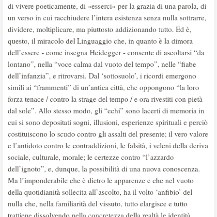
di vivere poeticamente, di «esserci» per la grazia di una parola, di
un verso in cui racchiudere l’intera esistenza senza nulla sottrarre,
dividere, moltiplicare, ma piuttosto addizionando tutto. Ed è,
questo, il miracolo del Linguaggio che, in quanto è la dimora
dell’essere - come insegna Heidegger - consente di ascoltarsi “da
lontano”, nella “voce calma dal vuoto del tempo”, nelle “fiabe
dell’infanzia”, e ritrovarsi. Dal ‘sottosuolo’, i ricordi emergono
simili ai “frammenti” di un’antica città, che oppongono “la loro
forza tenace / contro la strage del tempo / e ora rivestiti con pietà
dal sole”. Allo stesso modo, gli “echi” sono lacerti di memoria in
cui si sono depositati sogni, illusioni, esperienze spirituali e perciò
costituiscono lo scudo contro gli assalti del presente; il vero valore
e l’antidoto contro le contraddizioni, le falsità, i veleni della deriva
sociale, culturale, morale; le certezze contro “l’azzardo
dell’ignoto”, e, dunque, la possibilità di una nuova conoscenza.
Ma l’imponderabile che è dietro le apparenze e che nel vuoto
della quotidianità sollecita all’ascolto, ha il volto ‘anfibio’ del
nulla che, nella familiarità del vissuto, tutto elargisce e tutto
trattiene dissolvendo nella concretezza della realtà le identità