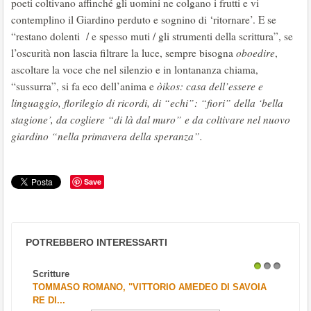
poeti coltivano affinché gli uomini ne colgano i frutti e vi
contemplino il Giardino perduto e sognino di ‘ritornare’. E se
“restano dolenti / e spesso muti / gli strumenti della scrittura”, se
l’oscurità non lascia filtrare la luce, sempre bisogna
oboedire
,
ascoltare la voce che nel silenzio e in lontananza chiama,
“sussurra”, si fa eco dell’anima e
òikos: casa dell’essere e
linguaggio, florilegio di ricordi, di “echi”: “fiori” della ‘bella
stagione’, da cogliere “di là dal muro” e da coltivare nel nuovo
giardino “nella primavera della speranza”.
Save
POTREBBERO INTERESSARTI
Scritture
1
2
3
TOMMASO ROMANO, "VITTORIO AMEDEO DI SAVOIA
RE DI...