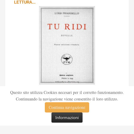
LETTURA...
Scritto da
Redazione Culturelite
Questo sito utilizza Cookies necesari per il corretto funzionamento.
Pubblicata nel 1912 sul «Corriere della sera», la novella Tu
Continuando la navigazione viene consentito il loro utilizzo.
ridi fu successivamente inserita nella ...
Continua navigazione
Leggi tutto
Informazioni