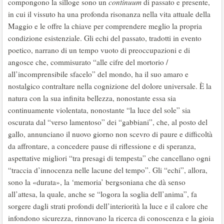
compongono la silloge sono un
continuum
di passato e presente,
in cui il vissuto ha una profonda risonanza nella vita attuale della
Maggio e le offre la chiave per comprendere meglio la propria
condizione esistenziale. Gli echi del passato, tradotti in evento
poetico, narrano di un tempo vuoto di preoccupazioni e di
angosce che, commisurato “alle cifre del mortorio /
all’incomprensibile sfacelo” del mondo, ha il suo amaro e
nostalgico contraltare nella cognizione del dolore universale. È la
natura con la sua infinita bellezza, nonostante essa sia
continuamente violentata, nonostante “la luce del sole” sia
oscurata dal “verso lamentoso” dei “gabbiani”, che, al posto del
gallo, annunciano il nuovo giorno non scevro di paure e difficoltà
da affrontare, a concedere pause di riflessione e di speranza,
aspettative migliori “tra presagi di tempesta” che cancellano ogni
“traccia d’innocenza nelle lacune del tempo”. Gli “echi”, allora,
sono la «durata», la ‘memoria’ bergsoniana che dà senso
all’attesa, la quale, anche se “logora la soglia dell’anima”, fa
sorgere dagli strati profondi dell’interiorità la luce e il calore che
infondono sicurezza, rinnovano la ricerca di conoscenza e la gioia