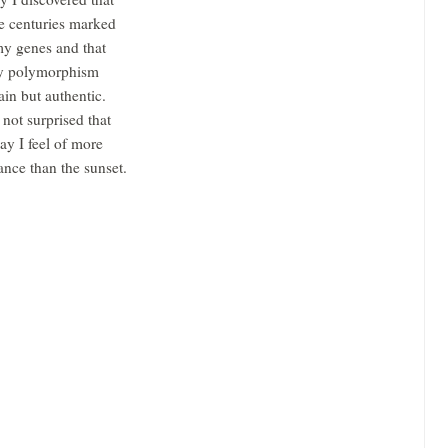
e centuries marked
my genes and that
 polymorphism
ain but authentic.
 not surprised that
ay I feel of more
ance than the sunset.