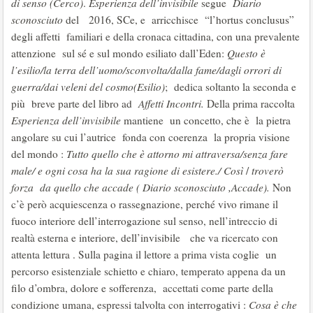
di senso (Cerco)
.
Esperienza dell’invisibile
segue
Diario
sconosciuto
del 2016, SCe, e arricchisce “l’hortus conclusus”
degli affetti familiari e della cronaca cittadina, con una prevalente
attenzione sul sé e sul mondo esiliato dall’Eden:
Questo è
l’esilio/la terra dell’uomo/sconvolta/dalla fame/dagli orrori di
guerra/dai veleni del cosmo(Esilio)
; dedica soltanto la seconda e
più breve parte del libro ad
Affetti Incontri.
Della prima raccolta
Esperienza dell’invisibile
mantiene un concetto, che è la pietra
angolare su cui l’autrice fonda con coerenza la propria visione
del mondo :
Tutto quello che è attorno mi attraversa/senza fare
male/ e ogni cosa ha la sua ragione di esistere./ Così
/
troverò
forza da quello che accade ( Diario sconosciuto ,Accade).
Non
c’è però acquiescenza o rassegnazione, perché vivo rimane il
fuoco interiore dell’interrogazione sul senso, nell’intreccio di
realtà esterna e interiore, dell’invisibile che va ricercato con
attenta lettura . Sulla pagina il lettore a prima vista coglie un
percorso esistenziale schietto e chiaro, temperato appena da un
filo d’ombra, dolore e sofferenza, accettati come parte della
condizione umana, espressi talvolta con interrogativi :
Cosa è che