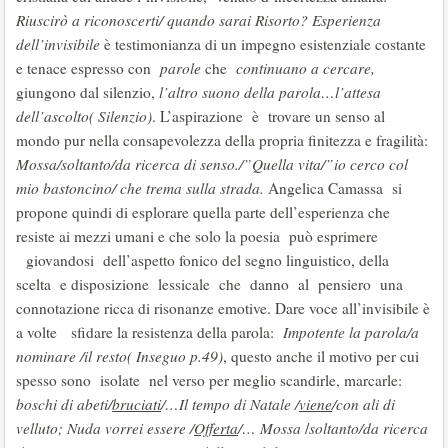
Riuscirò a riconoscerti/ quando sarai Risorto? Esperienza
dell’invisibile
è testimonianza di un impegno esistenziale costante
e tenace espresso con
parole
che
continuano a cercare,
giungono dal silenzio,
l’altro suono della parola…l’attesa
dell’ascolto( Silenzio)
. L’aspirazione è trovare un senso al
mondo pur nella consapevolezza della propria finitezza e fragilità:
Mossa/soltanto/da ricerca di senso./”Quella vita/”io cerco col
mio bastoncino/ che trema sulla strada.
Angelica Camassa si
propone quindi di esplorare quella parte dell’esperienza che
resiste ai mezzi umani e che solo la poesia può esprimere
giovandosi dell’aspetto fonico del segno linguistico, della
scelta e disposizione lessicale che danno al pensiero una
connotazione ricca di risonanze emotive. Dare voce all’invisibile è
a volte sfidare la resistenza della parola:
Impotente la parola/a
nominare /il resto( Inseguo p.49)
, questo anche il motivo per cui
spesso sono isolate nel verso per meglio scandirle, marcarle:
boschi di abeti/
bruciati
/…Il tempo di Natale /
viene
/con ali di
velluto; Nuda vorrei essere /
Offerta
/…
Mossa
/
soltanto/da ricerca