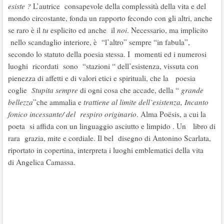
esiste ?
L’autrice consapevole della complessità della vita e del
mondo circostante, fonda un rapporto fecondo con gli altri, anche
se raro è il
tu
esplicito ed anche il
noi
. Necessario, ma implicito
nello scandaglio interiore, è “l’altro” sempre “in fabula”,
secondo lo statuto della poesia stessa. I momenti ed i numerosi
luoghi ricordati sono “stazioni “ dell’esistenza, vissuta con
pienezza di affetti e di valori etici e spirituali, che la poesia
coglie
Stupita sempre
di ogni cosa che accade, della “
grande
bellezza
”che ammalia e
trattiene al limite dell’esistenza, Incanto
fonico incessante/ del respiro originario
. Alma Poësis, a cui la
poeta si affida con un linguaggio asciutto e limpido . Un libro di
rara grazia, mite e cordiale. Il bel disegno di Antonino Scarlata,
riportato in copertina, interpreta i luoghi emblematici della vita
di Angelica Camassa.