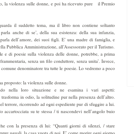
, la violenza sulle donne, e poi ha ricevuto pure il Premio
arda il suddetto tema, ma il libro non contiene soltanto
arla anche di se’, della sua esistenza: della sua infanzia,
 parla dell’amore, dei suoi figli. E’ una madre di famiglia, e
lla Pubblica Amministrazione, all’Assessorato per il Turismo.
le e di poesie sulla violenza delle donne, potrebbe, a prima
e frammentaria, senza un filo conduttore, senza unita’. Invece,
 un comune denominatore tra tutte le poesie. Lo vedremo a poco
a proposto: la violenza sulle donne.
do nella loro situazione e ne esamina i vari aspetti:
trasforma in odio, la solitudine pur nella presenza dell’altro.
el terrore, ricorrendo ad ogni espediente pur di sfuggire a lui.
do accartocciata su te stessa / ti nascondevi nell’angolo buio
he con la presenza di lui: “Quanti giorni di silenzi, / stare
empre uguali, la casa vuota di noi. E’ come morire ogni giorno