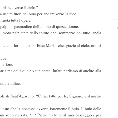
 bianca verso il cielo.”
 a uscire fuori dal buio per andare verso la luce.
 ruota tutta l’opera.
, il palpito spasmodico dell’animo di queste donne.
il moto palpitante dello spirito che, sommerso nel buio, anela
e con loro la nostra Rosa Maria, che, grazie al cielo, non si
luce.
nteriore.
ia ma della quale va in cerca. Infatti parliamo di anelito alla
inquietudine.
le di Sant’Agostino: “Ci hai fatto per te, Signore, e il nostro
questo che la poetessa avverte fortemente il buio. Il buio delle
 mi sono rialzata. /…/ Pietre ho tolto al mio passaggio / per