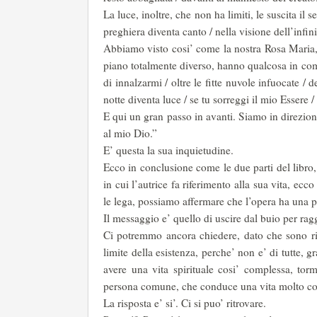
La luce, inoltre, che non ha limiti, le suscita il 
preghiera diventa canto / nella visione dell’infini
Abbiamo visto cosi’ come la nostra Rosa Maria, 
piano totalmente diverso, hanno qualcosa in co
di innalzarmi / oltre le fitte nuvole infuocate / 
notte diventa luce / se tu sorreggi il mio Essere /
E qui un gran passo in avanti. Siamo in direzion
al mio Dio.”
E’ questa la sua inquietudine.
Ecco in conclusione come le due parti del libro
in cui l’autrice fa riferimento alla sua vita, ecc
le lega, possiamo affermare che l’opera ha una pe
Il messaggio e’ quello di uscire dal buio per rag
Ci potremmo ancora chiedere, dato che sono rif
limite della esistenza, perche’ non e’ di tutte, gr
avere una vita spirituale cosi’ complessa, to
persona comune, che conduce una vita molto comun
La risposta e’ si’. Ci si puo’ ritrovare.