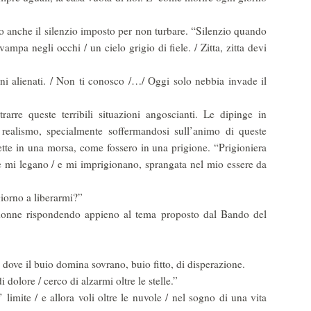
 o anche il silenzio imposto per non turbare. “Silenzio quando
ampa negli occhi / un cielo grigio di fiele. / Zitta, zitta devi
rni alienati. / Non ti conosco /…/ Oggi solo nebbia invade il
trarre queste terribili situazioni angoscianti. Le dipinge in
 realismo, specialmente soffermandosi sull’animo di queste
te in una morsa, come fossero in una prigione. “Prigioniera
he mi legano / e mi imprigionano, sprangata nel mio essere da
iorno a liberarmi?”
 donne rispondendo appieno al tema proposto dal Bando del
i dove il buio domina sovrano, buio fitto, di disperazione.
i dolore / cerco di alzarmi oltre le stelle.”
limite / e allora voli oltre le nuvole / nel sogno di una vita