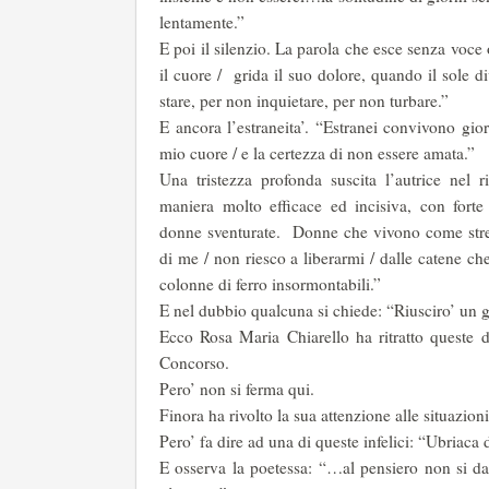
lentamente.”
E poi il silenzio. La parola che esce senza voce
il cuore / grida il suo dolore, quando il sole div
stare, per non inquietare, per non turbare.”
E ancora l’estraneita’. “Estranei convivono gio
mio cuore / e la certezza di non essere amata.”
Una tristezza profonda suscita l’autrice nel ri
maniera molto efficace ed incisiva, con forte
donne sventurate. Donne che vivono come stret
di me / non riesco a liberarmi / dalle catene c
colonne di ferro insormontabili.”
E nel dubbio qualcuna si chiede: “Riusciro’ un g
Ecco Rosa Maria Chiarello ha ritratto queste
Concorso.
Pero’ non si ferma qui.
Finora ha rivolto la sua attenzione alle situazion
Pero’ fa dire ad una di queste infelici: “Ubriaca d
E osserva la poetessa: “…al pensiero non si da’ 