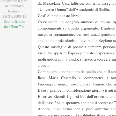
Redazione a cura
da Mezzelane Casa Editrice, con tema assegnato
di Tommaso
“Universo Donna” dall’Accademia di Sicilia.
Romano
Cosi’ e’ nato questo libro.
Tel 3493896419
Ovviamente un congruo numero di poesie rigu
Sito realizzato
da I.Rom.Tek
componimenti su questo argomento. L’autrice p
trascorsa serenamente; dei suoi amati genitori;
anche una professionista. Lavora alla Regione ne
Questo miscuglio di poesie a carattere persona
vista, far apparire l’opera piuttosto dispersiva 
inoltrandoci piu’ a fondo, si riesce a scorgere
a poco.
Cominciamo innanzi tutto da quello che e’ il tem
Rosa Maria Chiarello si compenetra a fon
l’incomprensione, l’insofferenza, l’amore che si 
E cosi’ prende in considerazione giorni vissuti n
E scrive: Ricordi i giorni bui dell’orrore, quan
della casa / nella speranza che non ti scorgesse.”
Ancora, la solitudine che si puo’ avvertire anc
insieme e non esserci…la solitudine di giorni s