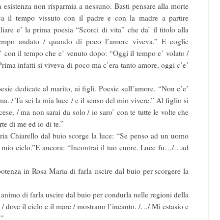
la esistenza non risparmia a nessuno. Basti pensare alla morte
oca il tempo vissuto con il padre e con la madre a partire
iare e’ la prima poesia “Scorci di vita” che da’ il titolo alla
n tempo andato / quando di poco l’amore viveva.” E coglie
’e’ con il tempo che e’ venuto dopo: “Oggi il tempo e’ volato /
 Prima infatti si viveva di poco ma c’era tanto amore, oggi c’e’
esie dedicate al marito, ai figli. Poesie sull’amore. “Non c’e’
ma. / Tu sei la mia luce / e il senso del mio vivere.” Al figlio si
cese, / ma non sarai da solo / io saro’ con te tutte le volte che
rte di me ed io di te.”
ria Chiarello dal buio scorge la luce: “Se penso ad un uomo
 il mio cielo.”E ancora: “Incontrai il tuo cuore. Luce fu…/…ad
potenza in Rosa Maria di farla uscire dal buio per scorgere la
 animo di farla uscire dal buio per condurla nelle regioni della
 / dove il cielo e il mare / mostrano l’incanto. /…/ Mi estasio e
.”