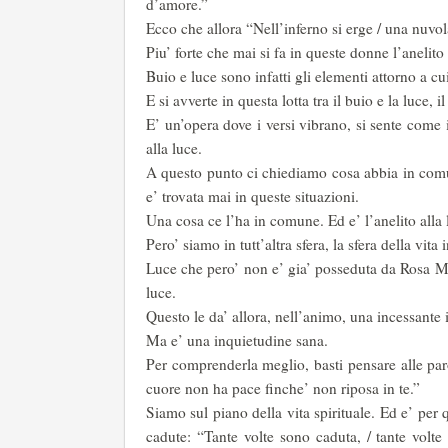
d’amore.”
Ecco che allora “Nell’inferno si erge / una nuvola
Piu’ forte che mai si fa in queste donne l’anelito
Buio e luce sono infatti gli elementi attorno a cui
E si avverte in questa lotta tra il buio e la luce
E’ un’opera dove i versi vibrano, si sente come 
alla luce.
A questo punto ci chiediamo cosa abbia in comun
e’ trovata mai in queste situazioni.
Una cosa ce l’ha in comune. Ed e’ l’anelito alla 
Pero’ siamo in tutt’altra sfera, la sfera della vita i
Luce che pero’ non e’ gia’ posseduta da Rosa Mar
luce.
Questo le da’ allora, nell’animo, una incessante 
Ma e’ una inquietudine sana.
Per comprenderla meglio, basti pensare alle paro
cuore non ha pace finche’ non riposa in te.”
Siamo sul piano della vita spirituale. Ed e’ per 
cadute: “Tante volte sono caduta, / tante volte