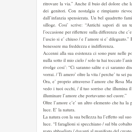
ritrovare la via.” Anche il buio del dolore che 
dei genitori. Con nostalgia e rimpianto riev
dall’infanzia spensierata. Un bel quadretto famil
silloge. Cosi’ scrive: “Antichi sapori di u
l’occasione per riflettere sulla differenza che c
l’uscio si e’ chiuso / e l’amore si e’ dileguato.”
benessere ma freddezza e indifferenza.
Accenni alla sua esistenza ci sono pure nelle po
nulla sotto il mio cielo / solo tu hai toccato l’ani
rivolge cosi’: “Ci saranno salite e ci saranno dis
vorrai. / Ti amero’ oltre la vita / perche’ tu sei pa
Ora, e’ proprio attraverso l’amore che Rosa Ma
vedo i tuoi occhi, / il tuo sorriso che illumina
illuminare l’amore che portavamo nel cuore.”
Oltre l’amore c’e’ un altro elemento che ha la 
luce. E’ la natura.
La natura con la sua bellezza ha l’effetto sul suo
luce. “I faraglioni si specchiano / sul blu cobalto
resto abbagliata / davanti al manifesto del creato