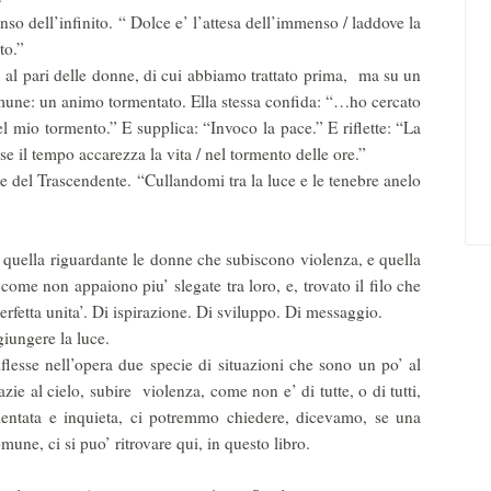
senso dell’infinito. “ Dolce e’ l’attesa dell’immenso / laddove la
to.”
al pari delle donne, di cui abbiamo trattato prima, ma su un
mune: un animo tormentato. Ella stessa confida: “…ho cercato
del mio tormento.” E supplica: “Invoco la pace.” E riflette: “La
 se il tempo accarezza la vita / nel tormento delle ore.”
e del Trascendente. “Cullandomi tra la luce e le tenebre anelo
, quella riguardante le donne che subiscono violenza, e quella
o come non appaiono piu’ slegate tra loro, e, trovato il filo che
rfetta unita’. Di ispirazione. Di sviluppo. Di messaggio.
giungere la luce.
lesse nell’opera due specie di situazioni che sono un po’ al
azie al cielo, subire violenza, come non e’ di tutte, o di tutti,
rmentata e inquieta, ci potremmo chiedere, dicevamo, se una
e, ci si puo’ ritrovare qui, in questo libro.