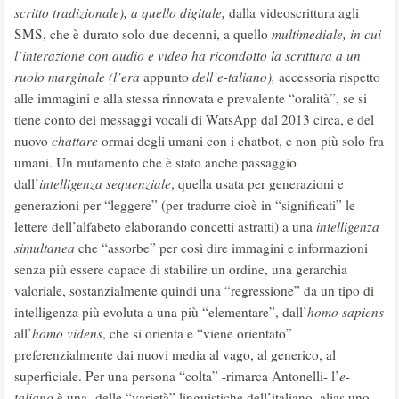
scritto tradizionale), a quello digitale,
dalla videoscrittura agli
SMS, che è durato solo due decenni, a quello
multimediale, in cui
l’interazione con audio e video ha ricondotto la scrittura a un
ruolo marginale (l’era
appunto
dell’e-taliano),
accessoria rispetto
alle immagini e alla stessa rinnovata e prevalente “oralità”, se si
tiene conto dei messaggi vocali di WatsApp dal 2013 circa, e del
nuovo
chattare
ormai degli umani con i chatbot, e non più solo fra
umani. Un mutamento che è stato anche passaggio
dall’
intelligenza sequenziale
, quella usata per generazioni e
generazioni per “leggere” (per tradurre cioè in “significati” le
lettere dell’alfabeto elaborando concetti astratti) a una
intelligenza
simultanea
che “assorbe” per così dire immagini e informazioni
senza più essere capace di stabilire un ordine, una gerarchia
valoriale, sostanzialmente quindi una “regressione” da un tipo di
intelligenza più evoluta a una più “elementare”, dall’
homo sapiens
all’
homo videns
, che si orienta e “viene orientato”
preferenzialmente dai nuovi media al vago, al generico, al
superficiale. Per una persona “colta” -rimarca Antonelli- l’
e-
taliano
è una delle “varietà” linguistiche dell’italiano, alias uno