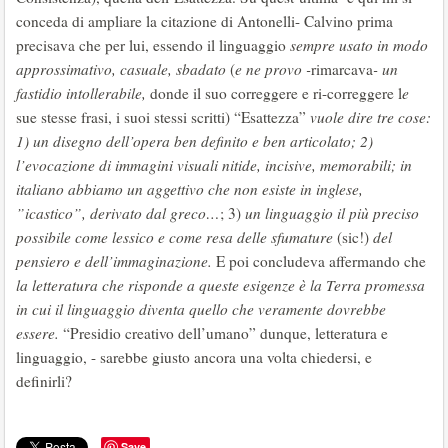
conceda di ampliare la citazione di Antonelli- Calvino prima
precisava che per lui, essendo il linguaggio
sempre usato in modo
approssimativo, casuale, sbadato
(
e ne provo -
rimarcava
- un
fastidio intollerabile,
donde il suo correggere e ri-correggere l
e
sue stesse frasi, i suoi stessi scritti) “Esattezza”
vuole dire tre cose:
1) un disegno dell’opera ben definito e ben articolato; 2)
l’evocazione di immagini visuali nitide, incisive, memorabili; in
italiano abbiamo un aggettivo che non esiste in inglese,
”icastico”, derivato dal greco…
; 3)
un linguaggio il più preciso
possibile come lessico e come resa delle sfumature
(sic!)
del
pensiero e dell’immaginazione.
E poi concludeva affermando che
la letteratura che risponde a queste esigenze è la Terra promessa
in cui il linguaggio diventa quello che veramente dovrebbe
essere.
“Presidio creativo dell’umano” dunque, letteratura e
linguaggio, - sarebbe giusto ancora una volta chiedersi, e
definirli?
Save