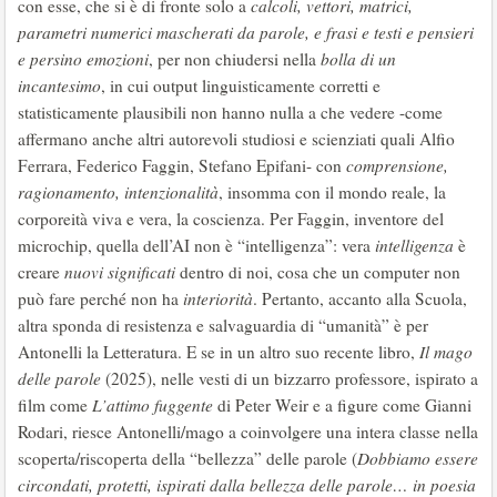
con esse, che si è di fronte solo a
calcoli, vettori, matrici,
parametri numerici mascherati da parole, e frasi e testi e pensieri
e persino emozioni
, per non chiudersi nella
bolla di un
incantesimo
, in cui output linguisticamente corretti e
statisticamente plausibili non hanno nulla a che vedere -come
affermano anche altri autorevoli studiosi e scienziati quali Alfio
Ferrara, Federico Faggin, Stefano Epifani- con
comprensione,
ragionamento, intenzionalità
, insomma con il mondo reale, la
corporeità viva e vera, la coscienza. Per Faggin, inventore del
microchip, quella dell’AI non è “intelligenza”: vera
intelligenza
è
creare
nuovi significati
dentro di noi, cosa che un computer non
può fare perché non ha
interiorità
. Pertanto, accanto alla Scuola,
altra sponda di resistenza e salvaguardia di “umanità” è per
Antonelli la Letteratura. E se in un altro suo recente libro,
Il mago
delle parole
(2025), nelle vesti di un bizzarro professore, ispirato a
film come
L’attimo fuggente
di Peter Weir e a figure come Gianni
Rodari, riesce Antonelli/mago a coinvolgere una intera classe nella
scoperta/riscoperta della “bellezza” delle parole (
Dobbiamo essere
circondati, protetti, ispirati dalla bellezza delle parole… in poesia