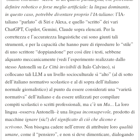
definire robotico o forse meglio artificiale: la lingua dominante,
in questo caso, potrebbe diventare proprio l’IA-taliano:
l’IA-
taliano “parlato” di Siri e Alexa, e quello “scritto” dei vari
ChatGPT, Copilot, Gemini, Claude sopra elencati. Per la
correttezza e l’accuratezza linguistiche cui sono giunti tali
strumenti, e per la capacità che hanno pure di riprodurre lo “stile”
di uno scrittore “doppiandone“ per così dire i testi, sebbene
alquanto meccanicamente (vedi l’esperimento realizzato dallo
stesso Antonelli su
Le Città invisibili
di Italo Calvino), si
collocano tali LLM a un livello socioculturale sì “alto” (al di sotto
dell’italiano normativo scolastico e al di sopra dell’italiano
normale giornalistico) al punto da essere considerati una “varietà
normativa” dell’italiano e da essere utilizzati per compilare
compiti scolastici o scritti professionali, ma c’è un
Ma..
. La loro
lingua -osserva Antonelli- è una
lingua inconsapevole,
prodotto di
macchine
ignare
(sic!)
del significato di ciò che dicono e
scrivono
. Non bisogna cadere nell’errore di attribuire loro
qualità
umane
, come il “pensiero”, e non si deve dimenticare, dialogando