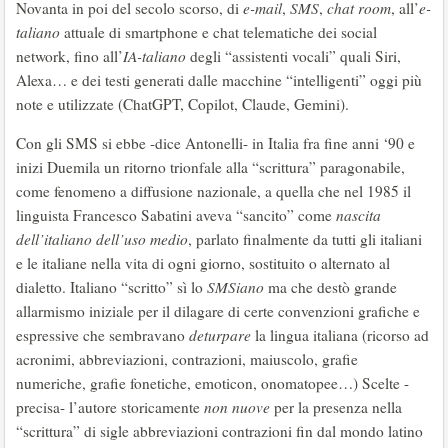
Novanta in poi del secolo scorso, di
e-mail
,
SMS
,
chat room
, all’
e-
taliano
attuale di smartphone e chat telematiche dei social
network, fino all’
IA-taliano
degli “assistenti vocali” quali Siri,
Alexa… e dei testi generati dalle macchine “intelligenti” oggi più
note e utilizzate (ChatGPT, Copilot, Claude, Gemini).
Con gli SMS si ebbe -dice Antonelli- in Italia fra fine anni ‘90 e
inizi Duemila un ritorno trionfale alla “scrittura” paragonabile,
come fenomeno a diffusione nazionale, a quella che nel 1985 il
linguista Francesco Sabatini aveva “sancito” come
nascita
dell’italiano dell’uso medio
, parlato finalmente da tutti gli italiani
e le italiane nella vita di ogni giorno, sostituito o alternato al
dialetto. Italiano “scritto” sì lo
SMSiano
ma che destò grande
allarmismo iniziale per il dilagare di certe convenzioni grafiche e
espressive che sembravano
deturpare
la lingua italiana (ricorso ad
acronimi, abbreviazioni, contrazioni, maiuscolo, grafie
numeriche, grafie fonetiche, emoticon, onomatopee…) Scelte -
precisa- l’autore storicamente
non nuove
per la presenza nella
“scrittura” di sigle abbreviazioni contrazioni fin dal mondo latino