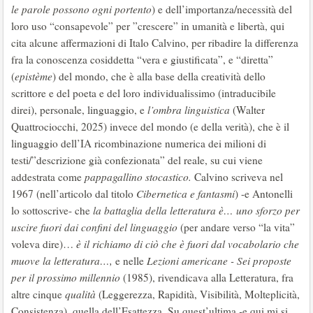
le parole possono ogni portento
) e dell’importanza/necessità del
loro uso “consapevole” per ”crescere” in umanità e libertà, qui
cita alcune affermazioni di Italo Calvino, per ribadire la differenza
fra la conoscenza cosiddetta “vera e giustificata”, e “diretta”
(
epistème
) del mondo, che è alla base della creatività dello
scrittore e del poeta e del loro individualissimo (intraducibile
direi), personale, linguaggio, e
l’ombra linguistica
(Walter
Quattrociocchi, 2025) invece del mondo (e della verità), che è il
linguaggio dell’IA ricombinazione numerica dei milioni di
testi/”descrizione già confezionata” del reale, su cui viene
addestrata come
pappagallino stocastico.
Calvino scriveva nel
1967 (nell’articolo dal titolo
Cibernetica e fantasmi
) -e Antonelli
lo sottoscrive- che
la battaglia della letteratura è… uno sforzo per
uscire fuori dai confini del linguaggio
(per andare verso “la vita”
voleva dire)…
è il richiamo di ciò che è fuori dal vocabolario che
muove la letteratura…,
e nelle
Lezioni americane - Sei proposte
per il prossimo millennio
(1985), rivendicava alla Letteratura, fra
altre cinque
qualità
(Leggerezza, Rapidità, Visibilità, Molteplicità,
Consistenza), quella dell’Esattezza. Su quest’ultima
-
e qui mi si