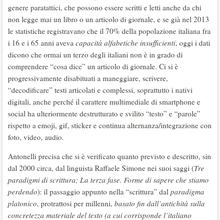
genere paratattici, che possono essere scritti e letti anche da chi
non legge mai un libro o un articolo di giornale, e se già nel 2013
le statistiche registravano che il 70% della popolazione italiana fra
i 16 e i 65 anni aveva
capacità alfabetiche insufficienti
, oggi i dati
dicono che ormai un terzo degli italiani non è in grado di
comprendere “cosa dice” un articolo di giornale. Ci si è
progressivamente disabituati a maneggiare, scrivere,
“decodificare” testi articolati e complessi, soprattutto i nativi
digitali, anche perché il carattere multimediale di smartphone e
social ha ulteriormente destrutturato e svilito “testo” e “parole”
rispetto a emoji, gif, sticker e continua alternanza/integrazione con
foto, video, audio.
Antonelli precisa che si è verificato quanto previsto e descritto, sin
dal 2000 circa, dal linguista Raffaele Simone nei suoi saggi (
Tre
paradigmi di scrittura; La terza fase. Forme di sapere che stiamo
perdendo
): il passaggio appunto nella “scrittura” dal
paradigma
platonico
, protrattosi per millenni,
basato fin dall’antichità sulla
concretezza materiale del testo (a cui corrisponde l’italiano