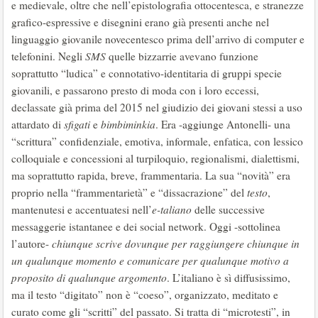
e medievale, oltre che nell’epistolografia ottocentesca, e stranezze
grafico-espressive e disegnini erano già presenti anche nel
linguaggio giovanile novecentesco prima dell’arrivo di computer e
telefonini. Negli
SMS
quelle bizzarrie avevano funzione
soprattutto “ludica” e connotativo-identitaria di gruppi specie
giovanili, e passarono presto di moda con i loro eccessi,
declassate già prima del 2015 nel giudizio dei giovani stessi a uso
attardato di
sfigati
e
bimbiminkia
. Era -aggiunge Antonelli- una
“scrittura” confidenziale, emotiva, informale, enfatica, con lessico
colloquiale e concessioni al turpiloquio, regionalismi, dialettismi,
ma soprattutto rapida, breve, frammentaria. La sua “novità” era
proprio nella “frammentarietà” e “dissacrazione” del
testo
,
mantenutesi e accentuatesi nell’
e-taliano
delle successive
messaggerie istantanee e dei social network. Oggi -sottolinea
l’autore-
chiunque scrive dovunque per raggiungere chiunque in
un qualunque momento e comunicare per
qualunque motivo a
proposito di qualunque argomento
. L’italiano è sì diffusissimo,
ma il testo “digitato” non è “coeso”, organizzato, meditato e
curato come gli “scritti” del passato. Si tratta di “microtesti”, in