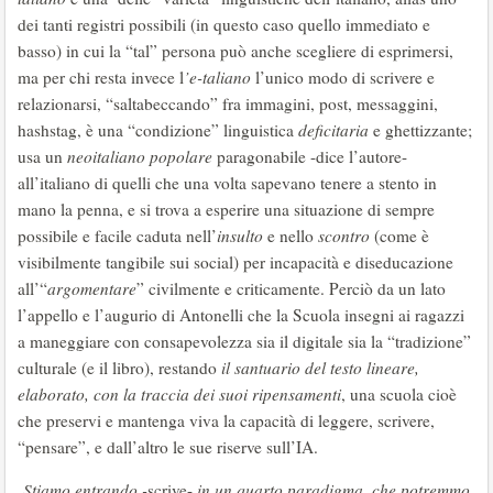
dei tanti registri possibili (in questo caso quello immediato e
basso) in cui la “tal” persona può anche scegliere di esprimersi,
ma per chi resta invece l
’e-taliano
l’unico modo di scrivere e
relazionarsi, “saltabeccando” fra immagini, post, messaggini,
hashstag, è una “condizione” linguistica
deficitaria
e ghettizzante;
usa un
neoitaliano popolare
paragonabile -dice l’autore-
all’italiano di quelli che una volta sapevano tenere a stento in
mano la penna, e si trova a esperire una situazione di sempre
possibile e facile caduta nell’
insulto
e nello
scontro
(come è
visibilmente tangibile sui social) per incapacità e diseducazione
all’“
argomentare
” civilmente e criticamente. Perciò da un lato
l’appello e l’augurio di Antonelli che la Scuola insegni ai ragazzi
a maneggiare con consapevolezza sia il digitale sia la “tradizione”
culturale (e il libro), restando
il santuario del testo lineare,
elaborato, con la traccia dei suoi ripensamenti
, una scuola cioè
che preservi e mantenga viva la capacità di leggere, scrivere,
“pensare”, e dall’altro le sue riserve sull’IA.
Stiamo entrando -
scrive-
in un quarto paradigma, che potremmo