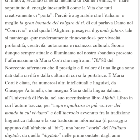
si rinnova, secondo la bella metafora di Daniel Pennac, e “mare”
soprattutto di energie inesauribili come la Vita che tutti
creativamente ci “porta”. Perciò è augurabile che l’italiano, o
meglio
la gran bontade del volgare di sì,
di cui parlava Dante nel
“Convivio” e del quale l’Alighieri presagiva il
grande futuro,
tale
si mantenga -pur modernamente rinnovandosi- per vivacità,
profondità, creatività, autonomia e ricchezza culturali. Suona
dunque sempre attuale e illuminante nel nostro sbandato presente
l’affermazione di Maria Corti che negli anni ’70/’80 del
Novecento affermava che il prestigio e il valore di una lingua sono
dati dalla civiltà e dalla cultura di cui si fa portatrice. E Maria
Corti è citata, fra numerosi altri intellettuali e linguisti, da
Giuseppe Antonelli, che insegna Storia della lingua italiana
all’Università di Pavia, nel suo recentissimo libro
Alfabit
. Libro in
cui l’autore traccia, per “
capire qualcosa in più
-scrive-
del
mondo in cui viviamo
” e dell’
incrocio
avvenuto fra la tradizione
linguistica italiana e la sua traduzione informatica (il passaggio
appunto dall’alfabeto ai “bit”), una breve “storia” dell’
italiano
digitale
: da quello “
digitato
” nelle prime ondate, dagli anni