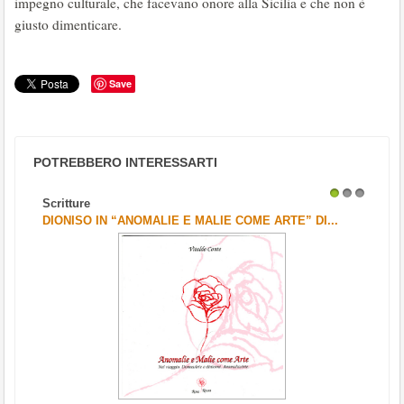
impegno culturale, che facevano onore alla Sicilia e che non è
giusto dimenticare.
Save
POTREBBERO INTERESSARTI
Scritture
1
2
3
DIONISO IN “ANOMALIE E MALIE COME ARTE” DI...