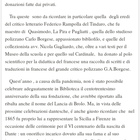
donazioni fatte dai privati.
Tra queste sono da ricordare in particolare quella degli eredi
del critico letterario Federico Rampolla del Tindaro, che fu
maestro di Quasimodo, La Pira e Pugliatti , quella dello studioso
polizzano Carlo Borgese, appassionato bibliofilo, e quelle del
collezionista avv. Nicola Gagliardo, che, oltre a vari testi per il
Museo della scuola e per quello sul Cardinale, ha donato al polo
scientifico per la didattica del francese una raccolta di scritti e di
traduzioni in francese del grande critico polizzano G.A.Borgese.
Quest’anno , a causa della pandemia, non è stato possibile
celebrare adeguatamente in Biblioteca il centotrentesimo
anniversario della sua fondazione, che avrebbe riportato alla
ribalta anche il nome del Lancia di Brolo. Ma, in vista delle
prossime celebrazioni dantesche, é anche giusto ricordare che nel
1865 fu proprio lui a rappresentare la Sicilia a Firenze in
occasione delle cerimonie per il VI centenario della nascita di
Dante : un onorifico incarico dovuto alla sua fama e al suo