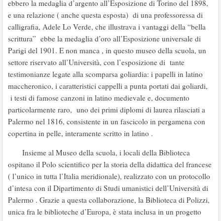
ebbero la medaglia d’argento all’Esposizione di Torino del 1898,
e una relazione ( anche questa esposta) di una professoressa di
calligrafia, Adele Lo Verde, che illustrava i vantaggi della “bella
scrittura” ebbe la medaglia d’oro all’Esposizione universale di
Parigi del 1901. E non manca , in questo museo della scuola, un
settore riservato all’Università, con l’esposizione di tante
testimonianze legate alla scomparsa goliardia: i papelli in latino
maccheronico, i caratteristici cappelli a punta portati dai goliardi,
i testi di famose canzoni in latino medievale e, documento
particolarmente raro, uno dei primi diplomi di laurea rilasciati a
Palermo nel 1816, consistente in un fascicolo in pergamena con
copertina in pelle, interamente scritto in latino .
Insieme al Museo della scuola, i locali della Biblioteca
ospitano il Polo scientifico per la storia della didattica del francese
( l’unico in tutta l’Italia meridionale), realizzato con un protocollo
d’intesa con il Dipartimento di Studi umanistici dell’Università di
Palermo . Grazie a questa collaborazione, la Biblioteca di Polizzi,
unica fra le biblioteche d’Europa, è stata inclusa in un progetto