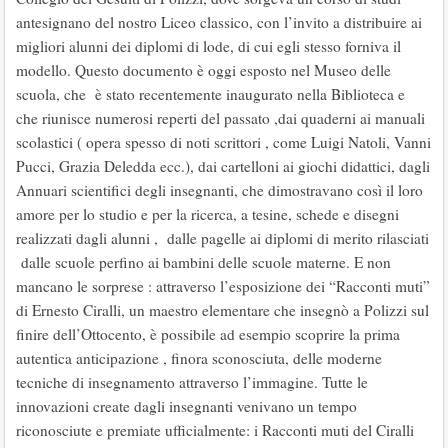
antesignano del nostro Liceo classico, con l’invito a distribuire ai
migliori alunni dei diplomi di lode, di cui egli stesso forniva il
modello. Questo documento è oggi esposto nel Museo delle
scuola, che è stato recentemente inaugurato nella Biblioteca e
che riunisce numerosi reperti del passato ,dai quaderni ai manuali
scolastici ( opera spesso di noti scrittori , come Luigi Natoli, Vanni
Pucci, Grazia Deledda ecc.), dai cartelloni ai giochi didattici, dagli
Annuari scientifici degli insegnanti, che dimostravano così il loro
amore per lo studio e per la ricerca, a tesine, schede e disegni
realizzati dagli alunni , dalle pagelle ai diplomi di merito rilasciati
dalle scuole perfino ai bambini delle scuole materne. E non
mancano le sorprese : attraverso l’esposizione dei “Racconti muti”
di Ernesto Ciralli, un maestro elementare che insegnò a Polizzi sul
finire dell’Ottocento, è possibile ad esempio scoprire la prima
autentica anticipazione , finora sconosciuta, delle moderne
tecniche di insegnamento attraverso l’immagine. Tutte le
innovazioni create dagli insegnanti venivano un tempo
riconosciute e premiate ufficialmente: i Racconti muti del Ciralli