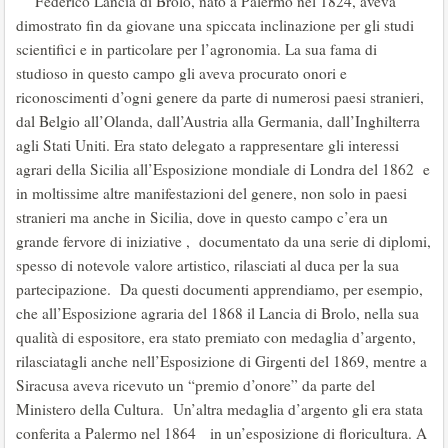
Federico Lancia di Brolo, nato a Palermo nel 1824, aveva
dimostrato fin da giovane una spiccata inclinazione per gli studi
scientifici e in particolare per l’agronomia. La sua fama di
studioso in questo campo gli aveva procurato onori e
riconoscimenti d’ogni genere da parte di numerosi paesi stranieri,
dal Belgio all’Olanda, dall’Austria alla Germania, dall’Inghilterra
agli Stati Uniti. Era stato delegato a rappresentare gli interessi
agrari della Sicilia all’Esposizione mondiale di Londra del 1862 e
in moltissime altre manifestazioni del genere, non solo in paesi
stranieri ma anche in Sicilia, dove in questo campo c’era un
grande fervore di iniziative , documentato da una serie di diplomi,
spesso di notevole valore artistico, rilasciati al duca per la sua
partecipazione. Da questi documenti apprendiamo, per esempio,
che all’Esposizione agraria del 1868 il Lancia di Brolo, nella sua
qualità di espositore, era stato premiato con medaglia d’argento,
rilasciatagli anche nell’Esposizione di Girgenti del 1869, mentre a
Siracusa aveva ricevuto un “premio d’onore” da parte del
Ministero della Cultura. Un’altra medaglia d’argento gli era stata
conferita a Palermo nel 1864 in un’esposizione di floricultura. A