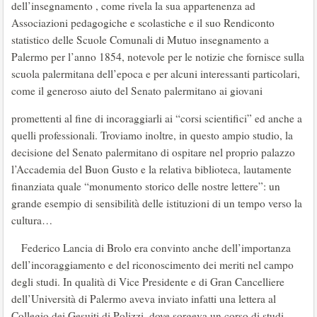
dell’insegnamento , come rivela la sua appartenenza ad
Associazioni pedagogiche e scolastiche e il suo Rendiconto
statistico delle Scuole Comunali di Mutuo insegnamento a
Palermo per l’anno 1854, notevole per le notizie che fornisce sulla
scuola palermitana dell’epoca e per alcuni interessanti particolari,
come il generoso aiuto del Senato palermitano ai giovani
promettenti al fine di incoraggiarli ai “corsi scientifici” ed anche a
quelli professionali. Troviamo inoltre, in questo ampio studio, la
decisione del Senato palermitano di ospitare nel proprio palazzo
l’Accademia del Buon Gusto e la relativa biblioteca, lautamente
finanziata quale “monumento storico delle nostre lettere”: un
grande esempio di sensibilità delle istituzioni di un tempo verso la
cultura…
Federico Lancia di Brolo era convinto anche dell’importanza
dell’incoraggiamento e del riconoscimento dei meriti nel campo
degli studi. In qualità di Vice Presidente e di Gran Cancelliere
dell’Università di Palermo aveva inviato infatti una lettera al
Collegio dei Gesuiti di Polizzi, dove sorgeva un corso di studi