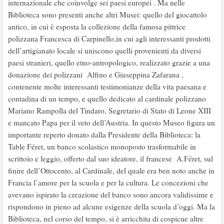
internazionale che coinvolge sei paesi europei . Ma nelle
Biblioteca sono presenti anche altri Musei: quello del giocattolo
antico, in cui è esposta la collezione della famosa pittrice
polizzana Francesca di Carpinello,in cui agli interessanti prodotti
dell’artigianato locale si uniscono quelli provenienti da diversi
paesi stranieri, quello etno-antropologico, realizzato grazie a una
donazione dei polizzani Alfino e Giuseppina Zafarana ,
contenente molte interessanti testimonianze della vita paesana e
contadina di un tempo, e quello dedicato al cardinale polizzano
Mariano Rampolla del Tindaro, Segretario di Stato di Leone XIII
e mancato Papa per il veto dell’Austria. In questo Museo figura un
importante reperto donato dalla Presidente della Biblioteca: la
Table Féret, un banco scolastico monoposto trasformabile in
scrittoio e leggio, offerto dal suo ideatore, il francese A.Féret, sul
finire dell’Ottocento, al Cardinale, del quale era ben noto anche in
Francia l’amore per la scuola e per la cultura. Le concezioni che
avevano ispirato la creazione del banco sono ancora validissime e
rispondono in pieno ad alcune esigenze della scuola d’oggi. Ma la
Biblioteca, nel corso del tempo, si è arricchita di cospicue altre