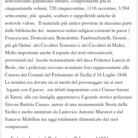
notevolissimo patrimonio librario, comprendente più di
cinquantamila volumi, 720 cinquecentine, 1116 secentine, 3.504
settecentine, più quadri, sculture e suppellettili antiche di
notevole valore. Il materiale più antico proviene in massima parte
dalle biblioteche dei numerosi ordini religiosi esistenti in paese (
Francescani, Domenicani, Benedettini, Fatebenefratelli, Gesuiti ,
più gli Ordini dei Cavalieri Teutonici e dei Cavalieri di Malta) .
Molto importante anche il reparto dei testi ottocenteschi,
provenienti dal lascito testamentario del duca Federico Lancia di
Brolo, che i polizzani avevano nominato loro rappresentante alla
Camera dei Comuni del Parlamento di Sicilia il 16 Luglio 1848.
La nomina era dovuta sia ai meriti del personaggio sia ai suoi
legami con il paese: era infatti imparentato con i Caruso baroni
di Xireni, alla cui famiglia apparteneva il grande storico polizzano
Giovan Battista Caruso, autore di una monumentale Storia della
Sicilia e molto ammirato da Ludovico Antonio Muratori e dal
francese Mabillon ma oggi totalmente dimenticato dai suoi
compaesani.