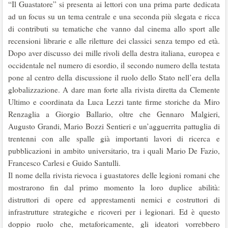
“Il Guastatore” si presenta ai lettori con una prima parte dedicata
ad un focus su un tema centrale e una seconda più slegata e ricca
di contributi su tematiche che vanno dal cinema allo sport alle
recensioni librarie e alle riletture dei classici senza tempo ed età.
Dopo aver discusso dei mille rivoli della destra italiana, europea e
occidentale nel numero di esordio, il secondo numero della testata
pone al centro della discussione il ruolo dello Stato nell’era della
globalizzazione. A dare man forte alla rivista diretta da Clemente
Ultimo e coordinata da Luca Lezzi tante firme storiche da Miro
Renzaglia a Giorgio Ballario, oltre che Gennaro Malgieri,
Augusto Grandi, Mario Bozzi Sentieri e un’agguerrita pattuglia di
trentenni con alle spalle già importanti lavori di ricerca e
pubblicazioni in ambito universitario, tra i quali Mario De Fazio,
Francesco Carlesi e Guido Santulli.
Il nome della rivista rievoca i guastatores delle legioni romani che
mostrarono fin dal primo momento la loro duplice abilità:
distruttori di opere ed apprestamenti nemici e costruttori di
infrastrutture strategiche e ricoveri per i legionari. Ed è questo
doppio ruolo che, metaforicamente, gli ideatori vorrebbero