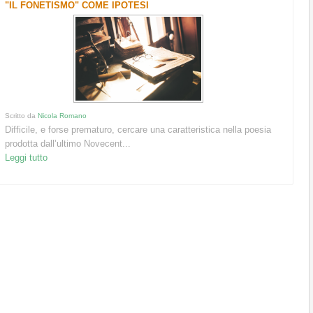
"IL FONETISMO" COME IPOTESI
Scritto da
Nicola Romano
Difficile, e forse prematuro, cercare una caratteristica nella poesia
prodotta dall’ultimo Novecent...
Leggi tutto