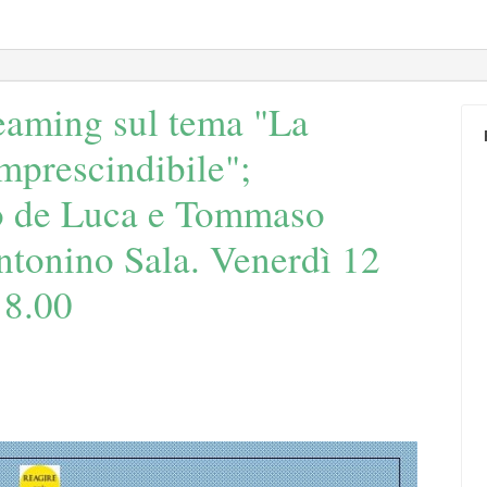
eaming sul tema "La
imprescindibile";
o de Luca e Tommaso
tonino Sala. Venerdì 12
18.00