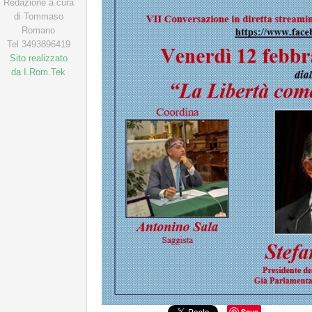
Redazione a cura
di Tommaso
Romano
Tel 3493896419
Sito realizzato
da I.Rom.Tek
Save