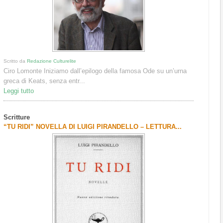
Scritto da
Redazione Culturelite
Ciro Lomonte Iniziamo dall’epilogo della famosa Ode su un’urna
greca di Keats, senza entr...
Leggi tutto
Scritture
“TU RIDI” NOVELLA DI LUIGI PIRANDELLO – LETTURA...