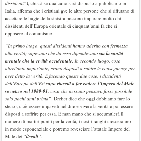
dissidenti”)
,
chissà se qualcuno sarà disposto a pubblicarlo in
Italia, afferma che i cristiani gve le altre persone che si rifiutano di
accettare le bugie della sinistra possono imparare molto dai
dissidenti dell’Europa orientale di cinquant’anni fa che si
opposero al comunismo.
“In primo luogo, questi dissidenti hanno aderito con fermezza
sia la sanità
alla verità; sapevano che da essa dipendevano
mentale che la civiltà occidentale
. In secondo luogo, cosa
altrettanto importante, erano disposti a subire le conseguenze per
aver detto la verità. E facendo queste due cose, i dissidenti
sono riusciti a far cadere l’Impero del Male
dell’Europa dell’Est
sovietico nel 1989-91
, cosa che nessuno pensava fosse possibile
solo pochi anni prima”
. Dreher dice che oggi dobbiamo fare lo
stesso, cioè essere impavidi nel dire e vivere la verità e poi essere
disposti a soffrire per essa. E man mano che si accumulerà il
numero di martiri puniti per la verità, i nostri ranghi cresceranno
in modo esponenziale e potremo rovesciare l’attuale Impero del
“liceali”
Male dei
.