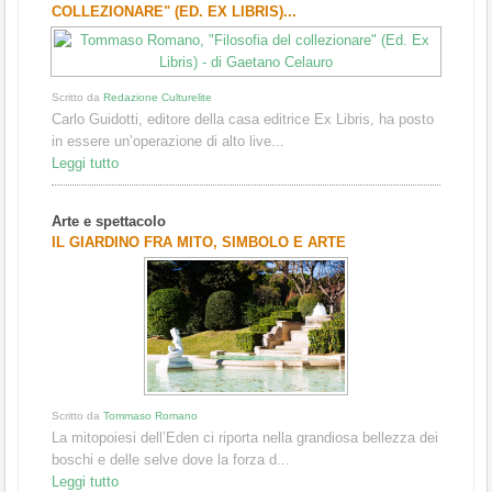
COLLEZIONARE" (ED. EX LIBRIS)...
Scritto da
Redazione Culturelite
Carlo Guidotti, editore della casa editrice Ex Libris, ha posto
in essere un’operazione di alto live...
Leggi tutto
Arte e spettacolo
IL GIARDINO FRA MITO, SIMBOLO E ARTE
Scritto da
Tommaso Romano
La mitopoiesi dell’Eden ci riporta nella grandiosa bellezza dei
boschi e delle selve dove la forza d...
Leggi tutto