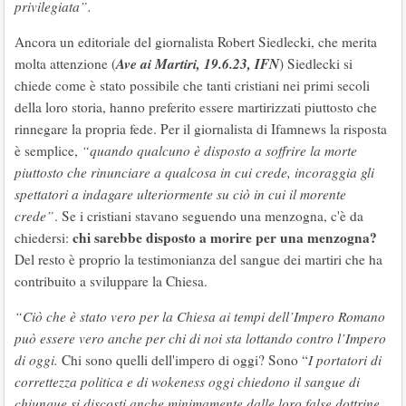
privilegiata”.
Ancora un editoriale del giornalista Robert Siedlecki, che merita
Ave ai Martiri, 19.6.23, IFN
molta attenzione (
) Siedlecki si
chiede come è stato possibile che tanti cristiani nei primi secoli
della loro storia, hanno preferito essere martirizzati piuttosto che
rinnegare la propria fede. Per il giornalista di Ifamnews la risposta
è semplice,
“quando qualcuno è disposto a soffrire la morte
piuttosto che rinunciare a qualcosa in cui crede, incoraggia gli
spettatori a indagare ulteriormente su ciò in cui il morente
crede”
. Se i cristiani stavano seguendo una menzogna, c'è da
chi sarebbe disposto a morire per una menzogna?
chiedersi:
Del resto è proprio la testimonianza del sangue dei martiri che ha
contribuito a sviluppare la Chiesa.
“Ciò che è stato vero per la Chiesa ai tempi dell’Impero Romano
può essere vero anche per chi di noi sta lottando contro l’Impero
di oggi.
Chi sono quelli dell'impero di oggi? Sono “
I portatori di
correttezza politica e di wokeness oggi chiedono il sangue di
chiunque si discosti anche minimamente dalle loro false dottrine.