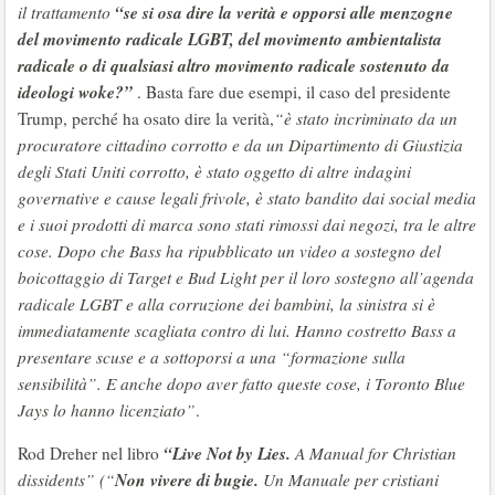
“se si osa dire la verità e opporsi alle menzogne
il trattamento
del movimento radicale LGBT, del movimento ambientalista
radicale o di qualsiasi altro movimento radicale sostenuto da
ideologi woke?”
. Basta fare due esempi, il caso del presidente
Trump, perché ha osato dire la verità,
“è stato incriminato da un
procuratore cittadino corrotto e da un Dipartimento di Giustizia
degli Stati Uniti corrotto, è stato oggetto di altre indagini
governative e cause legali frivole, è stato bandito dai social media
e i suoi prodotti di marca sono stati rimossi dai negozi, tra le altre
cose. Dopo che Bass ha ripubblicato un video a sostegno del
boicottaggio di Target e Bud Light per il loro sostegno all’agenda
radicale LGBT e alla corruzione dei bambini, la sinistra si è
immediatamente scagliata contro di lui. Hanno costretto Bass a
presentare scuse e a sottoporsi a una “formazione sulla
sensibilità”. E anche dopo aver fatto queste cose, i Toronto Blue
Jays lo hanno licenziato”
.
“
Live Not by Lies.
Rod Dreher nel libro
A Manual for Christian
Non vivere di bugie.
dissidents” (“
Un Manuale per cristiani