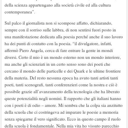
della scienza appartengano alla società civile ed alla cultura
contemporanea”.
Sul palco il giornalista non si scompose affatto, dichiarando,
sempre con il sorriso sulle labbra, di non sentirsi fuori posto in
una manifestazione dedicata alla poesia perché anche il suo lavoro
ha dei punti di contatto con la poesia. “il divulgatore, infatti,
affermò Piero Angela, cerca di fare entrare la gente in mondi
diversi. Certo il mio è un mondo esterno non un mondo interiore,
ma anche gli scienziati in un certo senso sono dei poeti che
cercano il mondo delle particelle e dei Quark e le ultime frontiere
della materia. Del resto nessuna epoca ha avuto tanti artisti tanti
poeti, tanti scenografi, tanti conferenzieri come la nostra e ciò è
possibile grazie all’avanzamento della tecnologia che ha liberato
queste potenzialità negli uomini. Il rapporto che gli italiani hanno
con i poeti è di odio – amore. Mi sembra che la colpa sia anzitutto
della scuola che ci costringeva ad imparare le poesie a memoria
senza spiegarne il vero significato. Ecco in questo campo il ruolo
della scuola è fondamentale. Nella mia vita ho vissuto parecchio