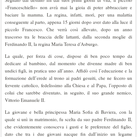
«Franceschiello» non avrà mai la gioia di poter abbracciare e
baciare la mamma. La regina, infatti, morì, per una malattia
conseguente al parto, appena 15 giorni dopo aver dato alla luce il
piccolo Francesco. Che verrà così allevato, dopo un anno
trascorso tra le braccia delle lattanti, dalla seconda moglie di
Ferdinando II, la regina Maria Teresa d’Asburgo.
La quale, per forza di cose, dispose di ben poco tempo da
dedicare al bambino, dal momento che divenne madre di ben
undici figli, in pratica uno all’anno. Affidò così l’educazione e la
formazione dell’erede al trono ai padri gesuiti, che ne fecero un
fervente cattolico, fedelissimo alla Chiesa e al Papa, l’opposto di
colui che sarebbe diventato, in seguito, il suo grande nemico,
Vittorio Emanuele II.
La giovane e bella principessa Maria Sofia di Baviera, con la
quale si unì in matrimonio, fu scelta da suo padre Ferdinando II,
che evidentemente conosceva i gusti e le preferenze del figlio,
dato che tra i due giovani nacque fin dall’inizio un legame