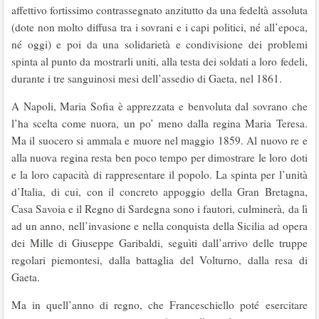
affettivo fortissimo contrassegnato anzitutto da una fedeltà assoluta
(dote non molto diffusa tra i sovrani e i capi politici, né all’epoca,
né oggi) e poi da una solidarietà e condivisione dei problemi
spinta al punto da mostrarli uniti, alla testa dei soldati a loro fedeli,
durante i tre sanguinosi mesi dell’assedio di Gaeta, nel 1861.
A Napoli, Maria Sofia è apprezzata e benvoluta dal sovrano che
l’ha scelta come nuora, un po’ meno dalla regina Maria Teresa.
Ma il suocero si ammala e muore nel maggio 1859. Al nuovo re e
alla nuova regina resta ben poco tempo per dimostrare le loro doti
e la loro capacità di rappresentare il popolo. La spinta per l’unità
d’Italia, di cui, con il concreto appoggio della Gran Bretagna,
Casa Savoia e il Regno di Sardegna sono i fautori, culminerà, da lì
ad un anno, nell’invasione e nella conquista della Sicilia ad opera
dei Mille di Giuseppe Garibaldi, seguìti dall’arrivo delle truppe
regolari piemontesi, dalla battaglia del Volturno, dalla resa di
Gaeta.
Ma in quell’anno di regno, che Franceschiello poté esercitare