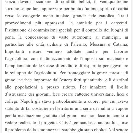
senza doversi occupare di conflitti bellici, il ventiquattrenne
sovrano seppe farsi apprezzare per bontà d’animo, spirito di carità
verso le categorie meno tutelate, grande fede cattolica. Tra i
provvedimenti più apprezzati, le amnistie per i carcerati,
l’istituzione di commissioni speciali per il controllo dei luoghi di
pena, la concessione di vaste autonomie ai municìpii, in
particolare alle città siciliane di Palermo, Messina e Catania.
Importanti misure vennero adottate anche per favorire
l’agricoltura, con il dimezzamento dell’imposta sul macinato e
l’ampliamento delle Casse di credito e di risparmio per agevolare
lo sviluppo dell’agricoltura. Per fronteggiare la grave carestia di
grano, ne fece importare dall’estero forti quantitativi e li distribuì
alle popolazioni a prezzo ridotto. Per innalzare il livello
d’istruzione dei giovani, fece creare cattedre universitarie, licei e
collegi. Napoli gli stava particolarmente a cuore, per cui aveva
stabilito di far costruire nel territorio una serie di mulini a vapore
per la macinazione gratuita del grano, ma non fece in tempo a
vedere realizzato il progetto. Chissà, comandasse ancora lui, forse
il problema della «monnezza» sarebbe già stato risolto. Nel settore