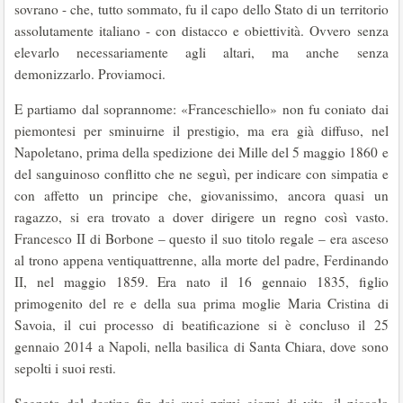
sovrano - che, tutto sommato, fu il capo dello Stato di un territorio
assolutamente italiano - con distacco e obiettività. Ovvero senza
elevarlo necessariamente agli altari, ma anche senza
demonizzarlo. Proviamoci.
E partiamo dal soprannome: «Franceschiello» non fu coniato dai
piemontesi per sminuirne il prestigio, ma era già diffuso, nel
Napoletano, prima della spedizione dei Mille del 5 maggio 1860 e
del sanguinoso conflitto che ne seguì, per indicare con simpatia e
con affetto un principe che, giovanissimo, ancora quasi un
ragazzo, si era trovato a dover dirigere un regno così vasto.
Francesco II di Borbone – questo il suo titolo regale – era asceso
al trono appena ventiquattrenne, alla morte del padre, Ferdinando
II, nel maggio 1859. Era nato il 16 gennaio 1835, figlio
primogenito del re e della sua prima moglie Maria Cristina di
Savoia, il cui processo di beatificazione si è concluso il 25
gennaio 2014 a Napoli, nella basilica di Santa Chiara, dove sono
sepolti i suoi resti.
Segnato dal destino fin dai suoi primi giorni di vita, il piccolo