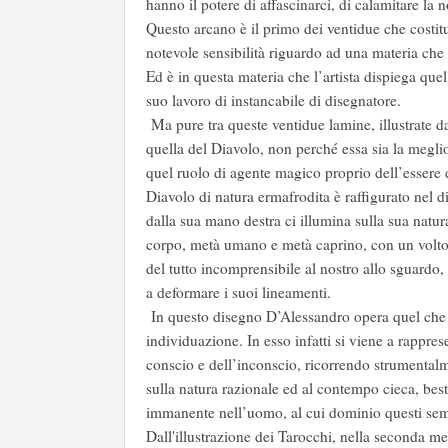
hanno il potere di affascinarci, di calamitare la n
Questo arcano è il primo dei ventidue che costit
notevole sensibilità riguardo ad una materia che
Ed è in questa materia che l’artista dispiega quel
suo lavoro di instancabile di disegnatore.
Ma pure tra queste ventidue lamine, illustrate d
quella del Diavolo, non perché essa sia la megli
quel ruolo di agente magico proprio dell’essere d
Diavolo di natura ermafrodita è raffigurato nel
dalla sua mano destra ci illumina sulla sua natur
corpo, metà umano e metà caprino, con un volto 
del tutto incomprensibile al nostro allo sguardo,
a deformare i suoi lineamenti.
In questo disegno D’Alessandro opera quel che 
individuazione. In esso infatti si viene a rappre
conscio e dell’inconscio, ricorrendo strumentalme
sulla natura razionale ed al contempo cieca, best
immanente nell’uomo, al cui dominio questi sem
Dall'illustrazione dei Tarocchi, nella seconda met