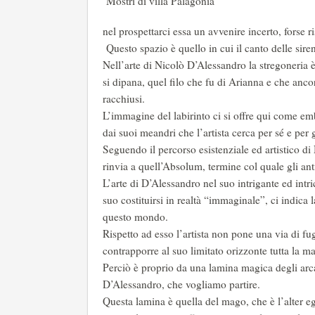
Mostri di villa Palagonia
nel prospettarci essa un avvenire incerto, forse r
Questo spazio è quello in cui il canto delle sir
Nell’arte di Nicolò D’Alessandro la stregoneria è 
si dipana, quel filo che fu di Arianna e che ancora
racchiusi.
L’immagine del labirinto ci si offre qui come em
dai suoi meandri che l’artista cerca per sé e per
Seguendo il percorso esistenziale ed artistico di
rinvia a quell’Absolum, termine col quale gli ant
L’arte di D’Alessandro nel suo intrigante ed intri
suo costituirsi in realtà “immaginale”, ci indica 
questo mondo.
Rispetto ad esso l’artista non pone una via di fug
contrapporre al suo limitato orizzonte tutta la ma
Perciò è proprio da una lamina magica degli arca
D’Alessandro, che vogliamo partire.
Questa lamina è quella del mago, che è l’alter eg