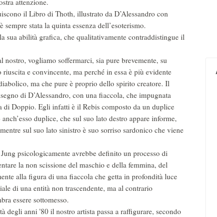
ostra attenzione.
uiscono il Libro di Thoth, illustrato da D’Alessandro con
 è sempre stata la quinta essenza dell’esoterismo.
la sua abilità grafica, che qualitativamente contraddistingue il
al nostro, vogliamo soffermarci, sia pure brevemente, su
o riuscita e convincente, ma perché in essa è più evidente
iabolico, ma che pure è proprio dello spirito creatore. Il
 disegno di D’Alessandro, con una fiaccola, che impugnata
a di Doppio. Egli infatti è il Rebis composto da un duplice
anch’esso duplice, che sul suo lato destro appare informe,
 mentre sul suo lato sinistro è suo sorriso sardonico che viene
Jung psicologicamente avrebbe definito un processo di
sentare la non scissione del maschio e della femmina, del
nte alla figura di una fiaccola che getta in profondità luce
iale di una entità non trascendente, ma al contrario
bra essere sottomesso.
à degli anni '80 il nostro artista passa a raffigurare, secondo