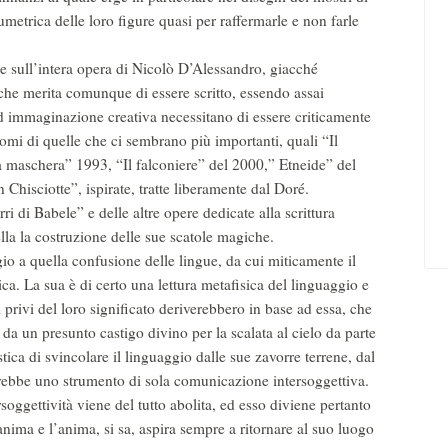
umetrica delle loro figure quasi per raffermarle e non farle
e sull’intera opera di Nicolò D’Alessandro, giacché
 che merita comunque di essere scritto, essendo assai
d immaginazione creativa necessitano di essere criticamente
nomi di quelle che ci sembrano più importanti, quali “Il
a maschera” 1993, “Il falconiere” del 2000,” Etneide” del
n Chisciotte”, ispirate, tratte liberamente dal Doré.
i di Babele” e delle altre opere dedicate alla scrittura
lla la costruzione delle sue scatole magiche.
o a quella confusione delle lingue, da cui miticamente il
mica. La sua è di certo una lettura metafisica del linguaggio e
 privi del loro significato deriverebbero in base ad essa, che
 da un presunto castigo divino per la scalata al cielo da parte
stica di svincolare il linguaggio dalle sue zavorre terrene, dal
rebbe uno strumento di sola comunicazione intersoggettiva.
oggettività viene del tutto abolita, ed esso diviene pertanto
nima e l’anima, si sa, aspira sempre a ritornare al suo luogo