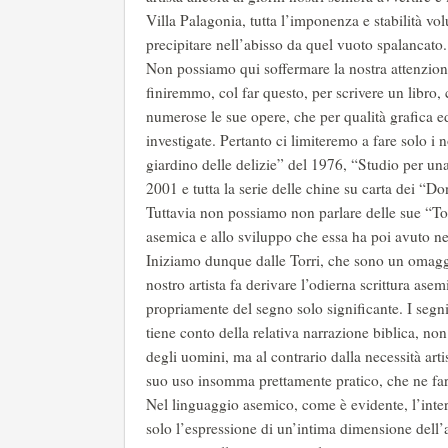
Villa Palagonia, tutta l’imponenza e stabilità vol
precipitare nell’abisso da quel vuoto spalancato.
Non possiamo qui soffermare la nostra attenzion
finiremmo, col far questo, per scrivere un libro,
numerose le sue opere, che per qualità grafica e
investigate. Pertanto ci limiteremo a fare solo i 
giardino delle delizie” del 1976, “Studio per un
2001 e tutta la serie delle chine su carta dei “Do
Tuttavia non possiamo non parlare delle sue “Torr
asemica e allo sviluppo che essa ha poi avuto ne
Iniziamo dunque dalle Torri, che sono un omaggi
nostro artista fa derivare l’odierna scrittura ase
propriamente del segno solo significante. I segni
tiene conto della relativa narrazione biblica, non
degli uomini, ma al contrario dalla necessità arti
suo uso insomma prettamente pratico, che ne fa
Nel linguaggio asemico, come è evidente, l’inters
solo l’espressione di un’intima dimensione dell’a