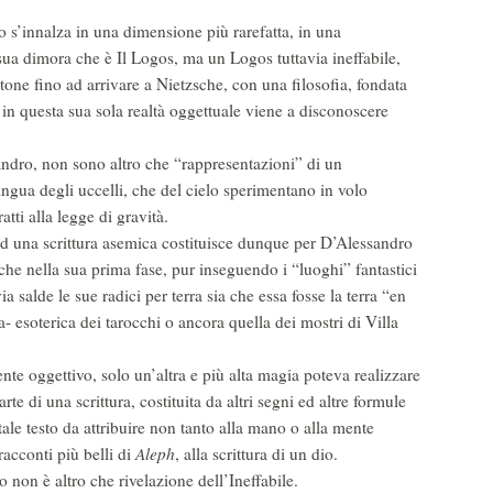
 s’innalza in una dimensione più rarefatta, in una
 sua dimora che è Il Logos, ma un Logos tuttavia ineffabile,
atone fino ad arrivare a Nietzsche, con una filosofia, fondata
 in questa sua sola realtà oggettuale viene a disconoscere
ndro, non sono altro che “rappresentazioni” di un
ingua degli uccelli, che del cielo sperimentano in volo
ratti alla legge di gravità.
 ad una scrittura asemica costituisce dunque per D’Alessandro
e che nella sua prima fase, pur inseguendo i “luoghi” fantastici
 salde le sue radici per terra sia che essa fosse la terra “en
- esoterica dei tarocchi o ancora quella dei mostri di Villa
ente oggettivo, solo un’altra e più alta magia poteva realizzare
rte di una scrittura, costituita da altri segni ed altre formule
tale testo da attribuire non tanto alla mano o alla mente
acconti più belli di
Aleph
, alla scrittura di un dio.
o non è altro che rivelazione dell’Ineffabile.