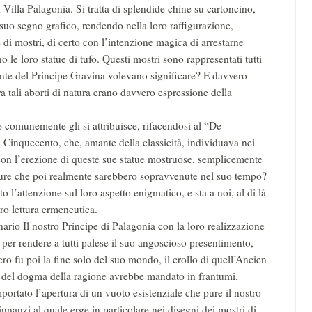
i Villa Palagonia. Si tratta di splendide chine su cartoncino,
 suo segno grafico, rendendo nella loro raffigurazione,
 di mostri, di certo con l’intenzione magica di arrestarne
 le loro statue di tufo. Questi mostri sono rappresentati tutti
mente del Principe Gravina volevano significare? E davvero
ra tali aborti di natura erano davvero espressione della
he comunemente gli si attribuisce, rifacendosi al “De
l Cinquecento, che, amante della classicità, individuava nei
e con l’erezione di queste sue statue mostruose, semplicemente
ture che poi realmente sarebbero sopravvenute nel suo tempo?
 l’attenzione sul loro aspetto enigmatico, e sta a noi, al di là
oro lettura ermeneutica.
nario Il nostro Principe di Palagonia con la loro realizzazione
 per rendere a tutti palese il suo angoscioso presentimento,
ro fu poi la fine solo del suo mondo, il crollo di quell’Ancien
ia del dogma della ragione avrebbe mandato in frantumi.
ortato l’apertura di un vuoto esistenziale che pure il nostro
 innanzi al quale erge in particolare nei disegni dei mostri di