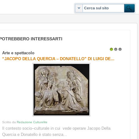
POTREBBERO INTERESSARTI
Arte e spettacolo
1
2
3
“JACOPO DELLA QUERCIA – DONATELLO” DI LUIGI DE...
Scritto da
Redazione Culturelite
Il contesto socio–culturale in cui vede operare Jacopo Della
Quercia e Donatello è stato senza...