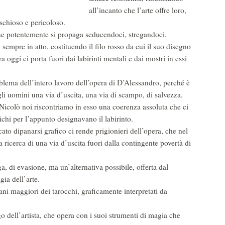
all’incanto che l’arte offre loro,
ischioso e pericoloso.
ene potentemente si propaga seducendoci, stregandoci.
sempre in atto, costituendo il filo rosso da cui il suo disegno
 oggi ci porta fuori dai labirinti mentali e dai mostri in essi
blema dell’intero lavoro dell’opera di D’Alessandro, perché è
 gli uomini una via d’uscita, una via di scampo, di salvezza.
 Nicolò noi riscontriamo in esso una coerenza assoluta che ci
ichi per l’appunto designavano il labirinto.
cato dipanarsi grafico ci rende prigionieri dell’opera, che nel
la ricerca di una via d’uscita fuori dalla contingente povertà di
a, di evasione, ma un’alternativa possibile, offerta dal
gia dell’arte.
ni maggiori dei tarocchi, graficamente interpretati da
o dell’artista, che opera con i suoi strumenti di magia che