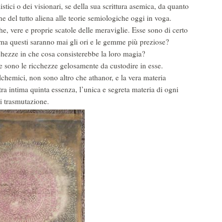
tici o dei visionari, se della sua scrittura asemica, da quanto
e del tutto aliena alle teorie semiologiche oggi in voga.
e, vere e proprie scatole delle meraviglie. Esse sono di certo
, ma questi saranno mai gli ori e le gemme più preziose?
ricchezze in che cosa consisterebbe la loro magia?
e sono le ricchezze gelosamente da custodire in esse.
lchemici, non sono altro che athanor, e la vera materia
ra intima quinta essenza, l’unica e segreta materia di ogni
i trasmutazione.