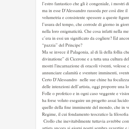
l’estro fantastico che gli è congeniale, i mostri d
ma in esse D’Alessandro rassoda per così dire il
volumetria e consistente spessore a queste figure
l’usura del tempo, che corrode di giorno in giorno
nella loro enigmaticità. Che cosa infatti nella 
c’era in essi un significato da cogliere? Ed anco
“pazzia” del Principe?
Ma se invece il Palagonia, al di là della follia c
divinatione” di Cicerone e a tutta una cultura de
mostri l'incarnazione di oracoli viventi, voless
annunciare calamità e sventure imminenti, sven
Certo D’Alessandro nelle sue chine ha focalizzato
delle intenzioni dell’artista, oggi proporre una l
Folle o profetico e in ogni caso veggente e visio
ha forse voluto eseguire un progetto assai lucido
quello della fine imminente del mondo, che in ve
Regime, il cui fondamento teocratico la filosof
Crollo che inevitabilmente tuttavia avrebbe comp
artista ancora ai giorni nostri sembra avvertire e