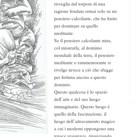
risveglia dal torpore di una
ragione fondata ormai solo su un
pensiero calcolante, che ha finito
per dominare su quello
meditante.
Se il pensiero calcolante mira,
col misurarla, al dominio
mondiale della terra, il pensiero
meditante o rammemorante si
rivolge invece a ciò che sfugge
per fortuna ancora a questo
dominio.
Questo qualcosa è lo spazio
dell’arte e del suo luogo
immaginario. Questo luogo è
quello della fascinazione, il
luogo dell’adescamento magico
a cui i moderni oppongono una
tenace resistenza, rinunziando