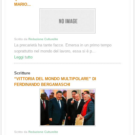
MARIO...
Scritto da
Redazione Culturelite
La precarietà ha tante facce. Emersa in un primo tempo
soprattutto nel mondo del lavoro, essa si è p...
Leggi tutto
Scritture
“VITTORIA DEL MONDO MULTIPOLARE” DI
FERDINANDO BERGAMASCHI
Scritto da
Redazione Culturelite