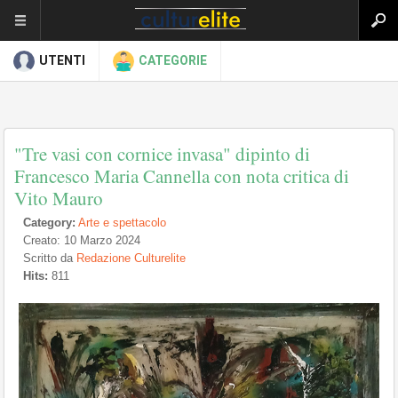
UTENTI
CATEGORIE
"Tre vasi con cornice invasa" dipinto di
Francesco Maria Cannella con nota critica di
Vito Mauro
Category:
Arte e spettacolo
Creato: 10 Marzo 2024
Scritto da
Redazione Culturelite
Hits:
811