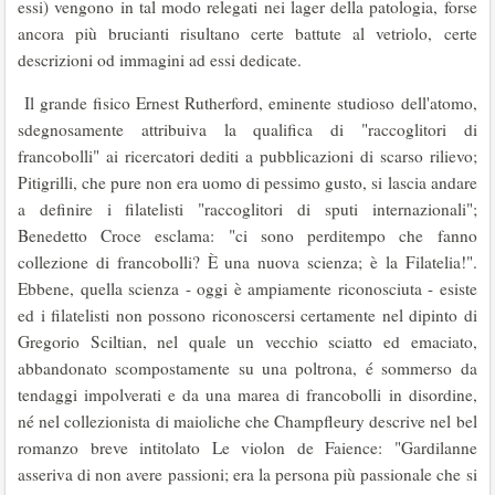
essi) vengo­no in tal modo relegati nei lager della patologia, forse
ancora più brucianti risultano certe battute al vetriolo, certe
descrizioni od immagini ad essi dedi­cate.
Il grande fisico Ernest Rutherford, eminente stu­dioso dell'atomo,
sdegnosamente attribuiva la qualifica di "raccoglitori di
francobolli" ai ricer­catori dediti a pubblicazioni di scarso rilievo;
Pitigrilli, che pure non era uomo di pessimo gusto, si lascia andare
a definire i filatelisti "rac­coglitori di sputi internazionali";
Benedetto Croce esclama: "ci sono perditempo che fanno
collezione di francobolli? È una nuova scienza; è la Filatelia!".
Ebbene, quella scienza - oggi è ampiamente riconosciuta - esiste
ed i filatelisti non possono riconoscersi certamente nel dipinto di
Gregorio Sciltian, nel quale un vecchio sciatto ed emaciato,
abbandonato scompostamente su una poltrona, é sommerso da
tendaggi impolve­rati e da una marea di francobolli in disordine,
né nel collezionista di maioliche che Champfleury descrive nel bel
romanzo breve intitolato Le violon de Faience: "Gardilanne
asseriva di non avere passioni; era la persona più passionale che si