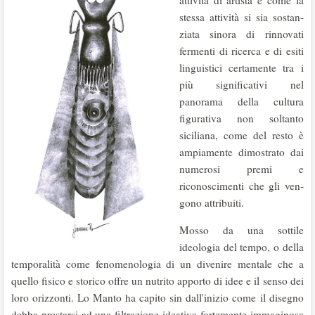
atti­vità di artista e come la
stessa attività si sia sostan­
ziata sinora di rinnovati
fermenti di ricerca e di esiti
linguistici certamente tra i
più significativi nel
panorama della cultura
figurativa non soltanto
siciliana, come del resto è
ampiamente dimostrato dai
numerosi premi e
riconoscimenti che gli ven­
gono attribuiti.
Mosso da una sottile
ideologia del tempo, o della
temporalità come fenomenologia di un dive­nire mentale che a
quello fisico e storico offre un nutrito apporto di idee e il senso dei
loro orizzon­ti. Lo Manto ha capito sin dall'inizio come il dise­gno
debba prestarsi ad una filtrazione ideativa fortemente immaginosa