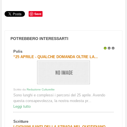
Save
POTREBBERO INTERESSARTI
Polis
1
2
3
“25 APRILE - QUALCHE DOMANDA OLTRE LA...
Scritto da
Redazione Culturelite
Sono lunghi e complessi i percorsi del 25 aprile. Avendo
questa consapevolezza, la nostra modesta pr...
Leggi tutto
Scritture
I GIOVANI SANTI DELLA STRADA NEL QUOTIDIANO –...