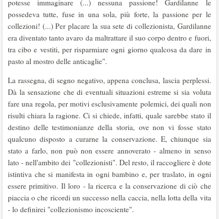
potesse immaginare (...) nessuna passione! Gardilanne le
possedeva tutte, fuse in una sola, più forte, la passione per le
collezioni! (...) Per placare la sua sete di collezionista, Gardilanne
era diventato tanto avaro da maltrattare il suo corpo dentro e fuori,
tra cibo e vestiti, per rispar­miare ogni giorno qualcosa da dare in
pasto al mostro delle anticaglie".
La rassegna, di segno negativo, appena con­clusa, lascia perplessi.
Dà la sensazione che di eventuali situazioni estreme si sia voluta
fare una regola, per motivi esclusivamente polemici, dei quali non
risulti chiara la ragione. Ci si chiede, infatti, quale sarebbe stato il
destino delle testi­monianze della storia, ove non vi fosse stato
qualcuno disposto a curarne la conservazione. E, chiunque sia
stato a farlo, non può non essere annoverato - almeno in senso
lato - nell'ambito dei "collezionisti". Del resto, il raccogliere è dote
istintiva che si manifesta in ogni bambino e, per traslato, in ogni
essere primitivo. Il loro - la ricerca e la conservazione di ciò che
piaccia o che ricordi un successo nella caccia, nella lotta della vita
- lo definirei "collezionismo incosciente".