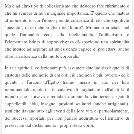
Ma è ad altro tipo di collezionismo che desi­dero fare riferimento e
che mi sembra di non marginale importanza. E' quello che matura
al momento in cui l'uomo prende coscienza di ciò che significhi
"passato", di ciò che voglia dire "futuro". Momento cruciale, nel
quale l'animalità cede alla intellettualità, l'utilitarismo e
l'elementare istinto di sopravvivenza dà spazio ad una spiritualità
che induce ad aspirare ad un'esistenza capace di proiettarsi anche
oltre la coscienza della morte corporale.
In tale spirito il collezionare può assumere due indirizzi: quello di
custodia delle memorie di chi o di ciò che non è più, ovvero - ed è
quanto i Faraoni d'Egitto hanno messo in atto nei loro
monumentali sepolcri - il tentativo di traghettare nell'al di là il
mondo che li aveva circondati durante la vita terrena. Quindi
suppellettili, abiti, insegne, prodotti scultorei (anche artigianali),
testi che davano atto agli eventi della loro vita e, particolarmente,
dei successi riportati; per non parlare addirittura del tentativo di
preservare dal disfacimento i propri stessi corpi.