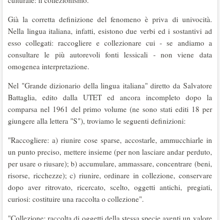
culturale: il collezioni­smo.
Già la corretta definizione del fenomeno è priva di univocità.
Nella lingua italiana, infatti, esistono due verbi ed i sostantivi ad
esso collega­ti: raccogliere e collezionare cui - se andiamo a
consultare le più autorevoli fonti lessicali - non viene data
omogenea interpretazione.
Nel "Grande dizionario della lingua italiana" diretto da Salvatore
Battaglia, edito dalla UTET ed ancora incompleto dopo la
comparsa nel 1961 del primo volume (ne sono stati editi 18 per
giungere alla lettera "S"), troviamo le seguenti definizioni:
"Raccogliere: a) riunire cose sparse, accostarle, ammucchiarle in
un punto preciso, mettere insieme (per non lasciare andar perduto,
per usare o riusare); b) accumulare, ammassare, concentrare (beni,
risorse, ricchezze); c) riunire, ordinare in col­lezione, conservare
dopo aver ritrovato, ricercato, scelto, oggetti antichi, pregiati,
curiosi: costituire una raccolta o collezio­ne".
"Collezione: raccolta di oggetti della stessa spe­cie aventi un valore