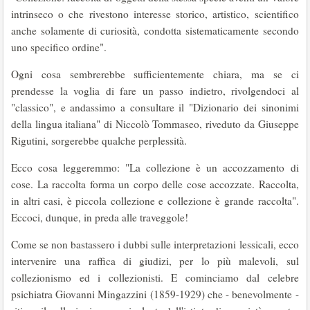
intrinseco o che rivestono interesse storico, arti­stico, scientifico
anche solamente di curiosità, condotta sistematicamente secondo
uno specifico ordine".
Ogni cosa sembrerebbe sufficientemente chia­ra, ma se ci
prendesse la voglia di fare un passo indietro, rivolgendoci al
"classico", e andassimo a consultare il "Dizionario dei sinonimi
della lin­gua italiana" di Niccolò Tommaseo, riveduto da Giuseppe
Rigutini, sorgerebbe qualche perples­sità.
Ecco cosa leggeremmo: "La collezione è un accozzamento di
cose. La raccolta forma un corpo delle cose accozzate. Raccolta,
in altri casi, è piccola collezione e collezione è grande raccol­ta".
Eccoci, dunque, in preda alle traveggole!
Come se non bastassero i dubbi sulle inter­pretazioni lessicali, ecco
intervenire una raffica di giudizi, per lo più malevoli, sul
collezionismo ed i collezionisti. E cominciamo dal celebre
psichia­tra Giovanni Mingazzini (1859-1929) che - bene­volmente -