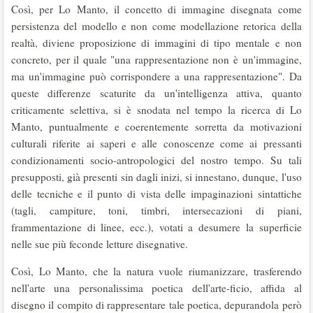
Così, per Lo Manto, il concetto di immagine disegnata come
persistenza del modello e non come modellazione retorica della
realtà, diviene proposizio­ne di immagini di tipo mentale e non
concreto, per il quale "una rappresentazione non è un'immagi­ne,
ma un'immagine può corrispondere a una rap­presentazione". Da
queste differenze scaturite da un'intelligenza attiva, quanto
criticamente seletti­va, si è snodata nel tempo la ricerca di Lo
Manto, puntualmente e coerentemente sorretta da moti­vazioni
culturali riferite ai saperi e alle conoscenze come ai pressanti
condizionamenti socio-antropo­logici del nostro tempo. Su tali
presupposti, già presenti sin dagli inizi, si innestano, dunque, l'uso
delle tecniche e il punto di vista delle impagina­zioni sintattiche
(tagli, campiture, toni, timbri, intersecazioni di piani,
frammentazione di linee, ecc.), votati a desumere la superficie
nelle sue più feconde letture disegnative.
Così, Lo Manto, che la natura vuole riumaniz­zare, trasferendo
nell'arte una personalissima poe­tica dell'arte-ficio, affida al
disegno il compito di rappresentare tale poetica, depurandola però