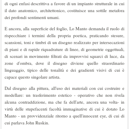
di ogni enfasi descrittiva a favore di un impianto strutturale in cui
il dato anatomico, architettonico, costituisce una sottile metafora
dei profondi senti­menti umani.
E ancora, alla superficie del foglio, Lo Manto demanda il ruolo di
rispecchiare i termini della propria poetica, pratican­do stesure,
scansioni, toni e timbri di un disegno rea­lizzato per intersecazioni
di piani e di rapide riqua­drature di linee, di geome­trie oggettuali,
di scenari in movimento filtrati da improvvisi squarci di luce, da
zone d'ombra, dove il disegno diviene quello straordinario
linguaggio, tipico delle tonalità e dei gradienti visivi di cui è
capace questo singolare artista.
Dal disegno alla pittu­ra, all'uso dei materiali con cui costruire e
model­lare: un trasferimento estetico - operativo che non rivela
alcuna contraddizione, ma che fa dell'arte, ancora una volta- in
virtù delle stupefacenti facoltà immaginative di cui è dotato Lo
Manto - un prov­videnziale ritorno a quell'innocent eye, di cui di
cui parlava John Ruskin.