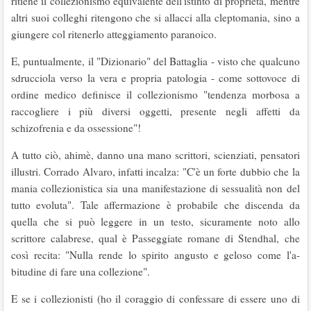
ritiene il collezionismo equivalente dell'istinto di proprietà, mentre
altri suoi colleghi ritengono che si allacci alla cleptomania, sino a
giungere col ritenerlo atteggiamento paranoico.
E, puntualmente, il "Dizionario" del Battaglia - visto che qualcuno
sdrucciola verso la vera e propria patologia - come sottovoce di
ordine medico definisce il collezionismo "tendenza mor­bosa a
raccogliere i più diversi oggetti, presente negli affetti da
schizofrenia e da ossessione"!
A tutto ciò, ahimè, danno una mano scrittori, scienziati, pensatori
illustri. Corrado Alvaro, infatti incalza: "C'è un forte dubbio che la
mania collezionistica sia una manifestazione di sessua­lità non del
tutto evoluta". Tale affermazione è probabile che discenda da
quella che si può leg­gere in un testo, sicuramente noto allo
scrittore calabrese, qual è Passeggiate romane di Stendhal, che
così recita: "Nulla rende lo spirito angusto e geloso come l'a­
bitudine di fare una colle­zione".
E se i collezionisti (ho il coraggio di confessare di essere uno di