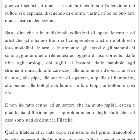
guenza i settori sui quali si è andata incentrando l'attenzione dei
cultori si è espansa, divenendo di enorme vastità né se ne può fare
una esausti­va elencazione.
Basti dire che alle tradizionali collezioni di opere letterarie ed
artistiche (che hanno finito col comprendere anche i mobili ed i
loro modelli­ni, le armi e le armature, gli arazzi e gli stemmi) si
sono aggiunte quelle riferentesi ad oggetti di uso corrente, dalle
fibie agli orologi, dai sigilli ai bastoni, dalle bambole agli
strumenti musicali, alle carrozze, alle automobili d'epoca, ai ferri
da stiro, alle pipe, alle scatole di sigarette, a quelle di fiammiferi,
alle penne, alle bottiglie di liquori, ai loro tappi, ai bottoni e così
via.
E non ho fatto cenno ad un settore che ha avuto rapida, estesa e
qualificata diffusione per l'approfondimento degli studi che ad
esso sono stati dedicati: la Filatelia.
Quella filatelia che, nata dopo remissione del primo francobollo
adesivo emesso dalla Gran Bretagna nel 1840, ha mandato in crisi