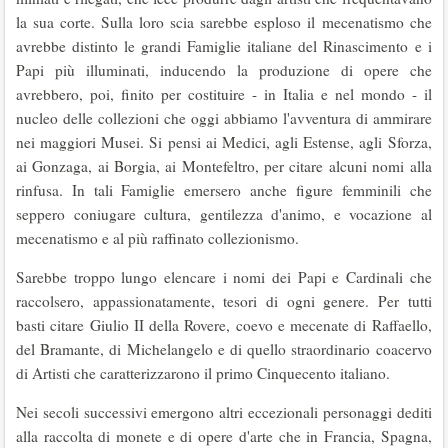
la sua corte. Sulla loro scia sarebbe esploso il mecenatismo che
avrebbe distinto le grandi Famiglie italiane del Rinascimento e i
Papi più illuminati, inducendo la produzione di opere che
avrebbero, poi, finito per costituire - in Italia e nel mondo - il
nucleo delle collezioni che oggi abbiamo l'avventura di ammirare
nei maggiori Musei. Si pensi ai Medici, agli Estense, agli Sforza,
ai Gonzaga, ai Borgia, ai Montefeltro, per citare alcuni nomi alla
rinfusa. In tali Famiglie emersero anche figure femminili che
seppero coniugare cultura, gentilezza d'ani­mo, e vocazione al
mecenatismo e al più raffinato collezionismo.
Sarebbe troppo lungo elencare i nomi dei Papi e Cardinali che
raccolsero, appassionatamente, tesori di ogni genere. Per tutti
basti citare Giulio II della Rovere, coevo e mecenate di Raffaello,
del Bramante, di Michelangelo e di quello straor­dinario coacervo
di Artisti che caratterizzarono il primo Cinquecento italiano.
Nei secoli successivi emergono altri ecceziona­li personaggi dediti
alla raccolta di monete e di opere d'arte che in Francia, Spagna,