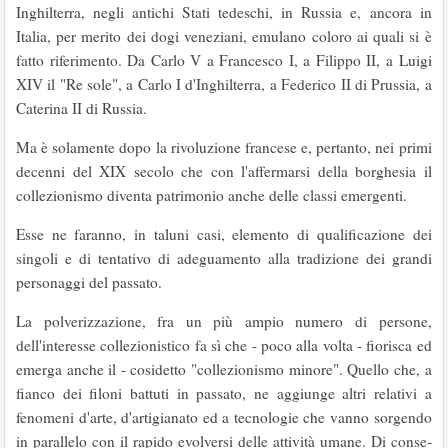
Inghilterra, negli antichi Stati tedeschi, in Russia e, ancora in
Italia, per merito dei dogi veneziani, emulano coloro ai quali si è
fatto riferimento. Da Carlo V a Francesco I, a Filippo II, a Luigi
XIV il "Re sole", a Carlo I d'Inghilterra, a Federico II di Prussia, a
Caterina II di Russia.
Ma è solamente dopo la rivoluzione francese e, pertanto, nei primi
decenni del XIX secolo che con l'affermarsi della borghesia il
collezionismo diventa patrimonio anche delle classi emergenti.
Esse ne faranno, in taluni casi, elemento di quali­ficazione dei
singoli e di tentativo di adeguamen­to alla tradizione dei grandi
personaggi del pas­sato.
La polverizzazione, fra un più ampio numero di persone,
dell'interesse collezionistico fa sì che - poco alla volta - fiorisca ed
emerga anche il - cosidetto "collezionismo minore". Quello che, a
fianco dei filoni battuti in passato, ne aggiunge altri relativi a
fenomeni d'arte, d'artigianato ed a tecnologie che vanno sorgendo
in parallelo con il rapido evolversi delle attività umane. Di conse­