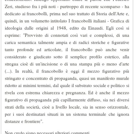
Zeri, studioso fra i più noti - pur­troppo di recente scomparso - ha
dedicato ai fran­cobolli, prima nel suo trattato di Storia dell'Arte e,
quindi, in un volumetto intitolato I francobolli italiani - Grafica di
ideologia dalle origini al 1948, edito da Einaudi. Egli così si
esprime: "Provvisto di connotati così vari e complessi, di una
carica semantica talmente ampia e di radici storiche e figurative
tanto profonde ed articolate, il franco­bollo può anche venir
considerato e giudicato sotto il semplice profilo estetico, alla
stregua cioè di un'incisione o di una stampa più o meno d'arte
(...). In realtà, il francobollo è oggi il mezzo figura­tivo più
stringato e concentrato di propagan­da, quasi un manifesto murale
ridotto ai minimi termini, dal quale il substrato sociale e politico si
rivela con estrema chiarezza e pre­gnanza. Ed è anche il mezzo
figurativo di propa­ganda più capillarmente diffuso, sia nei diversi
strati della società, cioè a livello locale, sia in senso orizzontale,
per i suoi destinatari situati in un sistema terminale che ignora
distanze e fron­tiere".
Non credo siano necessari ulteriori commenti.