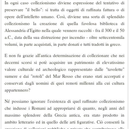
In ogni caso collezionismo diviene espressione del tentativo di
preservare "il bello": si tratta di oggetti di raffinata fattura o di
opere dell'intellet­to umano. Così, diviene una sorta di splendido
collezionismo la creazione di quella favolosa biblioteca di
Alessandria d'Egitto nella quale vennero raccolti - fra il 300 e il 50
a.C., data della sua distruzione per incendio - oltre settecentomila
volumi, in parte acquistati, in parte donati e tutti tradotti in greco.
E non fu grazie all'antica determinazione di collezionare che nei
decermi scorsi si potè acqui­sire un patrimonio di elevatissimo
valore cultura­le ed archeologico rappresentato dalle "tavolette"
sumere e dai "rotoli" del Mar Rosso che erano stati accorpati e
conservati dagli uomini di quei remoti millenni alla cui cultura
appartennero?
Né possiamo ignorare l'esistenza di quel raffi­nato collezionismo
che indusse i Romani ad appropriarsi di quanto, negli anni del
massimo splendore della Grecia antica, era stato prodotto in
ambito letterario ed in quello delle arti figura­tive. Ciò consentì la
creazione di collezioni pub­bliche e private che contribuirono alla