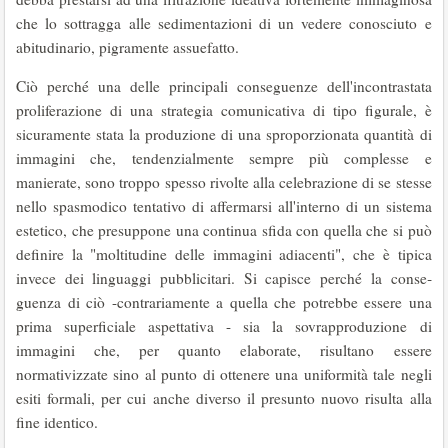
che lo sottragga alle sedi­mentazioni di un vedere conosciuto e
abitudina­rio, pigramente assuefatto.
Ciò perché una delle principali conseguenze dell'incontrastata
prolife­razione di una strategia comunicativa di tipo figu­rale, è
sicuramente stata la produzione di una spro­porzionata quantità di
immagini che, tendenzial­mente sempre più com­plesse e
manierate, sono troppo spesso rivolte alla celebrazione di se stesse
nello spasmodico tentativo di affermarsi all'interno di un sistema
estetico, che presuppone una continua sfida con quella che si può
definire la "moltitudine delle immagini adiacenti", che è tipica
invece dei linguaggi pubblicitari. Si capisce perché la conse­
guenza di ciò -contrariamente a quella che potreb­be essere una
prima superficiale aspettativa - sia la sovrapproduzione di
immagini che, per quanto elaborate, risultano essere
normativizzate sino al punto di ottenere una uniformità tale negli
esiti formali, per cui anche diverso il presunto nuovo risulta alla
fine identico.