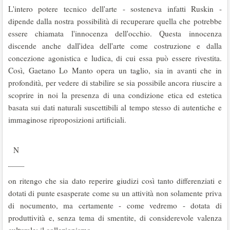
L'intero potere tecnico dell'arte - sosteneva infatti Ruskin -
dipende dalla nostra possibilità di recuperare quella che potrebbe
essere chiamata l'innocenza dell'occhio. Questa innocenza
discende anche dall'idea dell'arte come costruzione e dalla
concezione agonistica e ludica, di cui essa può essere rivestita.
Così, Gaetano Lo Manto opera un taglio, sia in avanti che in
profondità, per vedere di stabilire se sia possibile ancora riuscire a
scopri­re in noi la presenza di una condizione etica ed este­tica
basata sui dati naturali suscettibili al tempo stesso di autentiche e
immaginose riproposizioni artificiali.
N
on ritengo che sia dato reperire giudizi così tanto differenziati e
dotati di punte esaspe­rate come su un attività non solamente priva
di nocumento, ma certamente - come vedremo - dotata di
produttività e, senza tema di smentite, di considerevole valenza