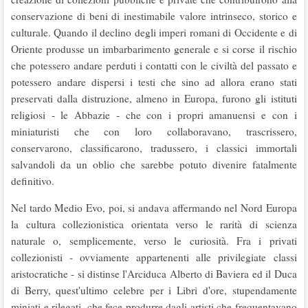
conserva­zione di beni di inestimabile valore intrinseco, storico e
culturale. Quando il declino degli impe­ri romani di Occidente e di
Oriente produsse un imbarbarimento generale e si corse il rischio
che potessero andare perduti i contatti con le civiltà del passato e
potessero andare dispersi i testi che sino ad allora erano stati
preservati dalla distru­zione, almeno in Europa, furono gli istituti
reli­giosi - le Abbazie - che con i propri amanuensi e con i
miniaturisti che con loro collaboravano, tra­scrissero,
conservarono, classificarono, tradusse­ro, i classici immortali
salvandoli da un oblio che sarebbe potuto divenire fatalmente
definitivo.
Nel tardo Medio Evo, poi, si andava affermando nel Nord Europa
la cultura collezionistica orientata verso le rarità di scienza
naturale o, semplicemente, verso le curiosità. Fra i privati
collezionisti - ovviamente appartenenti alle privilegiate classi
aristocratiche - si distinse l'Arciduca Alberto di Baviera ed il Duca
di Berry, quest'ultimo celebre per i Libri d'ore, stupenda­mente
miniati e rilegati, che fece produrre dagli artisti che frequentavano