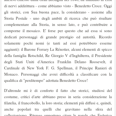
di nervi addirittura - come abbiamo visto - Benedetto Croce. Oggi
gli storici, con Sua buona pace, la considerano - assieme alla
Storia Postale - uno degli ambiti di ricerca che può risultare
comple­mentare alla Storia, in senso lato, e può contribui­re a
comporne il mosaico. E' forse per questo che ad essa si sono
dedicati personaggi di grande prestigio ed autorità. Ricordo
solamente pochi nomi (e tanti ad essi potrebbero esserne
aggiunti): il Barone Ferrary La Rénotier, alcuni elementi di spicco
della famiglia Rotschild, Re Giorgio V d'Inghilterra, il Presidente
degli Stati Uniti d'America Franklin Delano Roosevelt, il
Cardinale di New York F. G. Spellman, il Principe Ranieri di
Monaco. Personaggi che avrei difficoltà a classificare con la
qualifica di "perditempo" adottata Benedetto Croce!
D'altronde mi è di conforto il fatto che storici, studiosi del
costume, critici d'arte abbiano preso in seria considerazione la
filatelia, il francobollo, la loro storia; elementi più diffusi e, quindi,
anche popolari tra quelli che gravitano nella sfera del
collezionismo. Ritengo opportuno citare le parole che Federico