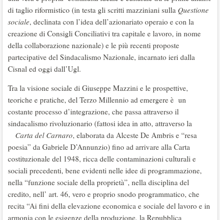
di taglio riformistico (in testa gli scritti mazziniani sulla
Questione
sociale
, declinata con l’idea dell’azionariato operaio e con la
creazione di Consigli Conciliativi tra capitale e lavoro, in nome
della collaborazione nazionale) e le più recenti proposte
partecipative del Sindacalismo Nazionale, incarnato ieri dalla
Cisnal ed oggi dall’Ugl.
Tra la visione sociale di Giuseppe Mazzini e le prospettive,
teoriche e pratiche, del Terzo Millennio ad emergere è un
costante processo d’integrazione, che passa attraverso il
sindacalismo rivoluzionario (fattosi idea in atto, attraverso la
Carta del Carnaro
, elaborata da Alceste De Ambris e “resa
poesia” da Gabriele D’Annunzio) fino ad arrivare alla Carta
costituzionale del 1948, ricca delle contaminazioni culturali e
sociali precedenti, bene evidenti nelle idee di programmazione,
nella “funzione sociale della proprietà”, nella disciplina del
credito, nell’ art. 46, vero e proprio snodo programmatico, che
recita “Ai fini della elevazione economica e sociale del lavoro e in
armonia con le esigenze della produzione, la Repubblica