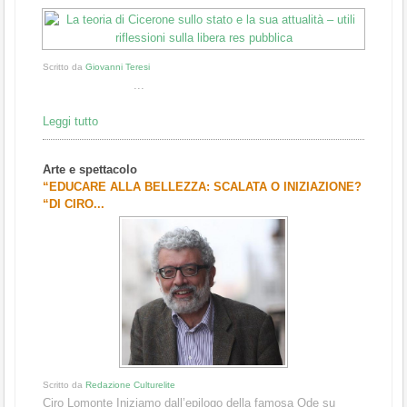
Scritto da
Giovanni Teresi
...
Leggi tutto
Arte e spettacolo
“EDUCARE ALLA BELLEZZA: SCALATA O INIZIAZIONE?
“DI CIRO...
Scritto da
Redazione Culturelite
Ciro Lomonte Iniziamo dall’epilogo della famosa Ode su