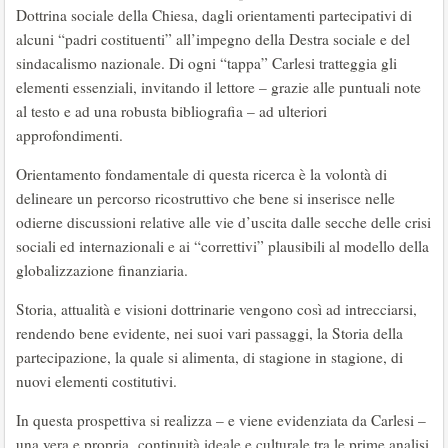
Dottrina sociale della Chiesa, dagli orientamenti partecipativi di
alcuni “padri costituenti” all’impegno della Destra sociale e del
sindacalismo nazionale. Di ogni “tappa” Carlesi tratteggia gli
elementi essenziali, invitando il lettore – grazie alle puntuali note
al testo e ad una robusta bibliografia – ad ulteriori
approfondimenti.
Orientamento fondamentale di questa ricerca è la volontà di
delineare un percorso ricostruttivo che bene si inserisce nelle
odierne discussioni relative alle vie d’uscita dalle secche delle crisi
sociali ed internazionali e ai “correttivi” plausibili al modello della
globalizzazione finanziaria.
Storia, attualità e visioni dottrinarie vengono così ad intrecciarsi,
rendendo bene evidente, nei suoi vari passaggi, la Storia della
partecipazione, la quale si alimenta, di stagione in stagione, di
nuovi elementi costitutivi.
In questa prospettiva si realizza – e viene evidenziata da Carlesi –
una vera e propria continuità ideale e culturale tra le prime analisi