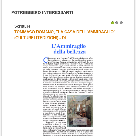
POTREBBERO INTERESSARTI
Scritture
Scri
1
2
3
TOMMASO ROMANO, "LA CASA DELL'AMMIRAGLIO"
“IL
(CULTURELITEDIZIONI) - DI...
MAN
Scrit
Non 
richi