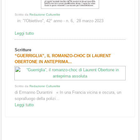
Legg
Scritto da
Redazione Culturelite
Scri
in: "l'Obiettivo", 42° anno - n. 6, 28 marzo 2023
ALD
EMAN
Leggi tutto
Scritture
Scrit
“GUERRIGLIA”, IL ROMANZO-CHOC DI LAURENT
Un li
OBERTONE IN ANTEPRIMA...
manie
Legg
Scritto da
Redazione Culturelite
di Ermanno Durantini « In una Francia vicina e oscura, un
sopralluogo della polizi...
Leggi tutto