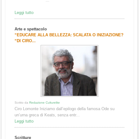
...
Leggi tutto
Arte e spettacolo
“EDUCARE ALLA BELLEZZA: SCALATA O INIZIAZIONE?
“DI CIRO...
Scrit
Il q
sulla
Legg
Scri
“L’
AUT
Scritto da
Redazione Culturelite
Ciro Lomonte Iniziamo dall’epilogo della famosa Ode su
un’urna greca di Keats, senza entr...
Leggi tutto
Scrit
Scritture