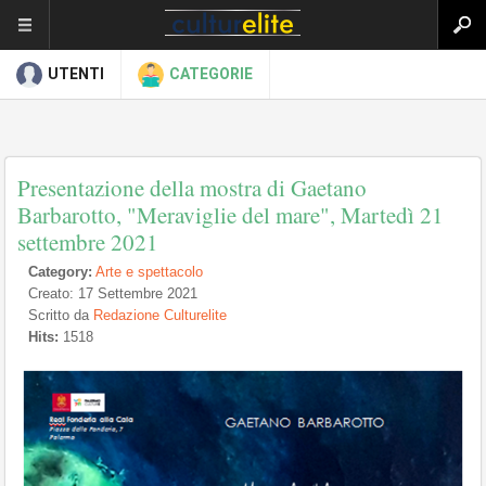
UTENTI
CATEGORIE
Presentazione della mostra di Gaetano
Barbarotto, "Meraviglie del mare", Martedì 21
settembre 2021
Category:
Arte e spettacolo
Creato: 17 Settembre 2021
Scritto da
Redazione Culturelite
Hits:
1518