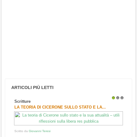
ARTICOLI PIÙ LETTI
Scritture
Arte
1
2
3
LA TEORIA DI CICERONE SULLO STATO E LA...
"RI
Scritto da
Giovanni Teresi