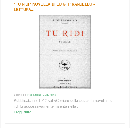
Intr
“TU RIDI” NOVELLA DI LUIGI PIRANDELLO –
cono
LETTURA...
Legg
Arte
"IN
QUE
Scrit
La sc
Scritto da
Redazione Culturelite
Genti
Pubblicata nel 1912 sul «Corriere della sera», la novella Tu
Legg
ridi fu successivamente inserita nella ...
Leggi tutto