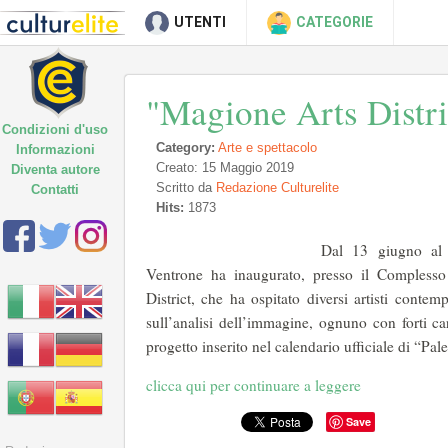
UTENTI
CATEGORIE
"Magione Arts Distri
Condizioni d'uso
Category:
Arte e spettacolo
Informazioni
Creato: 15 Maggio 2019
Diventa autore
Scritto da
Redazione Culturelite
Contatti
Hits:
1873
Dal 13 giugno al 
Ventrone ha inaugurato, presso il Compless
District, che ha ospitato diversi artisti conte
sull’analisi dell’immagine, ognuno con forti car
progetto inserito nel calendario ufficiale di “Pal
clicca qui per continuare a leggere
Save