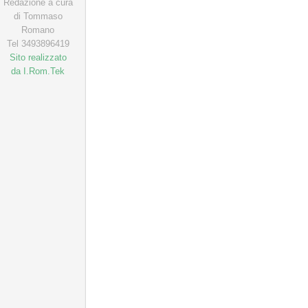
Redazione a cura
di Tommaso
Romano
Tel 3493896419
Sito realizzato
da I.Rom.Tek