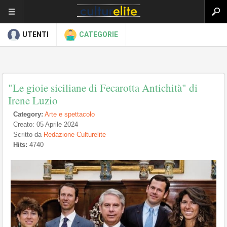
UTENTI
CATEGORIE
"Le gioie siciliane di Fecarotta Antichità" di
Irene Luzio
Category:
Arte e spettacolo
Creato: 05 Aprile 2024
Scritto da
Redazione Culturelite
Hits:
4740