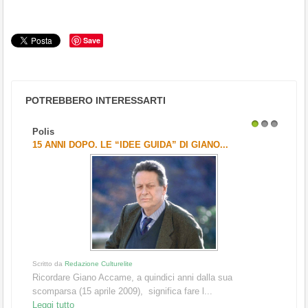
Save
POTREBBERO INTERESSARTI
Polis
1
2
3
15 ANNI DOPO. LE “IDEE GUIDA” DI GIANO...
Scritto da
Redazione Culturelite
Ricordare Giano Accame, a quindici anni dalla sua
scomparsa (15 aprile 2009), significa fare l...
Leggi tutto