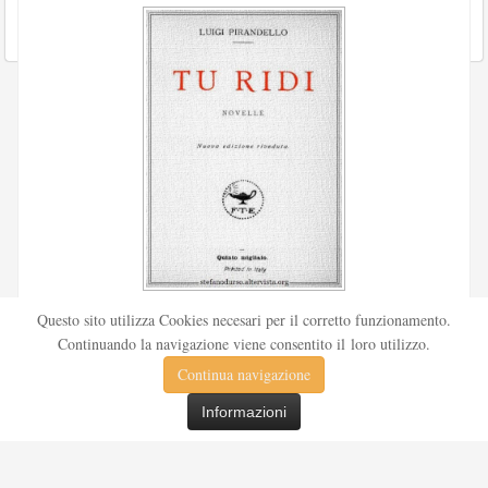
Scritto da
Redazione Culturelite
Questo sito utilizza Cookies necesari per il corretto funzionamento.
Pubblicata nel 1912 sul «Corriere della sera», la novella Tu
Continuando la navigazione viene consentito il loro utilizzo.
ridi fu successivamente inserita nella ...
Continua navigazione
Leggi tutto
Informazioni