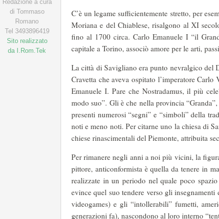
Redazione a cura
di Tommaso
C’è un legame sufficientemente stretto, per esemp
Romano
Moriana e del Chiablese, risalgono al XI seco
Tel 3493896419
fino al 1700 circa. Carlo Emanuele I “il Grande
Sito realizzato
capitale a Torino, associò amore per le arti, pass
da I.Rom.Tek
La città di Savigliano era punto nevralgico del
Cravetta che aveva ospitato l’imperatore Carlo V
Emanuele I. Pare che Nostradamus, il più celebr
modo suo”. Gli è che nella provincia “Granda”, 
presenti numerosi “segni” e “simboli” della tradiz
noti e meno noti. Per citarne uno la chiesa di 
chiese rinascimentali del Piemonte, attribuita se
Per rimanere negli anni a noi più vicini, la figu
pittore, anticonformista è quella da tenere in ma
realizzate in un periodo nel quale poco spazio 
evince quel suo tendere verso gli insegnamenti 
videogames) e gli “intollerabili” fumetti, ameri
generazioni fa), nascondono al loro interno “ten