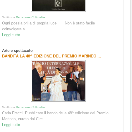
Scritto da
Redazione Culturelite
Ogni poesia brilla di propria luce Non è stato facile
coinvolgere a...
Leggi tutto
Arte e spettacolo
BANDITA LA 48^ EDIZIONE DEL PREMIO MARINEO ...
Scritto da
Redazione Culturelite
Carla Fracci Pubblicato il bando della 48^ edizione del Premio
Marineo, curato dal Circ...
Leggi tutto