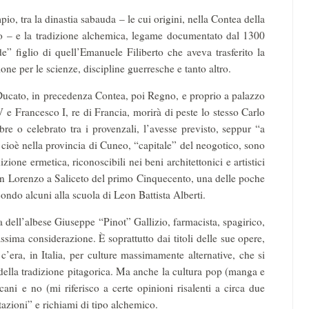
io, tra la dinastia sabauda – le cui origini, nella Contea della
lo – e la tradizione alchemica, legame documentato dal 1300
” figlio di quell’Emanuele Filiberto che aveva trasferito la
ione per le scienze, discipline guerresche e tanto altro.
 Ducato, in precedenza Contea, poi Regno, e proprio a palazzo
 e Francesco I, re di Francia, morirà di peste lo stesso Carlo
e o celebrato tra i provenzali, l’avesse previsto, seppur “a
cioè nella provincia di Cuneo, “capitale” del neogotico, sono
ione ermetica, riconoscibili nei beni architettonici e artistici
San Lorenzo a Saliceto del primo Cinquecento, una delle poche
condo alcuni alla scuola di Leon Battista Alberti.
ra dell’albese Giuseppe “Pinot” Gallizio, farmacista, spagirico,
ssima considerazione. È soprattutto dai titoli delle sue opere,
c’era, in Italia, per culture massimamente alternative, che si
della tradizione pitagorica. Ma anche la cultura pop (manga e
cani e no (mi riferisco a certe opinioni risalenti a circa due
tazioni” e richiami di tipo alchemico.