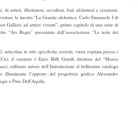
 artieri, illustratori, occultisti, frati alchimisti e ceramisti,
 visitare la mostra “La Granda alchenica. Carlo Emanuele I di
ot Gallizio ad artieri viventi”, primo capitolo di una serie di
tto “Ars Regia” presentato dall’associazione “Le terre dei
, articolata in otto specifiche sezioni, viene ospitata presso i
(Cn), il curatore è Enzo Biffi Gentili direttore del “Museo
ao), raffinato autore dell’Introduzione al bellissimo catalogo
e illuminante l’apporto del progettista grafico Alessandro
Regis e Pino Dell’Aquila.