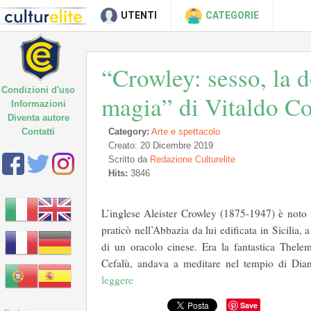
UTENTI
CATEGORIE
“Crowley: sesso, la d
Condizioni d'uso
magia” di Vitaldo C
Informazioni
Diventa autore
Contatti
Category:
Arte e spettacolo
Creato: 20 Dicembre 2019
Scritto da
Redazione Culturelite
Hits:
3846
L’inglese Aleister Crowley (1875-1947) è noto in
praticò nell’Abbazia da lui edificata in Sicilia
di un oracolo cinese. Era la fantastica Thel
Cefalù, andava a meditare nel tempio di Di
leggere
Save