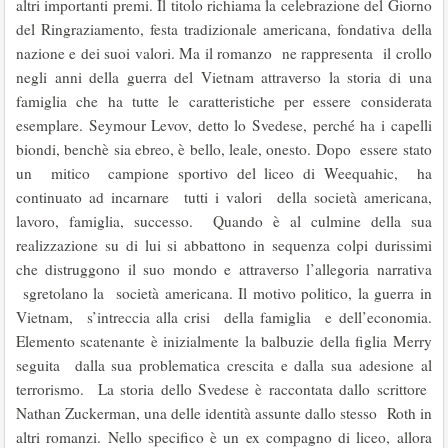
altri importanti premi. Il titolo richiama la celebrazione del Giorno
del Ringraziamento, festa tradizionale americana, fondativa della
nazione e dei suoi valori. Ma il romanzo ne rappresenta il crollo
negli anni della guerra del Vietnam attraverso la storia di una
famiglia che ha tutte le caratteristiche per essere considerata
esemplare. Seymour Levov, detto lo Svedese, perché ha i capelli
biondi, benchè sia ebreo, è bello, leale, onesto. Dopo essere stato
un mitico campione sportivo del liceo di Weequahic, ha
continuato ad incarnare tutti i valori della società americana,
lavoro, famiglia, successo. Quando è al culmine della sua
realizzazione su di lui si abbattono in sequenza colpi durissimi
che distruggono il suo mondo e attraverso l’allegoria narrativa
sgretolano la società americana. Il motivo politico, la guerra in
Vietnam, s’intreccia alla crisi della famiglia e dell’economia.
Elemento scatenante è inizialmente la balbuzie della figlia Merry
seguita dalla sua problematica crescita e dalla sua adesione al
terrorismo. La storia dello Svedese è raccontata dallo scrittore
Nathan Zuckerman, una delle identità assunte dallo stesso Roth in
altri romanzi. Nello specifico è un ex compagno di liceo, allora