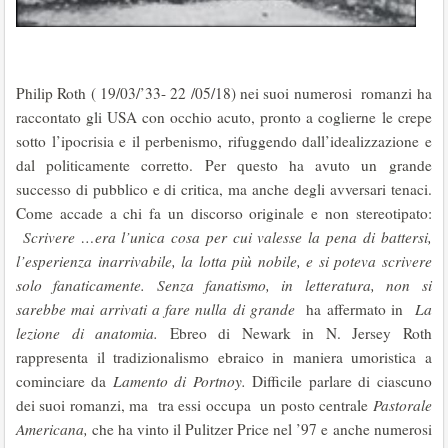
Philip Roth ( 19/03/’33- 22 /05/18) nei suoi numerosi romanzi ha
raccontato gli USA con occhio acuto, pronto a coglierne le crepe
sotto l’ipocrisia e il perbenismo, rifuggendo dall’idealizzazione e
dal politicamente corretto. Per questo ha avuto un grande
successo di pubblico e di critica, ma anche degli avversari tenaci.
Come accade a chi fa un discorso originale e non stereotipato:
Scrivere …era l’unica cosa per cui valesse la pena di battersi,
l’esperienza inarrivabile, la lotta più nobile, e si poteva scrivere
solo fanaticamente. Senza fanatismo, in letteratura, non si
sarebbe mai arrivati a fare nulla di grande
ha affermato in
La
lezione di anatomia.
Ebreo di Newark in N. Jersey Roth
rappresenta il tradizionalismo ebraico in maniera umoristica a
cominciare da
Lamento di Portnoy.
Difficile parlare di ciascuno
dei suoi romanzi, ma tra essi occupa un posto centrale
Pastorale
Americana,
che ha vinto il Pulitzer Price nel ’97 e anche numerosi