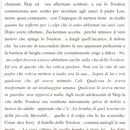
chiamato Skip ed ora affermato scrittore, a cui lo Svedese
commissiona uno scritto per ricordare agli amici il padre Lou,
morto quasi centenario, con l’impegno di mettere bene in risalto
quanto ha sofferto per i colpi che si sono abbattuti sui suoi cari.
Dopo avere riflettuto, Zuckerman accetta perché intuisce il vero
motivo che spinge lo Svedese a dargli quell’incarico, il dolore
che ha cercato di nascondere dietro la sua apparente perfezione e
la barriera di luoghi comuni che costantemente erige a difesa :
No,
un colpo doveva essersi abbattuto anche sulla vita dello Svedese.
Ed era di questo che lui voleva parlare. Non era la vita di suo
padre che voleva mettere a nudo, era la sua….Sopra di lui c’era
qualcosa che gli aveva intimato l’alt. Qualcosa lo aveva
trasformato in un’insulsaggine umana. Qualcosa lo aveva messo
in guardia: non opporsi a nulla.
Agli occhi adolescenti di Skip la
vita dello Svedese era sembrata interamente priva di dolori e
invece da adulto apprende che c’è :
La bomba di quel tesoruccio
della piccola Meredith..,
quello è il colpo che lo ha sconvolto.
Come dice Jerry il fratello dello Svedese , comunicandogli la sua
morte :
La vera vittima di quella bomba è stato lui….ha fatto