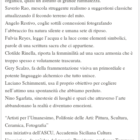
organica, quasi un astratto di grande raffinatezza.
Saverio Rao, mescola struggente realismo a suggestioni classiche
attualizzando il fecondo terreno del mito.
Angelo Restivo, coglie sottili connessioni fotografando
l’abbraccio fra natura silente e umana sete di riposo.
Fulvia Reyes, legge l’acqua e la luce come elementi simbolici,
parole di una scrittura sacra che ci appartiene.
Clotilde Rinella, riporta la femminilità ad una sacra armonia che è
troppo spesso e volutamente trascurata.
Gery Scalzo, fa della frammentazione visiva un primordiale e
potente linguaggio alchemico che tutto unisce.
Luciano Schimmenti, usa il proprio obiettivo per cogliere
nell’attimo una spontaneità che abbiamo perduto.
Nino Sgarlata, sinestesie di luoghi e spazi che attraverso l’arte
abbandonano la realtà e diventano emozioni.
“Artisti per l’Umanesimo, Polifonie delle Arti: Pittura, Scultura,
Ceramica, Fotografia”
una iniziativa dell’ASCU, Accademia Siciliana Cultura