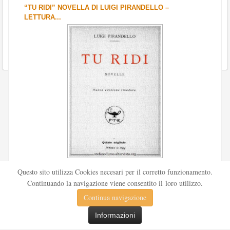
“TU RIDI” NOVELLA DI LUIGI PIRANDELLO –
LETTURA...
Scritto da
Redazione Culturelite
Questo sito utilizza Cookies necesari per il corretto funzionamento.
Pubblicata nel 1912 sul «Corriere della sera», la novella Tu
Continuando la navigazione viene consentito il loro utilizzo.
ridi fu successivamente inserita nella ...
Continua navigazione
Leggi tutto
Informazioni