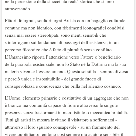
nella percezione della sfaccettata realtà storica che stiamo
attraversando.
Pittori, fotografi, scultori: ogni Artista con un bagaglio culturale
comune ma non identico, con riferimenti iconografici condivisi
senza mai essere stereotipati, sono menti sensibili che
s’interrogano sui fondamentali passaggi dell’esistenza, in un
percorso filosofico che è fatto di pluralità senza conflitto.
L’Umanesimo riporta l’attenzione verso l’attore e beneficiario
della parabola esistenziale, non lo Stato né la Dottrina ma la sua
materia vivente: l’essere umano. Questa scintilla - sempre diversa
e perciò unica e insostituibile - del grande fuoco di
consapevolezza e conoscenza che brilla nel silenzio cosmico.
L’Uomo, elemento primario e costitutivo di un aggregato che non
è branco ma comunità capace di fiorire attraverso le singole
presenze senza trasformarsi in mero istinto o meccanica brutalità.
Tutti gli artisti in mostra invitano il visitatore a soffermarsi -
attraverso il loro sguardo consapevole - su un frammento del
vivere quotidiano; rendono così sempre più acuto e sensibile il