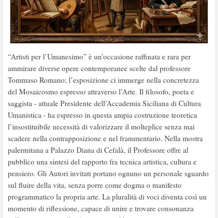
“Artisti per l’Umanesimo” è un’occasione raffinata e rara per
ammirare diverse opere contemporanee scelte dal professore
Tommaso Romano; l’esposizione ci immerge nella concretezza
del Mosaicosmo espresso attraverso l’Arte. Il filosofo, poeta e
saggista - attuale Presidente dell’Accademia Siciliana di Cultura
Umanistica - ha espresso in questa ampia costruzione teoretica
l’insostituibile necessità di valorizzare il molteplice senza mai
scadere nella contrapposizione e nel frammentario. Nella mostra
palermitana a Palazzo Diana di Cefalà, il Professore offre al
pubblico una sintesi del rapporto fra tecnica artistica, cultura e
pensiero. Gli Autori invitati portano ognuno un personale sguardo
sul fluire della vita, senza porre come dogma o manifesto
programmatico la propria arte. La pluralità di voci diventa così un
momento di riflessione, capace di unire e trovare consonanza