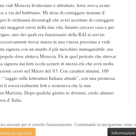
o vidi Moravia lividissimo e abbattuto, forse aveva avuto
a a via del babbuino. Mi disse di correggere insieme il
 poi lo richiamai dicendogli che avrei accettato di correggere
ei maggiori errori della mia vita. Intanto cercavo casa e per
rigno, uno dei quali era funzionario della RAI ai servizi
uccessivamente trovai stanza in una viuzza prossima a viale
lenta signora con un marito il più meschino immaginabile, ma
 popolo dove abitava Moravia. Fù in quel periodo che ritrovai
a signora dai forti occhi azzurri di mezza età che avrà molta
cazione cessò nel Marzo del '63. Con caratteri minimi, 100
: “saggio sulla letteratura Italiana attuale”, con una premessa
i li avessi realmente letti e sosteneva che la mia
, era Marxista. Dopo qualche giorno io diventai, credo almeno
sa d' Italia.
kies necesari per il corretto funzionamento. Continuando la navigazione viene con
tinua navigazione
Informazioni