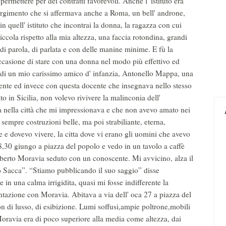
ermettere per dei contratti favorevoli. Anche l' istituto era
orgimento che si affermava anche a Roma, un bell' androne,
n quell' istituto che incontrai la donna, la ragazza con cui
ccola rispetto alla mia altezza, una faccia rotondina, grandi
di parola, di parlata e con delle manine minime. E fù la
ccasione di stare con una donna nel modo più effettivo ed
e di un mio carissimo amico d' infanzia, Antonello Mappa, una
ente ed invece con questa docente che insegnava nello stesso
to in Sicilia, non volevo rivivere la malinconia dell'
ta nella città che mi impressionava e che non avevo amato nei
 sempre costruzioni belle, ma poi strabiliante, eterna,
e e dovevo vivere, la citta dove vi erano gli uomini che avevo
8 8,30 giungo a piazza del popolo e vedo in un tavolo a caffè
lberto Moravia seduto con un conoscente. Mi avvicino, alza il
o Sacca”. “Stiamo pubblicando il suo saggio” disse
 in una calma irrigidita, quasi mi fosse indifferente la
tazione con Moravia. Abitava a via dell' oca 27 a piazza del
 di lusso, di esibizione. Lumi soffusi,ampie poltrone,mobili
Moravia era di poco superiore alla media come altezza, dai