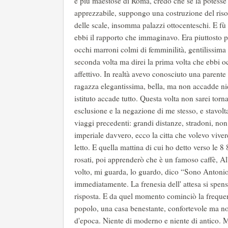
e più maestose di Roma, credo che se la potesse p
apprezzabile, suppongo una costruzione del ris
delle scale, insomma palazzi ottocenteschi. E fù i
ebbi il rapporto che immaginavo. Era piuttosto pi
occhi marroni colmi di femminilità, gentilissima 
seconda volta ma direi la prima volta che ebbi o
affettivo. In realtà avevo conosciuto una parent
ragazza elegantissima, bella, ma non accadde ni
istituto accade tutto. Questa volta non sarei torna
esclusione e la negazione di me stesso, e stavol
viaggi precedenti: grandi distanze, stradoni, non
imperiale davvero, ecco la citta che volevo viver
letto. E quella mattina di cui ho detto verso le 
rosati, poi apprenderò che è un famoso caffè, A
volto, mi guarda, lo guardo, dico “Sono Antoni
immediatamente. La frenesia dell' attesa si spense
risposta. E da quel momento cominciò la frequen
popolo, una casa benestante, confortevole ma non
d'epoca. Niente di moderno e niente di antico. 