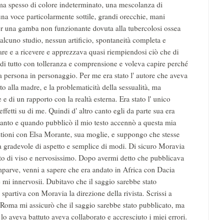
 ma spesso di colore indeterminato, una mescolanza di
una voce particolarmente sottile, grandi orecchie, mani
er una gamba non funzionante dovuta alla tubercolosi ossea
lcuno studio, nessun artificio, spontaneità completa e
 dare e a ricevere e apprezzava quasi riempiendosi ciò che di
va di tutto con tolleranza e comprensione e voleva capire perché
a persona in personaggio. Per me era stato l' autore che aveva
nto alla madre, e la problematicità della sessualità, ma
 e di un rapporto con la realtà esterna. Era stato l' unico
effetti su di me. Quindi d' altro canto egli da parte sua era
 tanto e quando pubblicò il mio testo accennò a questa mia
stioni con Elsa Morante, sua moglie, e suppongo che stesse
a gradevole di aspetto e semplice di modi. Di sicuro Moravia
llito di viso e nervosissimo. Dopo avermi detto che pubblicava
parve, venni a sapere che era andato in Africa con Dacia
 mi innervosii. Dubitavo che il saggio sarebbe stato
partiva con Moravia la direzione della rivista. Scrissi a
Roma mi assicurò che il saggio sarebbe stato pubblicato, ma
 lo aveva battuto aveva collaborato e accresciuto i miei errori.