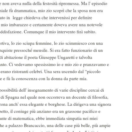
non aveva nulla della festosità ripromessa. Ma l' episodio
niale fù drammatica, mio zio scoprì che la sposa non era
eato in legge chiedeva che intervenissi per definire
al mio imbarazzo e certamente doveva avere una notevole
ddisfazione. Comunque il mio intervento finì subito.
ertiva, lo zio sciupa femmine, lo zio scimmiesco con una
nquiste pressoché mensile. Si era fatto funzionario di un
di abitazione il poeta Giuseppe Ungaretti e talvolta
anto. Ci vedevamo spessissimo io e mio zio e pranzavamo e
rano ristoranti celebri. Una sera uscendo dal “piccolo
 e fù la conoscenza con la donna da parte mia.
ossibilità dell' insegnamento di varie discipline cercai di
 di Spagna nel quale non occorreva un docente di filosofia,
zona anch' essa elegante e borghese. La dirigeva una signora
spetto, il coniuge più anziano era un grassone pacifico e
ante di matematica, ebbe immediata simpatia nei miei
he a palazzo Brancaccio, una delle case più belle, più ampie