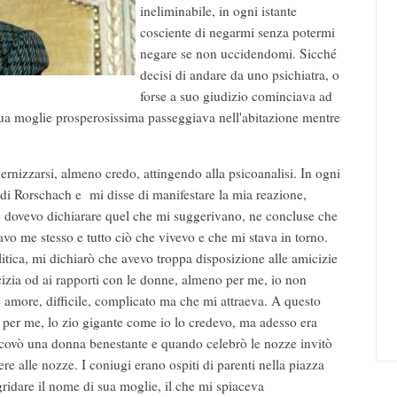
ineliminabile, in ogni istante
cosciente di negarmi senza potermi
negare se non uccidendomi. Sicché
decisi di andare da uno psichiatra, o
forse a suo giudizio cominciava ad
sua moglie prosperosissima passeggiava nell'abitazione mentre
rnizzarsi, almeno credo, attingendo alla psicoanalisi. In ogni
e di Rorschach e mi disse di manifestare la mia reazione,
 dovevo dichiarare quel che mi suggerivano, ne concluse che
utavo me stesso e tutto ciò che vivevo e che mi stava in torno.
itica, mi dichiarò che avevo troppa disposizione alle amicizie
icizia od ai rapporti con le donne, almeno per me, io non
 amore, difficile, complicato ma che mi attraeva. A questo
per me, lo zio gigante come io lo credevo, ma adesso era
 scovò una donna benestante e quando celebrò le nozze invitò
ere alle nozze. I coniugi erano ospiti di parenti nella piazza
 gridare il nome di sua moglie, il che mi spiaceva