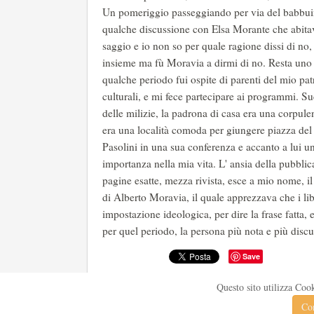
Un pomeriggio passeggiando per via del babbuin
qualche discussione con Elsa Morante che abitav
saggio e io non so per quale ragione dissi di no,
insieme ma fù Moravia a dirmi di no. Resta uno d
qualche periodo fui ospite di parenti del mio pat
culturali, e mi fece partecipare ai programmi. S
delle milizie, la padrona di casa era una corpu
era una località comoda per giungere piazza del
Pasolini in una sua conferenza e accanto a lui un
importanza nella mia vita. L' ansia della pubbli
pagine esatte, mezza rivista, esce a mio nome, il 
di Alberto Moravia, il quale apprezzava che i libr
impostazione ideologica, per dire la frase fatta
per quel periodo, la persona più nota e più discus
Save
Questo sito utilizza Coo
Con