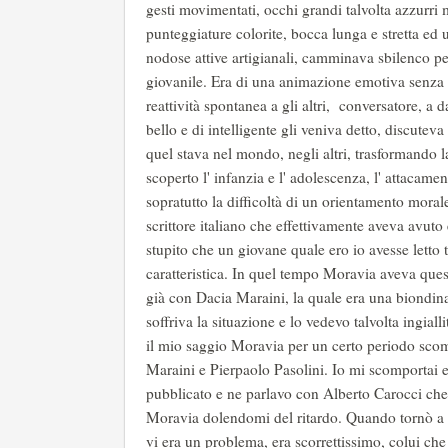
gesti movimentati, occhi grandi talvolta azzurri
punteggiature colorite, bocca lunga e stretta ed 
nodose attive artigianali, camminava sbilenco p
giovanile. Era di una animazione emotiva senza a
reattività spontanea a gli altri, conversatore, a
bello e di intelligente gli veniva detto, discute
quel stava nel mondo, negli altri, trasformando l
scoperto l' infanzia e l' adolescenza, l' attacame
sopratutto la difficoltà di un orientamento morale
scrittore italiano che effettivamente aveva avuto 
stupito che un giovane quale ero io avesse letto
caratteristica. In quel tempo Moravia aveva que
già con Dacia Maraini, la quale era una biondin
soffriva la situazione e lo vedevo talvolta ingia
il mio saggio Moravia per un certo periodo scom
Maraini e Pierpaolo Pasolini. Io mi scomportai e
pubblicato e ne parlavo con Alberto Carocci che s
Moravia dolendomi del ritardo. Quando tornò a 
vi era un problema, era scorrettissimo, colui che