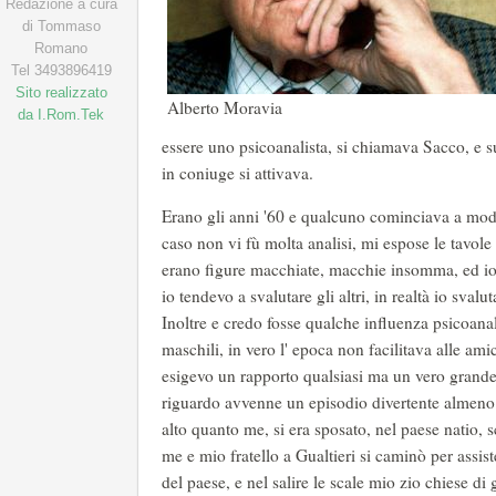
Redazione a cura
di Tommaso
Romano
Tel 3493896419
Sito realizzato
Alberto Moravia
da I.Rom.Tek
essere uno psicoanalista, si chiamava Sacco, e 
in coniuge si attivava.
Erano gli anni '60 e qualcuno cominciava a mode
caso non vi fù molta analisi, mi espose le tavol
erano figure macchiate, macchie insomma, ed io
io tendevo a svalutare gli altri, in realtà io sval
Inoltre e credo fosse qualche influenza psicoanal
maschili, in vero l' epoca non facilitava alle am
esigevo un rapporto qualsiasi ma un vero grande
riguardo avvenne un episodio divertente almeno 
alto quanto me, si era sposato, nel paese natio,
me e mio fratello a Gualtieri si caminò per assist
del paese, e nel salire le scale mio zio chiese di