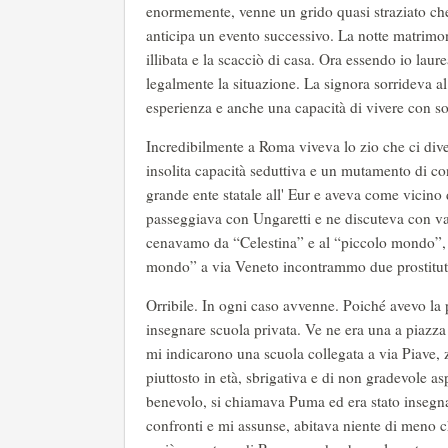
enormemente, venne un grido quasi straziato che 
anticipa un evento successivo. La notte matrimo
illibata e la scacciò di casa. Ora essendo io laur
legalmente la situazione. La signora sorrideva 
esperienza e anche una capacità di vivere con so
Incredibilmente a Roma viveva lo zio che ci div
insolita capacità seduttiva e un mutamento di co
grande ente statale all' Eur e aveva come vicino 
passeggiava con Ungaretti e ne discuteva con v
cenavamo da “Celestina” e al “piccolo mondo”, e
mondo” a via Veneto incontrammo due prostitute
Orribile. In ogni caso avvenne. Poiché avevo la p
insegnare scuola privata. Ve ne era una a piazza
mi indicarono una scuola collegata a via Piave, 
piuttosto in età, sbrigativa e di non gradevole a
benevolo, si chiamava Puma ed era stato insegn
confronti e mi assunse, abitava niente di meno c