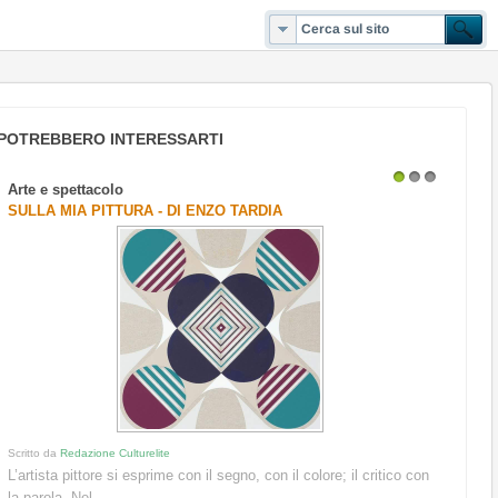
POTREBBERO INTERESSARTI
Arte e spettacolo
1
2
3
SULLA MIA PITTURA - DI ENZO TARDIA
Scritto da
Redazione Culturelite
L’artista pittore si esprime con il segno, con il colore; il critico con
la parola. Nel...