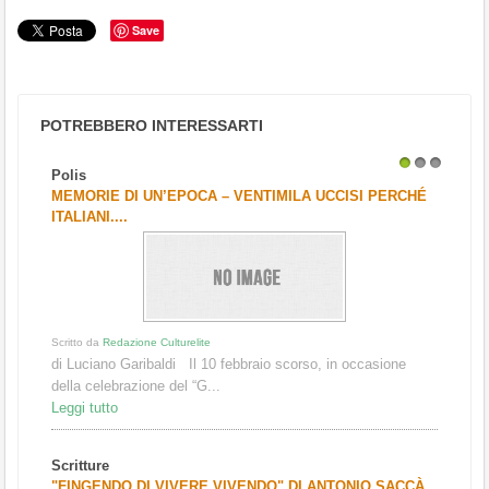
Save
POTREBBERO INTERESSARTI
Polis
1
2
3
MEMORIE DI UN’EPOCA – VENTIMILA UCCISI PERCHÉ
ITALIANI....
Scritto da
Redazione Culturelite
di Luciano Garibaldi Il 10 febbraio scorso, in occasione
della celebrazione del “G...
Leggi tutto
Scritture
"FINGENDO DI VIVERE VIVENDO" DI ANTONIO SACCÀ