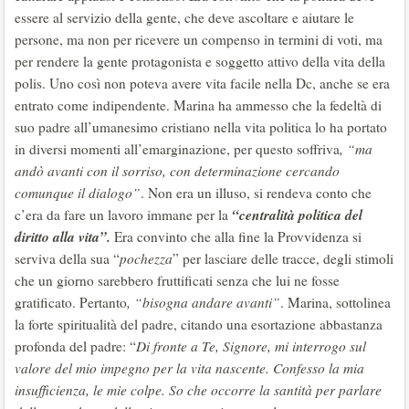
essere al servizio della gente, che deve ascoltare e aiutare le
persone, ma non per ricevere un compenso in termini di voti, ma
per rendere la gente protagonista e soggetto attivo della vita della
polis. Uno così non poteva avere vita facile nella Dc, anche se era
entrato come indipendente. Marina ha ammesso che la fedeltà di
suo padre all’umanesimo cristiano nella vita politica lo ha portato
in diversi momenti all’emarginazione, per questo soffriva
, “ma
andò avanti con il sorriso, con determinazione cercando
comunque il dialogo”
. Non era un illuso, si rendeva conto che
“centralità politica del
c’era da fare un lavoro immane per la
diritto alla vita”.
Era convinto che alla fine la Provvidenza si
serviva della sua “
pochezza
” per lasciare delle tracce, degli stimoli
che un giorno sarebbero fruttificati senza che lui ne fosse
gratificato. Pertanto
, “bisogna andare avanti”
. Marina, sottolinea
la forte spiritualità del padre, citando una esortazione abbastanza
profonda del padre: “
Di fronte a Te, Signore, mi interrogo sul
valore del mio impegno per la vita nascente. Confesso la mia
insufficienza, le mie colpe. So che occorre la santità per parlare