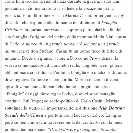
come ha trascorso la sua infanzia durante la guerra, i suoi anni
giovanili, in cui maturarono la sa fede e la vocazione per la
giustizia. E’ un libro intervista a Marina Casini, primogenita, figlia
di Carlo, che risponde alle domande del direttore di
Famiglia
Cristiana
. In questa intervista si scoprono particolari inediti della
sua famiglia d’origine, del padre, della mamma Maria Nitti, sposa
di Carlo.
A fianco di un grande uomo, c’è sempre una grande
donna
, scrive don Stefano. Casini fu un uomo ricco di fede e di
umanità. Diede un grande valore a Dio come Provvidenza, la
viveva come qualcosa di concreto, reale, tangibile, a cui potersi
abbandonare con fiducia. Per lui la famiglia era qualcosa di sacro,
dove regnava l’amore e la concordia. Marina racconta diversi
episodi veramente edificanti che fanno a pugni con certe
“famiglie” di oggi, dove regna l’odio, dove ci sono battaglie
continue. Sull’impegno socio-politico di Carlo Casini, Marina
della Dottrina
sottolinea lo studio e l’importanza della diffusione
Sociale della Chiesa
e per formare il laicato cattolico. La figlia
però sul tema non fa intravedere nulla del contrasto con la linea
politica democristiana. “
IL mio dovere principale è lo studio
”