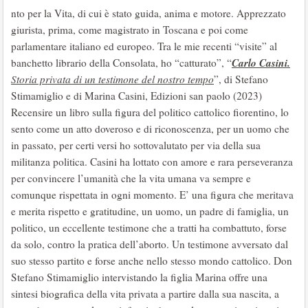
nto per la Vita, di cui è stato guida, anima e motore. Apprezzato
giurista, prima, come magistrato in Toscana e poi come
parlamentare italiano ed europeo. Tra le mie recenti “visite” al
Carlo Casini.
banchetto librario della Consolata, ho “catturato”, “
Storia privata di un testimone del nostro tempo
”, di Stefano
Stimamiglio e di Marina Casini, Edizioni san paolo (2023)
Recensire un libro sulla figura del politico cattolico fiorentino, lo
sento come un atto doveroso e di riconoscenza, per un uomo che
in passato, per certi versi ho sottovalutato per via della sua
militanza politica. Casini ha lottato con amore e rara perseveranza
per convincere l’umanità che la vita umana va sempre e
comunque rispettata in ogni momento. E’ una figura che meritava
e merita rispetto e gratitudine, un uomo, un padre di famiglia, un
politico, un eccellente testimone che a tratti ha combattuto, forse
da solo, contro la pratica dell’aborto. Un testimone avversato dal
suo stesso partito e forse anche nello stesso mondo cattolico. Don
Stefano Stimamiglio intervistando la figlia Marina offre una
sintesi biografica della vita privata a partire dalla sua nascita, a