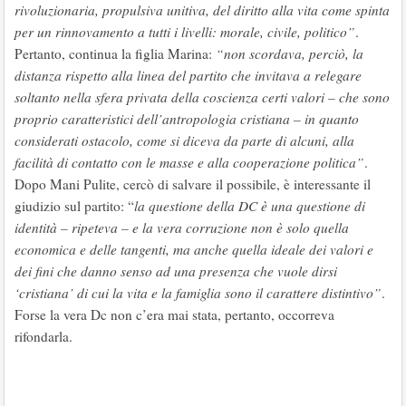
rivoluzionaria, propulsiva unitiva, del diritto alla vita come spinta
per un rinnovamento a tutti i livelli: morale, civile, politico”
.
Pertanto, continua la figlia Marina:
“non scordava, perciò, la
distanza rispetto alla linea del partito che invitava a relegare
soltanto nella sfera privata della coscienza certi valori – che sono
proprio caratteristici dell’antropologia cristiana – in quanto
considerati ostacolo, come si diceva da parte di alcuni, alla
facilità di contatto con le masse e alla cooperazione politica”
.
Dopo Mani Pulite, cercò di salvare il possibile, è interessante il
giudizio sul partito: “
la questione della DC è una questione di
identità – ripeteva – e la vera corruzione non è solo quella
economica e delle tangenti, ma anche quella ideale dei valori e
dei fini che danno senso ad una presenza che vuole dirsi
‘cristiana’ di cui la vita e la famiglia sono il carattere distintivo”
.
Forse la vera Dc non c’era mai stata, pertanto, occorreva
rifondarla.