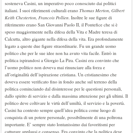
sosteneva Casini, un imperativo poco conosciuto dai politici
italiani. I suoi riferimenti culturali erano
Thomas Merton, Gilbert
Keith Chesterton, Francois Pollien
. Inoltre le sue figure di
riferimento erano San Giovanni Paolo II, il Pontefice che si è
speso maggiormente nella difesa della Vita e Madre teresa di
Calcutta, altro gigante nella difesa della vita. Era profondamente
legato a queste due figure straordinarie. Fu un grande uomo
politico che per le sue idee non ha avuto vita facile. Entrò in
politica ispirandosi a Giorgio La Pira. Casini era convinto che
l’uomo politico non doveva mai rinunciare alla forza e
all’originalità dell’ispirazione cristiana. Un cristianesimo che
doveva essere verificato fino in fondo anche sul terreno della
politica cominciando dal disinteresse per le questioni personali,
dallo spirito di servizio e dalla massima attenzione per gli ultimi. Il
politico deve coltivare le virtù dell’umiltà, il servizio e la povertà.
Casini ha contesto sempre quell’idea politica come luogo di
conquista di un potere personale, possibilmente di una poltrona
importante. E’ sempre stato lontanissimo dai favoritismi per
catturare applausi e consenso. Era convinto che la politica deve