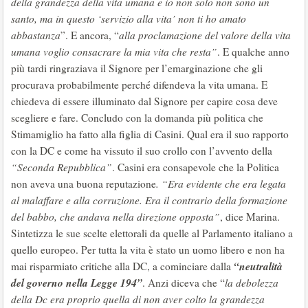
della grandezza della vita umana e io non solo non sono un
santo, ma in questo ‘servizio alla vita’ non ti ho amato
abbastanza
”. E ancora, “
alla proclamazione del valore della vita
umana voglio consacrare la mia vita che resta”
. E qualche anno
più tardi ringraziava il Signore per l’emarginazione che gli
procurava probabilmente perché difendeva la vita umana. E
chiedeva di essere illuminato dal Signore per capire cosa deve
scegliere e fare. Concludo con la domanda più politica che
Stimamiglio ha fatto alla figlia di Casini. Qual era il suo rapporto
con la DC e come ha vissuto il suo crollo con l’avvento della
“Seconda Repubblica”
. Casini era consapevole che la Politica
non aveva una buona reputazione
. “Era evidente che era legata
al malaffare e alla corruzione. Era il contrario della formazione
del babbo, che andava nella direzione opposta”
, dice Marina.
Sintetizza le sue scelte elettorali da quelle al Parlamento italiano a
quello europeo. Per tutta la vita è stato un uomo libero e non ha
“neutralità
mai risparmiato critiche alla DC, a cominciare dalla
del governo nella Legge 194”
. Anzi diceva che “
la debolezza
della Dc era proprio quella di non aver colto la grandezza