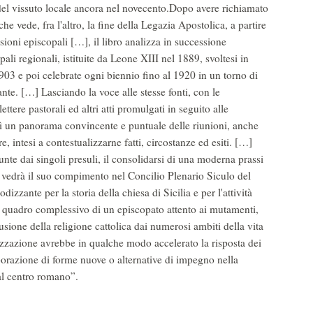
 del vissuto locale ancora nel novecento.Dopo avere richiamato
he vede, fra l'altro, la fine della Legazia Apostolica, a partire
isioni episcopali […], il libro analizza in successione
li regionali, istituite da Leone XIII nel 1889, svoltesi in
903 e poi celebrate ogni biennio fino al 1920 in un torno di
vante. […] Lasciando la voce alle stesse fonti, con le
ettere pastorali ed altri atti promulgati in seguito alle
osì un panorama convincente e puntuale delle riunioni, anche
re, intesi a contestualizzarne fatti, circostanze ed esiti. […]
sunte dai singoli presuli, il consolidarsi di una moderna prassi
he vedrà il suo compimento nel Concilio Plenario Siculo del
zante per la storia della chiesa di Sicilia e per l'attività
n quadro complessivo di un episcopato attento ai mutamenti,
usione della religione cattolica dai numerosi ambiti della vita
rizzazione avrebbe in qualche modo accelerato la risposta dei
aborazione di forme nuove o alternative di impegno nella
dal centro romano”.