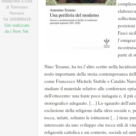
Redazione a cura
complesso
di Tommaso
elaborava
Romano
sollecita
Tel 3493896419
posizioni
Sito realizzato
da I.Rom.Tek
Fasci sici
l’emigraz
ricostrui
parte di st
Nino Teramo, ha tra l’altro scritto nella lucidis
nodo importante della storia contemporanea della 
come Francesco Michele Stabile e Cataldo Naro a
studiare il materiale relativo alle conferenze epis
dell'ottocento: una fonte poco indagata e, il pi
storiografico adeguato. […] Lo sguardo dell'aut
esclusione della religione dalla sfera sociale e
tocca, infatti, soltanto le istituzioni […] tiene 
interessato da uno sviluppo che tocca stili di vit
religiosità cattolica e un contesto, sociale ed an