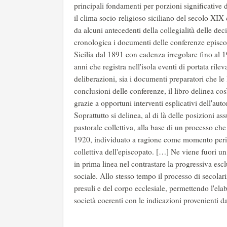
principali fondamenti per porzioni significative
il clima socio-religioso siciliano del secolo XIX c
da alcuni antecedenti della collegialità delle dec
cronologica i documenti delle conferenze episcopa
Sicilia dal 1891 con cadenza irregolare fino al 1
anni che registra nell'isola eventi di portata rile
deliberazioni, sia i documenti preparatori che le l
conclusioni delle conferenze, il libro delinea c
grazie a opportuni interventi esplicativi dell'auto
Soprattutto si delinea, al di là delle posizioni as
pastorale collettiva, alla base di un processo c
1920, individuato a ragione come momento periodiz
collettiva dell'episcopato. […] Ne viene fuori u
in prima linea nel contrastare la progressiva escl
sociale. Allo stesso tempo il processo di secola
presuli e del corpo ecclesiale, permettendo l'el
società coerenti con le indicazioni provenienti 