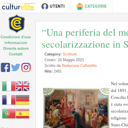
UTENTI
CATEGORIE
“Una periferia del m
Condizioni d'uso
secolarizzazione in S
Informazioni
Diventa autore
Contatti
Category:
Scritture
Creato: 24 Maggio 2021
Scritto da
Redazione Culturelite
Hits:
2481
Nel volum
dal 1891, 
Concilio P
è stata os
secolariz
religione 
Stato-Chi