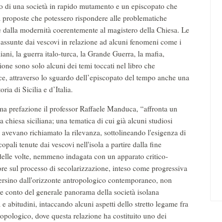
 di una società in rapido mutamento e un episcopato che
 proposte che potessero rispondere alle problematiche
te dalla modernità coerentemente al magistero della Chiesa. Le
 assunte dai vescovi in relazione ad alcuni fenomeni come i
liani, la guerra italo-turca, la Grande Guerra, la mafia,
ione sono solo alcuni dei temi toccati nel libro che
sce, attraverso lo sguardo dell’episcopato del tempo anche una
oria di Sicilia e d’Italia.
sima prefazione il professor Raffaele Manduca, “affronta un
chiesa siciliana; una tematica di cui già alcuni studiosi
vevano richiamato la rilevanza, sottolineando l'esigenza di
copali tenute dai vescovi nell'isola a partire dalla fine
ù delle volte, nemmeno indagata con un apparato critico-
ore sul processo di secolarizzazione, inteso come progressiva
, persino dall'orizzonte antropologico contemporaneo, non
pure conto del generale panorama della società isolana
a e abitudini, intaccando alcuni aspetti dello stretto legame fra
tropologico, dove questa relazione ha costituito uno dei