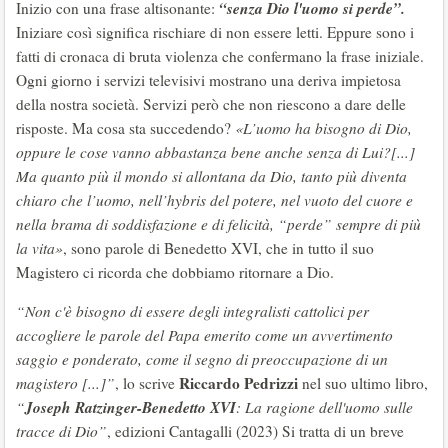
“senza Dio l'uomo si perde”.
Inizio con una frase altisonante:
Iniziare così significa rischiare di non essere letti. Eppure sono i
fatti di cronaca di bruta violenza che confermano la frase iniziale.
Ogni giorno i servizi televisivi mostrano una deriva impietosa
della nostra società. Servizi però che non riescono a dare delle
risposte. Ma cosa sta succedendo?
«L’uomo ha bisogno di Dio,
oppure le cose vanno abbastanza bene anche senza di Lui?[...]
Ma quanto più il mondo si allontana da Dio, tanto più diventa
chiaro che l’uomo, nell’hybris del potere, nel vuoto del cuore e
nella brama di soddisfazione e di felicità, “perde” sempre di più
la vita»
, sono parole di Benedetto XVI, che in tutto il suo
Magistero ci ricorda che dobbiamo ritornare a Dio.
“Non c'è bisogno di essere degli integralisti cattolici per
accogliere le parole del Papa emerito come un avvertimento
saggio e ponderato, come il segno di preoccupazione di un
Riccardo Pedrizzi
magistero [...]”
, lo scrive
nel suo ultimo libro,
Joseph Ratzinger-Benedetto XVI
“
: La ragione dell'uomo sulle
tracce di Dio”
, edizioni Cantagalli (2023) Si tratta di un breve