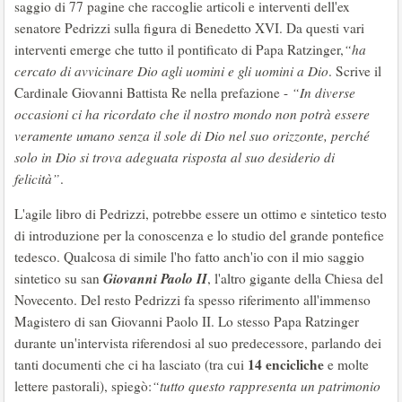
saggio di 77 pagine che raccoglie articoli e interventi dell'ex
senatore Pedrizzi sulla figura di Benedetto XVI. Da questi vari
interventi emerge che tutto il pontificato di Papa Ratzinger,
“ha
cercato di avvicinare Dio agli uomini e gli uomini a Dio
. Scrive il
Cardinale Giovanni Battista Re nella prefazione -
“In diverse
occasioni ci ha ricordato che il nostro mondo non potrà essere
veramente umano senza il sole di Dio nel suo orizzonte, perché
solo in Dio si trova adeguata risposta al suo desiderio di
felicità”
.
L'agile libro di Pedrizzi, potrebbe essere un ottimo e sintetico testo
di introduzione per la conoscenza e lo studio del grande pontefice
tedesco. Qualcosa di simile l'ho fatto anch'io con il mio saggio
Giovanni Paolo II
sintetico su san
, l'altro gigante della Chiesa del
Novecento. Del resto Pedrizzi fa spesso riferimento all'immenso
Magistero di san Giovanni Paolo II. Lo stesso Papa Ratzinger
durante un'intervista riferendosi al suo predecessore, parlando dei
14 encicliche
tanti documenti che ci ha lasciato (tra cui
e molte
lettere pastorali), spiegò:
“tutto questo rappresenta un patrimonio