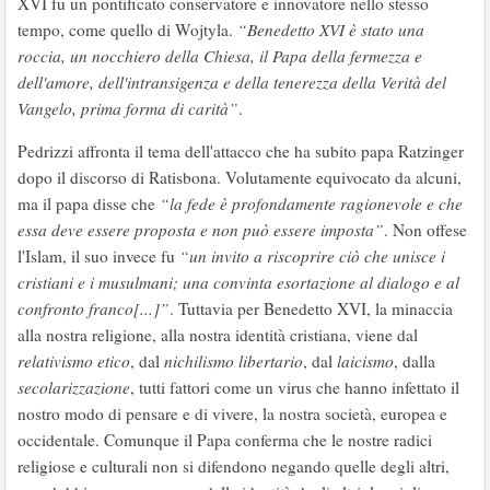
XVI fu un pontificato conservatore e innovatore nello stesso
tempo, come quello di Wojtyla.
“Benedetto XVI è stato una
roccia, un nocchiero della Chiesa, il Papa della fermezza e
dell'amore, dell'intransigenza e della tenerezza della Verità del
Vangelo, prima forma di carità”
.
Pedrizzi affronta il tema dell'attacco che ha subito papa Ratzinger
dopo il discorso di Ratisbona. Volutamente equivocato da alcuni,
ma il papa disse che
“la fede è profondamente ragionevole e che
essa deve essere proposta e non può essere imposta”
. Non offese
l'Islam, il suo invece fu
“un invito a riscoprire ciò che unisce i
cristiani e i musulmani; una convinta esortazione al dialogo e al
confronto franco[...]”
. Tuttavia per Benedetto XVI, la minaccia
alla nostra religione, alla nostra identità cristiana, viene dal
relativismo etico
, dal
nichilismo libertario
, dal
laicismo
, dalla
secolarizzazione
, tutti fattori come un virus che hanno infettato il
nostro modo di pensare e di vivere, la nostra società, europea e
occidentale. Comunque il Papa conferma che le nostre radici
religiose e culturali non si difendono negando quelle degli altri,