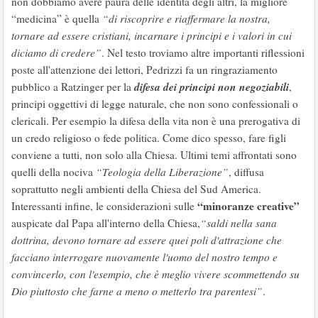
non dobbiamo avere paura delle identità degli altri, la migliore
“medicina” è quella
“di riscoprire e riaffermare la nostra,
tornare ad essere cristiani, incarnare i principi e i valori in cui
diciamo di credere”
. Nel testo troviamo altre importanti riflessioni
poste all'attenzione dei lettori, Pedrizzi fa un ringraziamento
difesa dei principi non negoziabili
pubblico a Ratzinger per la
,
principi oggettivi di legge naturale, che non sono confessionali o
clericali. Per esempio la difesa della vita non è una prerogativa di
un credo religioso o fede politica. Come dico spesso, fare figli
conviene a tutti, non solo alla Chiesa. Ultimi temi affrontati sono
quelli della nociva
“Teologia della Liberazione”
, diffusa
soprattutto negli ambienti della Chiesa del Sud America.
“minoranze creative”
Interessanti infine, le considerazioni sulle
auspicate dal Papa all'interno della Chiesa,
“saldi nella sana
dottrina, devono tornare ad essere quei poli d'attrazione che
facciano interrogare nuovamente l'uomo del nostro tempo e
convincerlo, con l'esempio, che è meglio vivere scommettendo su
Dio piuttosto che farne a meno o metterlo tra parentesi”
.