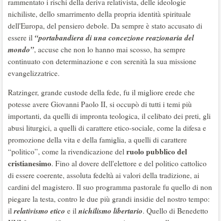
rammentato i rischi della deriva relativista, delle ideologie
nichiliste, dello smarrimento della propria identità spirituale
dell'Europa, del pensiero debole. Da sempre è stato accusato di
“portabandiera di una concezione reazionaria del
essere il
mondo”
, accuse che non lo hanno mai scosso, ha sempre
continuato con determinazione e con serenità la sua missione
evangelizzatrice.
Ratzinger, grande custode della fede, fu il migliore erede che
potesse avere Giovanni Paolo II, si occupò di tutti i temi più
importanti, da quelli di impronta teologica, il celibato dei preti, gli
abusi liturgici, a quelli di carattere etico-sociale, come la difesa e
promozione della vita e della famiglia, a quelli di carattere
ruolo pubblico del
“politico”, come la rivendicazione del
cristianesimo
. Fino al dovere dell'elettore e del politico cattolico
di essere coerente, assoluta fedeltà ai valori della tradizione, ai
cardini del magistero. Il suo programma pastorale fu quello di non
piegare la testa, contro le due più grandi insidie del nostro tempo:
relativismo etico
nichilismo libertario
il
e il
. Quello di Benedetto