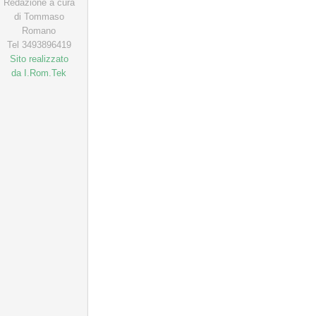
Redazione a cura
di Tommaso
Romano
Tel 3493896419
Sito realizzato
da I.Rom.Tek