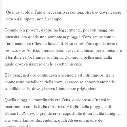
Quanto vuole il Fato è necessario si compia;
Acrìsio
dovrà essere
ucciso dal nipote; non è scampo.
Cominciò a piovere, dapprima leggermente, poi con maggiore
intensità: era quella una portentosa pioggia d’oro, tenue sottile;
l’aria mandava riflessi e luccichii. Essa coprì d’oro quella torre di
bronzo, ove Acrìsio, preoccupato, aveva rinchiuso, per allontanare
il terribile
Fato
, l’unica sua figlia,
Dànae
, la bellissima, dalla
quale doveva nascere chi lo avrebbe ucciso.
E la pioggia d’oro continuava a scendere ed infiltrandosi tra le
connessure metalliche della torre, si raccolse abbondante nella
squallida cella, dove giaceva l’innocente prigioniera.
Quella pioggia straordinaria era Zeus, desideroso d’unirsi in
matrimonio con la figlia d’Acrìsio. E figlio della pioggia e di
Dànae fu
Pèrseo
, il grande eroe, capostipite di un’inclita famiglia,
che vanta famosi discendenti, quali
Alcmena
, madre del
grande
Èracle
.