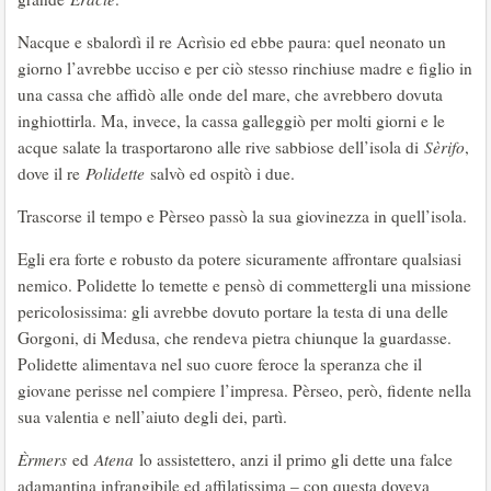
Nacque e sbalordì il re Acrìsio ed ebbe paura: quel neonato un
giorno l’avrebbe ucciso e per ciò stesso rinchiuse madre e figlio in
una cassa che affidò alle onde del mare, che avrebbero dovuta
inghiottirla. Ma, invece, la cassa galleggiò per molti giorni e le
acque salate la trasportarono alle rive sabbiose dell’isola di
Sèrifo
,
dove il re
Polidette
salvò ed ospitò i due.
Trascorse il tempo e Pèrseo passò la sua giovinezza in quell’isola.
Egli era forte e robusto da potere sicuramente affrontare qualsiasi
nemico. Polidette lo temette e pensò di commettergli una missione
pericolosissima: gli avrebbe dovuto portare la testa di una delle
Gorgoni, di Medusa, che rendeva pietra chiunque la guardasse.
Polidette alimentava nel suo cuore feroce la speranza che il
giovane perisse nel compiere l’impresa. Pèrseo, però, fidente nella
sua valentia e nell’aiuto degli dei, partì.
Èrmers
ed
Atena
lo assistettero, anzi il primo gli dette una falce
adamantina infrangibile ed affilatissima – con questa doveva