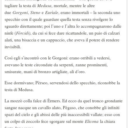
tagliare la testa di
Medusa
, mortale, mentre le altre
due
Gorgoni
,
Steno
e
Eurìale
, erano immortali – la seconda uno
specchio con il quale guardare quella testa senza rivolgere lo
sguardo direttamente; poi l’uno e l’altra lo accompagnarono dalle
ninfe (
Fòrcidi)
, da cui si fece dare ricattandole, un paio di calzari
alati, una bisaccia e un cappuccio, che aveva il potere di rendere
invisibili.
Così egli s’incontrò con le Gorgoni: erano orribili a vedersi,
avevano le teste circondate da serpenti, zanne prominenti,
smisurate, mani di bronzo artigliate, ali d’oro.
Esse dormivano; Pèrseo, servendosi dello specchio, riconobbe la
testa di Medusa.
La mozzò colla falce di Èrmers. Ed ecco da quel tronco grondante
sangue nacque un cavallo alato, Pègaso, che conobbe gli infiniti
spazi del cielo e gli abissi delle più inaccessibili vallate; esso con
un colpo di zoccolo fece sgorgare sul monte
Elicona
la chiara