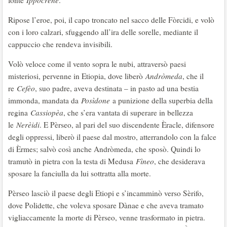
fonte
Ippocrene
.
Ripose l’eroe, poi, il capo troncato nel sacco delle Fòrcidi, e volò
con i loro calzari, sfuggendo all’ira delle sorelle, mediante il
cappuccio che rendeva invisibili.
Volò veloce come il vento sopra le nubi, attraversò paesi
misteriosi, pervenne in Etiopia, dove liberò
Andròmeda
, che il
re
Cefèo
, suo padre, aveva destinata – in pasto ad una bestia
immonda, mandata da
Posìdone
a punizione della superbia della
regina
Cassiopèa
, che s’era vantata di superare in bellezza
le
Nerèidi
. E Pèrseo, al pari del suo discendente Èracle, difensore
degli oppressi, liberò il paese dal mostro, atterrandolo con la falce
di Èrmes; salvò così anche Andròmeda, che sposò. Quindi lo
tramutò in pietra con la testa di Medusa
Fìneo
, che desiderava
sposare la fanciulla da lui sottratta alla morte.
Pèrseo lasciò il paese degli Etiopi e s’incamminò verso Sèrifo,
dove Polidette, che voleva sposare Dànae e che aveva tramato
vigliaccamente la morte di Pèrseo, venne trasformato in pietra.