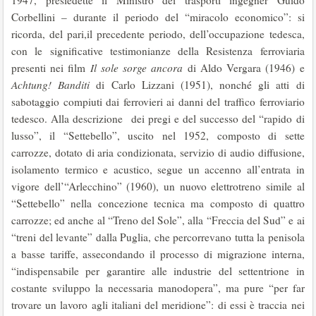
1947, presiedette il Ministro dei trasporti ingegner Guido
Corbellini – durante il periodo del “miracolo economico”: si
ricorda, del pari,il precedente periodo, dell’occupazione tedesca,
con le significative testimonianze della Resistenza ferroviaria
presenti nei film
Il sole sorge ancora
di Aldo Vergara (1946) e
Achtung! Banditi
di Carlo Lizzani (1951), nonché gli atti di
sabotaggio compiuti dai ferrovieri ai danni del traffico ferroviario
tedesco. Alla descrizione dei pregi e del successo del “rapido di
lusso”, il “Settebello”, uscito nel 1952, composto di sette
carrozze, dotato di aria condizionata, servizio di audio diffusione,
isolamento termico e acustico, segue un accenno all’entrata in
vigore dell’“Arlecchino” (1960), un nuovo elettrotreno simile al
“Settebello” nella concezione tecnica ma composto di quattro
carrozze; ed anche al “Treno del Sole”, alla “Freccia del Sud” e ai
“treni del levante” dalla Puglia, che percorrevano tutta la penisola
a basse tariffe, assecondando il processo di migrazione interna,
“indispensabile per garantire alle industrie del settentrione in
costante sviluppo la necessaria manodopera”, ma pure “per far
trovare un lavoro agli italiani del meridione”: di essi è traccia nei