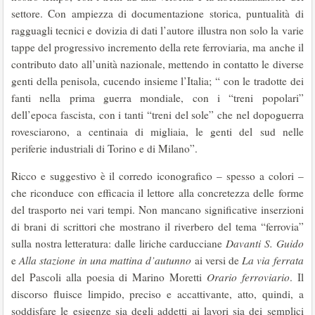
settore. Con ampiezza di documentazione storica, puntualità di
ragguagli tecnici e dovizia di dati l’autore illustra non solo la varie
tappe del progressivo incremento della rete ferroviaria, ma anche il
contributo dato all’unità nazionale, mettendo in contatto le diverse
genti della penisola, cucendo insieme l’Italia; “ con le tradotte dei
fanti nella prima guerra mondiale, con i “treni popolari”
dell’epoca fascista, con i tanti “treni del sole” che nel dopoguerra
rovesciarono, a centinaia di migliaia, le genti del sud nelle
periferie industriali di Torino e di Milano”.
Ricco e suggestivo è il corredo iconografico – spesso a colori –
che riconduce con efficacia il lettore alla concretezza delle forme
del trasporto nei vari tempi. Non mancano significative inserzioni
di brani di scrittori che mostrano il riverbero del tema “ferrovia”
sulla nostra letteratura: dalle liriche carducciane
Davanti S. Guido
e
Alla stazione in una mattina d’autunno
ai versi de
La via ferrata
del Pascoli alla poesia di Marino Moretti
Orario ferroviario
. Il
discorso fluisce limpido, preciso e accattivante, atto, quindi, a
soddisfare le esigenze sia degli addetti ai lavori sia dei semplici