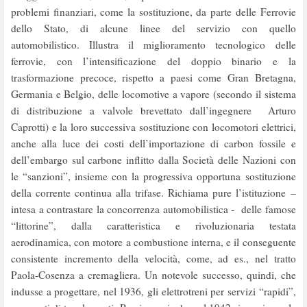
problemi finanziari, come la sostituzione, da parte delle Ferrovie
dello Stato, di alcune linee del servizio con quello
automobilistico. Illustra il miglioramento tecnologico delle
ferrovie, con l’intensificazione del doppio binario e la
trasformazione precoce, rispetto a paesi come Gran Bretagna,
Germania e Belgio, delle locomotive a vapore (secondo il sistema
di distribuzione a valvole brevettato dall’ingegnere Arturo
Caprotti) e la loro successiva sostituzione con locomotori elettrici,
anche alla luce dei costi dell’importazione di carbon fossile e
dell’embargo sul carbone inflitto dalla Società delle Nazioni con
le “sanzioni”, insieme con la progressiva opportuna sostituzione
della corrente continua alla trifase. Richiama pure l’istituzione –
intesa a contrastare la concorrenza automobilistica - delle famose
“littorine”, dalla caratteristica e rivoluzionaria testata
aerodinamica, con motore a combustione interna, e il conseguente
consistente incremento della velocità, come, ad es., nel tratto
Paola-Cosenza a cremagliera. Un notevole successo, quindi, che
indusse a progettare, nel 1936, gli elettrotreni per servizi “rapidi”,