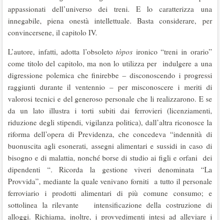
appassionati dell’universo dei treni. E lo caratterizza una
innegabile, piena onestà intellettuale. Basta considerare, per
convincersene, il capitolo IV.
L’autore, infatti, adotta l’obsoleto
tòpos
ironico “treni in orario”
come titolo del capitolo, ma non lo utilizza per indulgere a una
digressione polemica che finirebbe – disconoscendo i progressi
raggiunti durante il ventennio – per misconoscere i meriti di
valorosi tecnici e del generoso personale che li realizzarono. E se
da un lato illustra i torti subiti dai ferrovieri (licenziamenti,
riduzione degli stipendi, vigilanza politica), dall’altra riconosce la
riforma dell’opera di Previdenza, che concedeva “indennità di
buonuscita agli esonerati, assegni alimentari e sussidi in caso di
bisogno e di malattia, nonché borse di studio ai figli e orfani dei
dipendenti “. Ricorda la gestione viveri denominata “La
Provvida”, mediante la quale venivano forniti a tutto il personale
ferroviario i prodotti alimentari di più comune consumo; e
sottolinea la rilevante intensificazione della costruzione di
alloggi. Richiama, inoltre, i provvedimenti intesi ad alleviare i