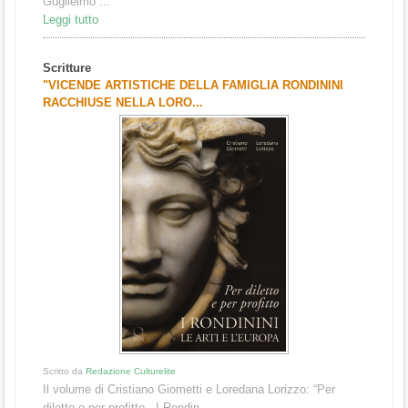
Guglielmo ...
Leggi tutto
Scritture
"VICENDE ARTISTICHE DELLA FAMIGLIA RONDININI
RACCHIUSE NELLA LORO...
Scritto da
Redazione Culturelite
Il volume di Cristiano Giometti e Loredana Lorizzo: “Per
diletto e per profitto. I Rondin...