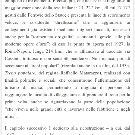
composti di tre elementi. Precisa, poi, che nel 1942 si raggiunse la
maggior estensione della rete italiana: 23. 227 km., di cui 17.177
gestiti dalle Ferrovie dello Stato; e presenta le linee di scorrimento
veloce, le cosiddette “direttissime” che si aggiunsero ai
collegamenti già esistenti mediante migliori tracciati, necessari
anche per la “tormentata orografia”, e ottenuti “grazie alle più
moderne opere d’arte”; di esse la prima fu aperta nel 1927, la
Roma-Napoli, lunga 214 km., che si affiancava al tracciato via
Cassino, tortuoso e con sensibili pendenze. Non manca, poi, di
accennare ai “treni popolari” (ricordati anche in un film, del 1933,
Treno
popolare,
del regista Raffaello Matarazzo), realizzati con
finalità politiche e sociali, che consentirono l’affermazione del
turismo di massa, permettendo a migliaia di persone di
raggiungere le località di villeggiatura e di prendere il treno per la
prima volta, anche se riguardavano la parte della popolazione
“che viveva nelle grandi città e lavorava nelle fabbriche e negli
uffici”.
Il capitolo successivo è dedicato alla ricostruzione – a cui, dal