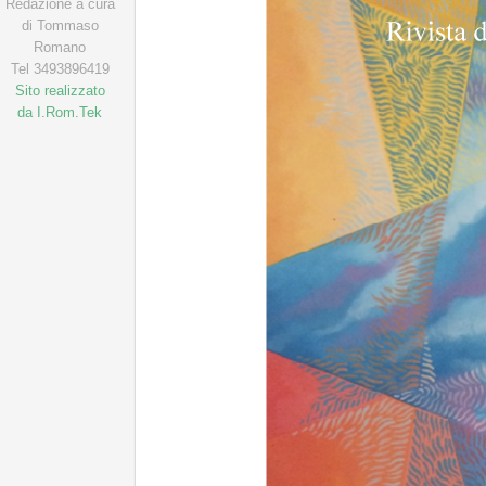
Redazione a cura
di Tommaso
Romano
Tel 3493896419
Sito realizzato
da I.Rom.Tek