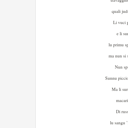
travagghi
quali jud
Li vuci p
e li su
lu primu s
ma nun si 
Nun spa
Sunnu piccio
Ma li su
macari 
Di russ
lu sangu ’n