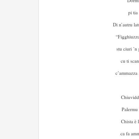
Dormi
pi ti
Di n’autru la
“Figghiuzzu
stu ciuri ’n
cu ti sca
c’ammazza a
Chiuvidd
Palermu c
Chista è l
ca fa amma