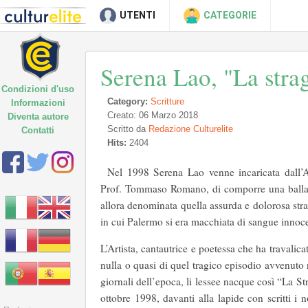
UTENTI
CATEGORIE
Serena Lao, "La strag
Condizioni d'uso
Category:
Scritture
Informazioni
Creato: 06 Marzo 2018
Diventa autore
Scritto da
Redazione Culturelite
Contatti
Hits:
2404
Nel 1998 Serena Lao venne incaricata dall’A
Prof. Tommaso Romano, di comporre una ballata 
allora denominata quella assurda e dolorosa stra
in cui Palermo si era macchiata di sangue innoc
L’Artista, cantautrice e poetessa che ha travalic
nulla o quasi di quel tragico episodio avvenuto
giornali dell’epoca, li lessee nacque così “La St
ottobre 1998, davanti alla lapide con scritti i 