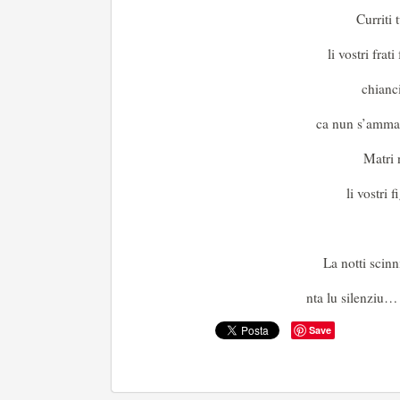
Curriti 
li vostri fra
chianci
ca nun s’amma
Matri n
li vostri 
La notti scinn
nta lu silenziu… 
Save