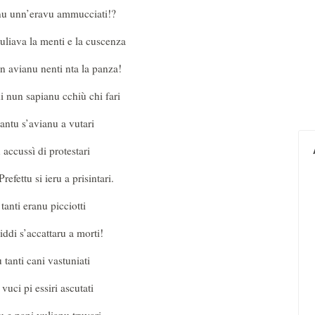
rnu unn’eravu ammucciati!?
tuliava la menti e la cuscenza
un avianu nenti nta la panza!
i nun sapianu cchiù chi fari
santu s’avianu a vutari
 accussì di protestari
refettu si ieru a prisintari.
tanti eranu picciotti
iddi s’accattaru a morti!
 tanti cani vastuniati
 vuci pi essiri ascutati