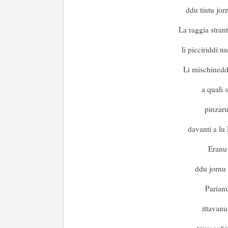
ddu tintu jo
La raggia stran
li picciriddi n
Li mischinedd
a quali 
pinzaru
davanti a lu P
Eranu 
ddu jornu 
Parianu
ittavanu