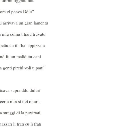
 dormi figghiu miu
a ora ci penza Ddiu”
tu arrivava un gran lamentu
 miu comu t’haiu truvatu
 pettu cu ti l’ha’ appizzatu
nnò fu un malidittu cani
 genti pirchì voli u pani”
icava supra ddu duluri
ertu nun si fici onuri.
a straggi di la puvirtati
zzari li frati cu li frati