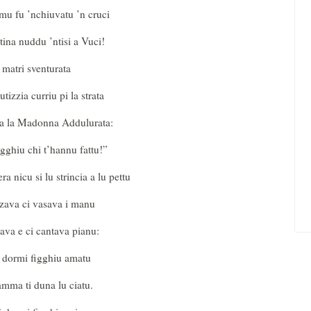
omu fu ’nchiuvatu ’n cruci
ina nuddu ’ntisi a Vuci!
matri sventurata
utizzia curriu pi la strata
aria la Madonna Addulurata:
igghiu chi t’hannu fattu!”
 nicu si lu strincia a lu pettu
zzava ci vasava i manu
cava e ci cantava pianu:
dormi figghiu amatu
mma ti duna lu ciatu.