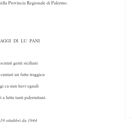
della Provincia Regionale di Palermo.
RAGGI DI LU PANI
scutati genti siciliani
cuntari un fattu traggicu
ggi ca nun havi eguali
ri a luttu tanti palermitani.
 19 ottubbri du 1944