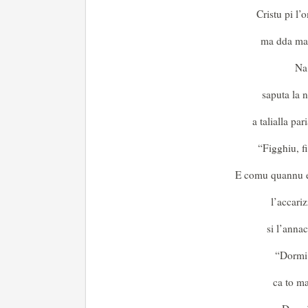
Cristu pi l’
ma dda mat
Na 
saputa la n
a talialla p
“Figghiu, f
E comu quannu era
l’accari
si l’anna
“Dormi 
ca to ma