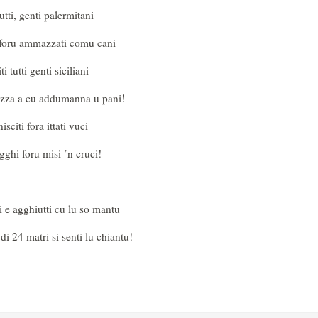
tutti, genti palermitani
ti foru ammazzati comu cani
ti tutti genti siciliani
zza a cu addumanna u pani!
isciti fora ittati vuci
figghi foru misi ’n cruci!
i e agghiutti cu lu so mantu
di 24 matri si senti lu chiantu!