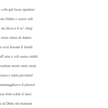
 celu già facia spuntari
ata fridda e senza suli
mi dicava li so’ chiaj
terra china di duluri.
a avia lassatu li faiddi
ll’ariu e celi senza stiddi
achiati morti strati strati
ranza e tanta puvirtati!
ammugghiava li pinzeri
era forti cchiù d’aieri
a di Ddiu siti mannati