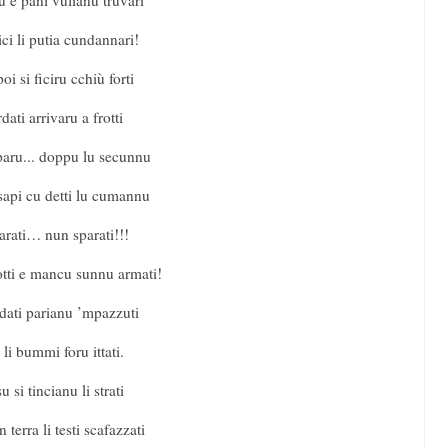
u e pani vulianu truvari
ici li putia cundannari!
oi si ficiru cchiù forti
rdati arrivaru a frotti
paru... doppu lu secunnu
sapi cu detti lu cumannu
rati… nun sparati!!!
tti e mancu sunnu armati!
rdati parianu ’mpazzuti
li bummi foru ittati.
u si tincianu li strati
 terra li testi scafazzati