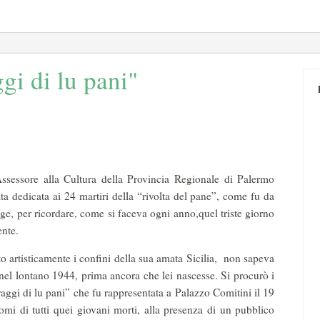
gi di lu pani"
ssessore alla Cultura della Provincia Regionale di Palermo
dedicata ai 24 martiri della “rivolta del pane”, come fu da
ge, per ricordare, come si faceva ogni anno,quel triste giorno
ente.
ato artisticamente i confini della sua amata Sicilia, non sapeva
 nel lontano 1944, prima ancora che lei nascesse. Si procurò i
raggi di lu pani” che fu rappresentata a Palazzo Comitini il 19
nomi di tutti quei giovani morti, alla presenza di un pubblico