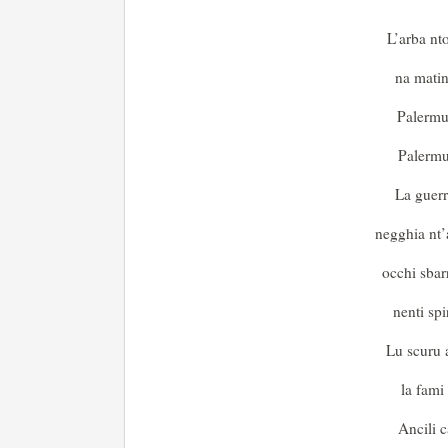
L’arba nto
na matin
Palermu 
Palermu 
La guerr
negghia nt’a
occhi sbarr
nenti spi
Lu scuru 
la fami 
Ancili c