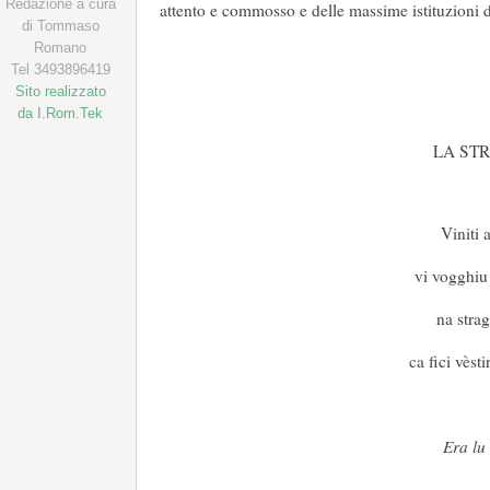
Redazione a cura
attento e commosso e delle massime istituzioni 
di Tommaso
Romano
Tel 3493896419
Sito realizzato
da I.Rom.Tek
LA ST
Viniti a
vi vogghiu 
na stra
ca fici vèsti
Era lu