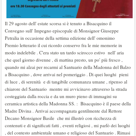
Il 29 agosto dell' estate scorsa si è tenuto a Bisacquino il
Convegno sull' Impegno episcopale di Monsignor Giuseppe
Petralia in occasione della settima edizione dell' omonimo
Premio letterario il cui ricordo conservo fra le mie memorie in
modo indelebile . C'era stato un tardo scirocco estivo nell' aria
che quel giorno divenne , di mattina presto, un po' più fresco ,
quando mi alzai per recarmi al Santuario della Madonna del Balzo
a Bisacquino , dove arrivai nel pomeriggio . Di quei luoghi pieni
di luce , di serenità e di tangibile comunanza umane , ripenso al
chiarore del Santuario mentre mi avvicinavo attraverso la strada
costeggiata dalla roccia e da un muro pieno di immagini su
ceramica artistica della Madonna SS. : Bisacquino è il paese della
Madre Divina . Arrivai accompagnata gentilmente dal Rettore
Decano Monsignor Basile che mi illustrò con ricchezza di
contenuti e di significati fatti , eventi religiosi , mi parlò dei luoghi
, del contesto ambientale umano e religioso del Santuario . Rimasi