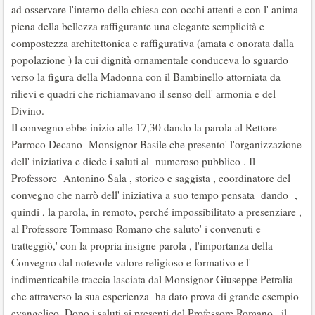
ad osservare l'interno della chiesa con occhi attenti e con l' anima
piena della bellezza raffigurante una elegante semplicità e
compostezza architettonica e raffigurativa (amata e onorata dalla
popolazione ) la cui dignità ornamentale conduceva lo sguardo
verso la figura della Madonna con il Bambinello attorniata da
rilievi e quadri che richiamavano il senso dell' armonia e del
Divino.
Il convegno ebbe inizio alle 17,30 dando la parola al Rettore
Parroco Decano Monsignor Basile che presento' l'organizzazione
dell' iniziativa e diede i saluti al numeroso pubblico . Il
Professore Antonino Sala , storico e saggista , coordinatore del
convegno che narrò dell' iniziativa a suo tempo pensata dando ,
quindi , la parola, in remoto, perché impossibilitato a presenziare ,
al Professore Tommaso Romano che saluto' i convenuti e
tratteggiò,' con la propria insigne parola , l'importanza della
Convegno dal notevole valore religioso e formativo e l'
indimenticabile traccia lasciata dal Monsignor Giuseppe Petralia
che attraverso la sua esperienza ha dato prova di grande esempio
evangelico. Dopo i saluti ai presenti del Professore Romano , il