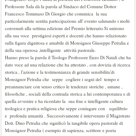
Professore Sala dà la parola al Sindaco del Comune Dottor
Francesco Tommaso Di Giorgio che comunica la sua
particolarmente sentita partecipazione all' evento salutando i molti
convenuti alla settima edizione del Premio letterario.Si unirono
alla sua voce prestigiosi esperti e docenti che hanno relazionato
sulla figura dignitosa e amabile di Monsignor Giuseppe Petralia e
della sua operosa ,intelligente attività pastorale.
Hanno preso la parola il Teologo Professore Enzo Di Natali che ha
dato voce ad una relazione che ha attestato , con dovizia di ricerca
storica , l'azione e la testimonianza di grande sensibilita'di
Monsignor Petralia che seppe cogliere i segni del tempo e
preannunciare con senso critico le tendenze storiche , umane ,
filosofiche , sociali della contrada storica a lui contemporanea e di
quella avvenire e ha ricordato la sua fine e intelligente cultura
teologica e pratica religiosa che seppe coniugare con equilibrio
e profonda umanità . Successivamente è intervenuto il Magistrato
Dott. Dino Petralia che significò la tangibile opera pastorale di
Monsignor Petralia ( esempio di sapienza, scrittore e poeta