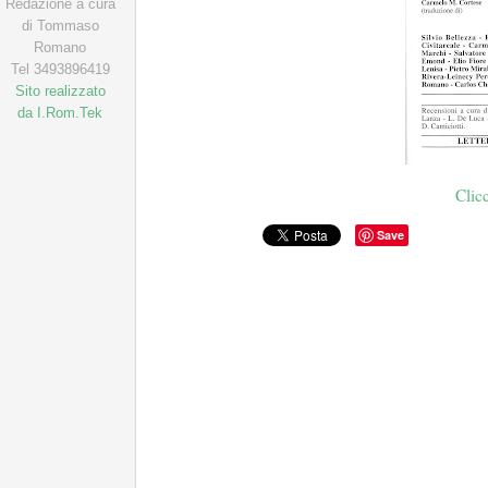
Redazione a cura
di Tommaso
Romano
Tel 3493896419
Sito realizzato
da I.Rom.Tek
Clic
Save