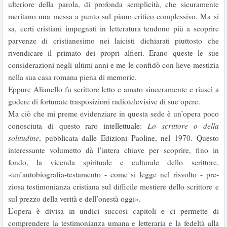
ulteriore della parola, di profonda semplicità, che sicuramente
meritano una messa a punto sul piano critico complessivo. Ma si
sa, certi cristiani impegnati in letteratura tendono più a scoprire
parvenze di cristianesimo nei laicisti di­chiarati piuttosto che
rivendicare il primato dei propri alfieri. Erano queste le sue
considerazioni negli ultimi anni e me le confidò con lieve mestizia
nella sua casa romana piena di memorie.
Eppure Alianello fu scrittore letto e amato sinceramente e riuscì a
gode­re di fortunate trasposizioni radiotelevisive di sue opere.
Ma ciò che mi preme evidenziare in questa sede è un’opera poco
cono­sciuta di questo raro intellettuale:
Lo scrittore o della
solitudine
, pubblicata dalle Edizioni Paoline, nel 1970. Questo
interessante volumetto dà l’inte­ra chiave per scoprire, fino in
fondo, la vicenda spirituale e culturale dello scrittore,
«un’autobiografia-testamento - come si legge nel risvolto - pre­
ziosa testimonianza cristiana sul difficile mestiere dello scrittore e
sul prez­zo della verità e dell’onestà oggi».
L’opera è divisa in undici succosi capitoli e ci permette di
comprendere la testimonianza umana e letteraria e la fedeltà alla