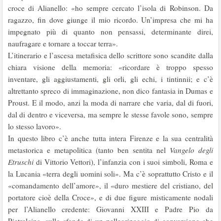
croce di Alianello: «ho sempre cercato l’isola di Robinson. Da
ragazzo, fin dove giunge il mio ricor­do. Un’impresa che mi ha
impegnato più di quanto non pensassi, determi­nante direi,
naufragare e tornare a toccar terra».
L’itinerario e l’ascesa metafisica dello scrittore sono scandite dalla
chia­ra visione della memoria: «ricordare è troppo spesso
inventare, gli aggiusta­menti, gli orli, gli echi, i tintinnii; e c’è
altrettanto spreco di immaginazione, non dico fantasia in Dumas e
Proust. E il modo, anzi la moda di narrare che varia, dal di fuori,
dal di dentro e viceversa, ma sempre le stesse favole sono, sempre
lo stesso lavoro».
In questo libro c’è anche tutta intera Firenze e la sua centralità
metasto­rica e metapolitica (tanto ben sentita nel
Vangelo degli
Etruschi
di Vittorio Vettori), l’infanzia con i suoi simboli, Roma e
la Lucania «terra degli uo­mini soli». Ma c’è soprattutto Cristo e il
«comandamento dell’amore», il «duro mestiere del cristiano, del
portatore cioè della Croce», e di due fi­gure misticamente nodali
per l’Alianello credente: Giovanni XXIII e Padre Pio da