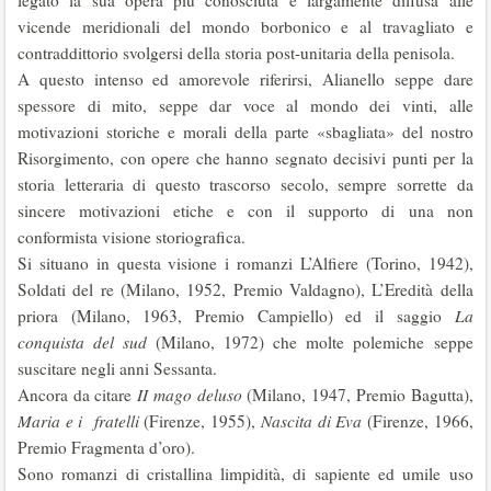
legato la sua opera più conosciuta e largamente diffusa alle
vicende meridionali del mondo borbonico e al travagliato e
contraddittorio svolgersi della storia post-unitaria della penisola.
A questo intenso ed amorevole riferirsi, Alianello seppe dare
spessore di mito, seppe dar voce al mondo dei vinti, alle
motivazioni storiche e mo­rali della parte «sbagliata» del nostro
Risorgimento, con opere che han­no segnato decisivi punti per la
storia letteraria di questo trascorso secolo, sempre sorrette da
sincere motivazioni etiche e con il supporto di una non
conformista visione storiografica.
Si situano in questa visione i romanzi L’Alfiere (Torino, 1942),
Solda­ti del re (Milano, 1952, Premio Valdagno), L’Eredità della
priora (Milano, 1963, Premio Campiello) ed il saggio
La
conquista del sud
(Milano, 1972) che molte polemiche seppe
suscitare negli anni Sessanta.
Ancora da citare
II mago deluso
(Milano, 1947, Premio Bagutta),
Maria e i fratelli
(Firenze, 1955),
Nascita di Eva
(Firenze, 1966,
Premio Fragmenta d’oro).
Sono romanzi di cristallina limpidità, di sapiente ed umile uso