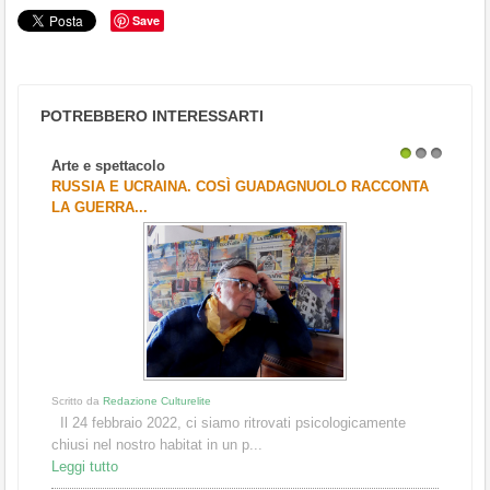
Save
POTREBBERO INTERESSARTI
Arte e spettacolo
1
2
3
RUSSIA E UCRAINA. COSÌ GUADAGNUOLO RACCONTA
LA GUERRA...
Scritto da
Redazione Culturelite
Il 24 febbraio 2022, ci siamo ritrovati psicologicamente
chiusi nel nostro habitat in un p...
Leggi tutto