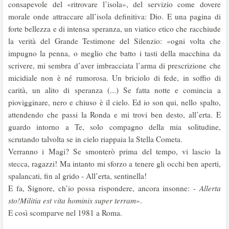
consa­pevole del «ritrovare l’isola», del servizio come dovere
morale onde at­traccare all’isola definitiva: Dio. E una pagina di
forte bellezza e di intensa speranza, un viatico etico che racchiude
la verità del Grande Testimone del Silenzio: «ogni volta che
impugno la penna, o meglio che batto i tasti della macchina da
scrivere, mi sembra d’aver imbracciata l’arma di prescrizione che
micidiale non è né rumorosa. Un briciolo di fede, in soffio di
carità, un alito di speranza (...) Se fatta notte e comincia a
piovigginare, nero e chiuso è il cielo. Ed io son qui, nello spalto,
attendendo che passi la Ronda e mi trovi ben desto, all’erta. E
guardo intorno a Te, solo compagno della mia solitudine,
scrutando talvolta se in cielo riappaia la Stella Cometa.
Verranno i Magi? Se smonterò prima del tempo, vi lascio la
stecca, ra­gazzi! Ma intanto mi sforzo a tenere gli occhi ben aperti,
spalancati, fin al grido - All’erta, sentinella!
E fa, Signore, ch’io possa rispondere, ancora insonne: -
Allerta
sto!Mi­litia est vita hominis super terram
».
E così scomparve nel 1981 a Roma.