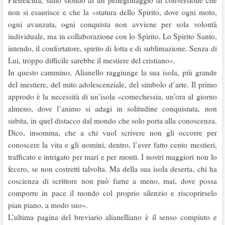
Pietrelcina, sullo sfondo di un pellegrinaggio di conversione che
non si esaurisce e che la «statura dello Spirito, dove ogni moto,
ogni avanzata, ogni conquista non avviene per sola volontà
individuale, ma in collabora­zione con lo Spirito. Lo Spirito Santo,
intendo, il confortatore, spirito di lotta e di sublimazione. Senza di
Lui, troppo difficile sarebbe il mestiere del cristiano».
In questo cammino, Alianello raggiunge la sua isola, più grande
del me­stiere, del mito adolescenziale, del simbolo d’arte. Il primo
approdo è la ne­cessità di un’isola «comechessia, un’ora al giorno
almeno, dove l’animo si adagi in solitudine conquistata, non
subita, in quel distacco dal mondo che solo porta alla conoscenza.
Dico, insomma, che a chi vuol scrivere non gli occorre per
conoscere la vita e gli uomini, dentro, l’aver fatto cento mestieri,
trafficato e intrigato per mari e per monti. I nostri maggiori non lo
fecero, se non costretti talvolta. Ma della sua isola deserta, chi ha
coscienza di scrit­tore non può farne a meno, mai, dove possa
comporre in pace il mondo col proprio silenzio e riscoprirselo
pian piano, a modo suo».
L’ultima pagina del breviario alianelliano è il senso compiuto e