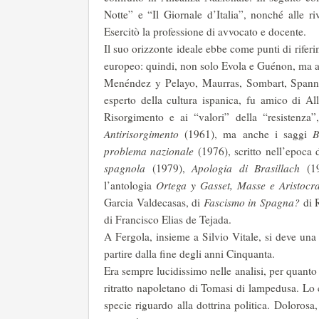
Notte” e “Il Giornale d’Italia”, nonché alle riv
Esercitò la professione di avvocato e docente.
Il suo orizzonte ideale ebbe come punti di riferi
europeo: quindi, non solo Evola e Guénon, ma 
Menéndez y Pelayo, Maurras, Sombart, Spann, 
esperto della cultura ispanica, fu amico di Al
Risorgimento e ai “valori” della “resistenza”,
Antirisorgimento
(1961), ma anche i saggi
B
problema nazionale
(1976), scritto nell’epoca
spagnola
(1979),
Apologia di Brasillach
(1
l’antologia
Ortega y Gasset, Masse e Aristocra
Garcia Valdecasas, di
Fascismo in Spagna?
di 
di Francisco Elias de Tejada.
A Fergola, insieme a Silvio Vitale, si deve una l
partire dalla fine degli anni Cinquanta.
Era sempre lucidissimo nelle analisi, per quanto
ritratto napoletano di Tomasi di lampedusa. Lo c
specie riguardo alla dottrina politica. Dolorosa