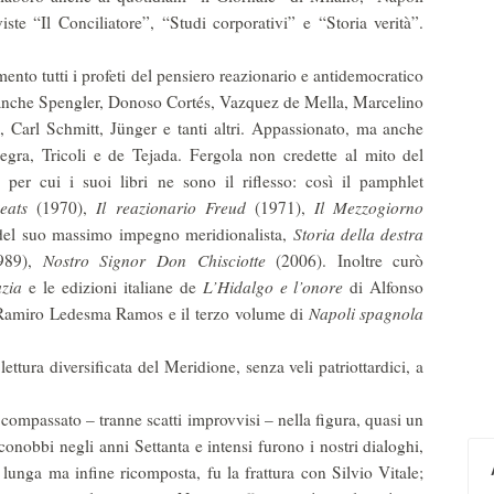
iste “Il Conciliatore”, “Studi corporativi” e “Storia verità”.
mento tutti i profeti del pensiero reazionario e antidemocratico
anche Spengler, Donoso Cortés, Vazquez de Mella, Marcelino
Carl Schmitt, Jünger e tanti altri. Appassionato, ma anche
legra, Tricoli e de Tejada. Fergola non credette al mito del
 per cui i suoi libri ne sono il riflesso: così il pamphlet
eats
(1970),
Il reazionario Freud
(1971),
Il Mezzogiorno
 del suo massimo impegno meridionalista,
Storia della destra
989),
Nostro Signor Don Chisciotte
(2006). Inoltre curò
zia
e le edizioni italiane de
L’Hidalgo e l’onore
di Alfonso
Ramiro Ledesma Ramos e il terzo volume di
Napoli spagnola
ettura diversificata del Meridione, senza veli patriottardici, a
 compassato – tranne scatti improvvisi – nella figura, quasi un
onobbi negli anni Settanta e intensi furono i nostri dialoghi,
, lunga ma infine ricomposta, fu la frattura con Silvio Vitale;