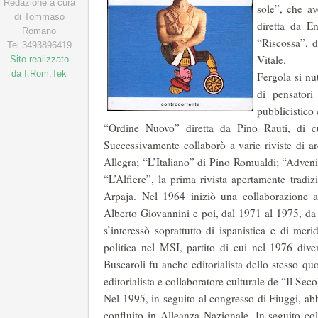
Redazione a cura
sole”, che av
di Tommaso
diretta da E
Romano
“Riscossa”, d
Tel 3493896419
Vitale.
Sito realizzato
da I.Rom.Tek
Fergola si nu
di pensatori
pubblicistico
“Ordine Nuovo” diretta da Pino Rauti, di cui
Successivamente collaborò a varie riviste di ar
Allegra; “L’Italiano” di Pino Romualdi; “Adveni
“L’Alfiere”, la prima rivista apertamente tradi
Arpaja. Nel 1964 iniziò una collaborazione 
Alberto Giovannini e poi, dal 1971 al 1975, da
s’interessò soprattutto di ispanistica e di meri
politica nel MSI, partito di cui nel 1976 div
Buscaroli fu anche editorialista dello stesso q
editorialista e collaboratore culturale de “Il Seco
Nel 1995, in seguito al congresso di Fiuggi, ab
confluito in Alleanza Nazionale. In seguito co