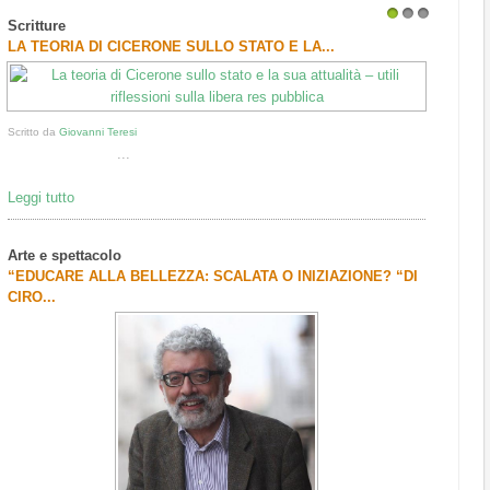
Scritture
1
2
3
LA TEORIA DI CICERONE SULLO STATO E LA...
Scritto da
Giovanni Teresi
...
Leggi tutto
Arte e spettacolo
“EDUCARE ALLA BELLEZZA: SCALATA O INIZIAZIONE? “DI
CIRO...