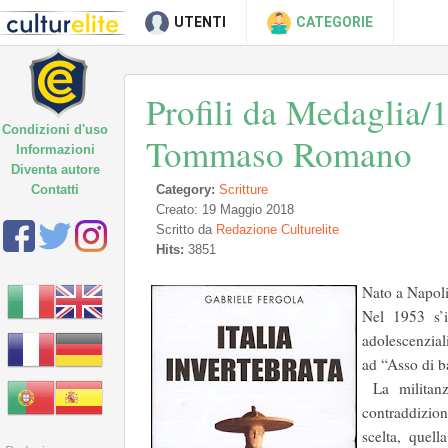
UTENTI
CATEGORIE
Profili da Medaglia/1
Condizioni d'uso
Tommaso Romano
Informazioni
Diventa autore
Contatti
Category:
Scritture
Creato: 19 Maggio 2018
Scritto da
Redazione Culturelite
Hits:
3851
Nato a Napoli
Nel 1953 s’i
adolescenziali
ad “Asso di b
La militanza
contraddizion
scelta, quell