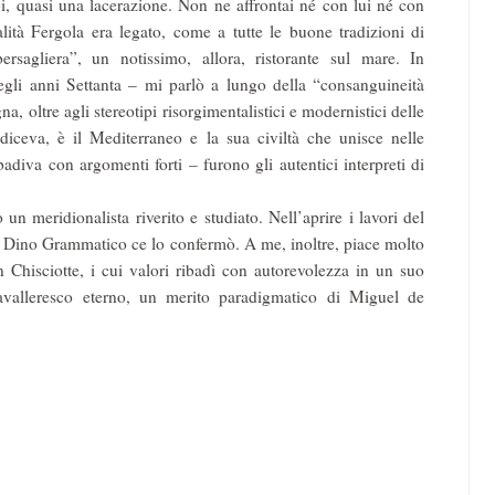
i, quasi una lacerazione. Non ne affrontai né con lui né con
ialità Fergola era legato, come a tutte le buone tradizioni di
rsagliera”, un notissimo, allora, ristorante sul mare. In
gli anni Settanta – mi parlò a lungo della “consanguineità
, oltre agli stereotipi risorgimentalistici e modernistici delle
 diceva, è il Mediterraneo e la sua civiltà che unisce nelle
badiva con argomenti forti – furono gli autentici interpreti di
 un meridionalista riverito e studiato. Nell’aprire i lavori del
 Dino Grammatico ce lo confermò. A me, inoltre, piace molto
 Chisciotte, i cui valori ribadì con autorevolezza in un suo
valleresco eterno, un merito paradigmatico di Miguel de