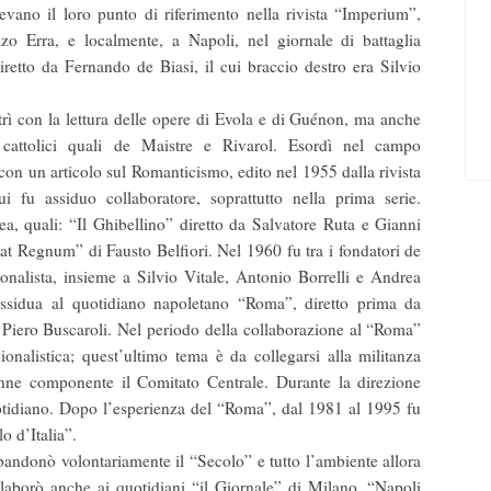
evano il loro punto di riferimento nella rivista “Imperium”,
nzo Erra, e localmente, a Napoli, nel giornale di battaglia
iretto da Fernando de Biasi, il cui braccio destro era Silvio
trì con la lettura delle opere di Evola e di Guénon, ma anche
 cattolici quali de Maistre e Rivarol. Esordì nel campo
 con un articolo sul Romanticismo, edito nel 1955 dalla rivista
 fu assiduo collaboratore, soprattutto nella prima serie.
ea, quali: “Il Ghibellino” diretto da Salvatore Ruta e Gianni
at Regnum” di Fausto Belfiori. Nel 1960 fu tra i fondatori de
zionalista, insieme a Silvio Vitale, Antonio Borrelli e Andrea
assidua al quotidiano napoletano “Roma”, diretto prima da
 Piero Buscaroli. Nel periodo della collaborazione al “Roma”
dionalistica; quest’ultimo tema è da collegarsi alla militanza
enne componente il Comitato Centrale. Durante la direzione
uotidiano. Dopo l’esperienza del “Roma”, dal 1981 al 1995 fu
lo d’Italia”.
bandonò volontariamente il “Secolo” e tutto l’ambiente allora
llaborò anche ai quotidiani “il Giornale” di Milano, “Napoli