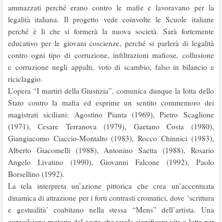
ammazzati perché erano contro le mafie e lavoravano per la
legalità italiana. Il progetto vede coinvolte le Scuole italiane
perché è lì che si formerà la nuova società. Sarà fortemente
educativo per le giovani coscienze, perché si parlerà di legalità
contro ogni tipo di corruzione, infiltrazioni mafiose, collusione
e corruzione negli appalti, voto di scambio, falso in bilancio e
riciclaggio.
L’opera “I martiri della Giustizia”, comunica dunque la lotta dello
Stato contro la mafia ed esprime un sentito commemoro dei
magistrati siciliani: Agostino Pianta (1969), Pietro Scaglione
(1971), Cesare Terranova (1979), Gaetano Costa (1980),
Giangiacomo Ciaccio-Montalto (1983), Rocco Chinnici (1983),
Alberto Giacomelli (1988), Antonino Saetta (1988), Rosario
Angelo Livatino (1990), Giovanni Falcone (1992), Paolo
Borsellino (1992).
La tela interpreta un’azione pittorica che crea un’accentuata
dinamica di attrazione per i forti contrasti cromatici, dove ‘scrittura
e gestualità’ coabitano nella stessa “Mens” dell’artista. Una
convulsione motoria del gesto che vuole significare vita e lotta per