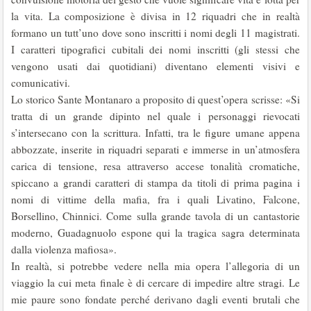
la vita. La composizione è divisa in 12 riquadri che in realtà
formano un tutt’uno dove sono inscritti i nomi degli 11 magistrati.
I caratteri tipografici cubitali dei nomi inscritti (gli stessi che
vengono usati dai quotidiani) diventano elementi visivi e
comunicativi.
Lo storico Sante Montanaro a proposito di quest’opera scrisse: «Si
tratta di un grande dipinto nel quale i personaggi rievocati
s’intersecano con la scrittura. Infatti, tra le figure umane appena
abbozzate, inserite in riquadri separati e immerse in un’atmosfera
carica di tensione, resa attraverso accese tonalità cromatiche,
spiccano a grandi caratteri di stampa da titoli di prima pagina i
nomi di vittime della mafia, fra i quali Livatino, Falcone,
Borsellino, Chinnici. Come sulla grande tavola di un cantastorie
moderno, Guadagnuolo espone qui la tragica sagra determinata
dalla violenza mafiosa».
In realtà, si potrebbe vedere nella mia opera l’allegoria di un
viaggio la cui meta finale è di cercare di impedire altre stragi. Le
mie paure sono fondate perché derivano dagli eventi brutali che