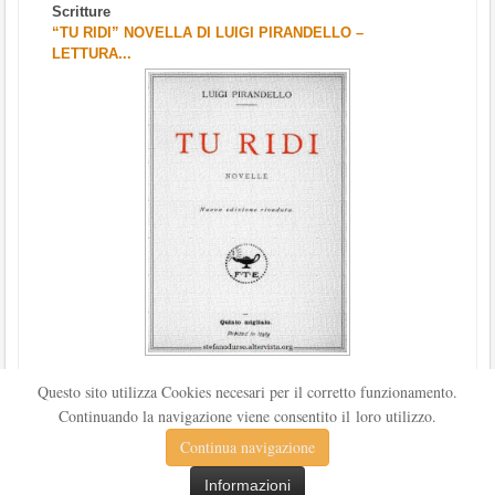
Scritture
“TU RIDI” NOVELLA DI LUIGI PIRANDELLO –
LETTURA...
Scritto da
Redazione Culturelite
Questo sito utilizza Cookies necesari per il corretto funzionamento.
Pubblicata nel 1912 sul «Corriere della sera», la novella Tu
Continuando la navigazione viene consentito il loro utilizzo.
ridi fu successivamente inserita nella ...
Leggi tutto
Continua navigazione
Informazioni