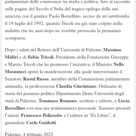
parlamentari delle connivenze tra mafia e politica, fino al racconto
sulle pagine del Secolo d’Italia del tragico epilogo della sua
amicizia con il giudice Paolo Borsellino, ucciso da un’autobomba
il 19 luglio del 1992, quando Tricoli era già stato colpito dalla
malattia che tre anni dopo ne avrebbe provocato la prematura
scomparsa.
Massimo
Dopo i saluti del Rettore dell’Università di Palermo
Midiri
Fabio Tricoli
e di
, Presidente della Fondazione Giuseppe
Nello
e Marzio Tricoli che ha promosso l’iniziativa, il Ministro
Musumeci
aprirà la manifestazione alla quale interverranno il
Raoul Russo
Senatore
, membro della Commissione parlamentare
Claudia Giurintano
antimafia, la professoressa
, Ordinario di
storia del pensiero politico Dipartimento Dems Università degli
Tommaso Romano
Lucia
studi di Palermo,
, scrittore e editore, e
Borsellino
con una sua testimonianza personale. Saranno presenti
Francesco Polizzotto
l’autore
e l’editore di “Ex Libris”, il
Carlo Guidotti
giornalista
.
Palermo, 4 febbraio 2025