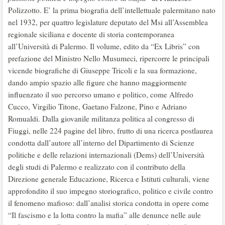
Polizzotto. E’ la prima biografia dell’intellettuale palermitano nato
nel 1932, per quattro legislature deputato del Msi all’Assemblea
regionale siciliana e docente di storia contemporanea
all’Università di Palermo. Il volume, edito da “Ex Libris” con
prefazione del Ministro Nello Musumeci, ripercorre le principali
vicende biografiche di Giuseppe Tricoli e la sua formazione,
dando ampio spazio alle figure che hanno maggiormente
influenzato il suo percorso umano e politico, come Alfredo
Cucco, Virgilio Titone, Gaetano Falzone, Pino e Adriano
Romualdi. Dalla giovanile militanza politica al congresso di
Fiuggi, nelle 224 pagine del libro, frutto di una ricerca postlaurea
condotta dall’autore all’interno del Dipartimento di Scienze
politiche e delle relazioni internazionali (Dems) dell’Università
degli studi di Palermo e realizzato con il contributo della
Direzione generale Educazione, Ricerca e Istituti culturali, viene
approfondito il suo impegno storiografico, politico e civile contro
il fenomeno mafioso: dall’analisi storica condotta in opere come
“Il fascismo e la lotta contro la mafia” alle denunce nelle aule