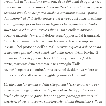
precarietà della relazione amorosa, delle difficoltà di ogni genere
che essa incontra nel dare vita ad un “noi” in grado di declinarsi
secondo una durevole forma duale, a costituirsi in una “patria
dell’amore” al di là dello spazio e del tempo
; così
come bruciante
è
la sofferenza per la fine di un legame
che sembrava costruito
sulla roccia ed invece, scrive Liliana
“mi è crollato addosso.
Sotto le macerie, /avverto il dolore acuto/oppressa dai frammenti,
/pesanti, acuminati, /che lacerano la carne/e lasciano impronte
invisibili/nel profondo dell’anima”;
tuttavia a questo dolore acuto
si accompagna nei versi conclusivi della stessa lirica,
Rovine di
un amore,
la certezza che
“tra i detriti sorge una luce,/calda,
tenue, resistente,/una promessa che germoglia/Dalle
rovine/s’impara a costruire,/a rinascere nel desiderio,/a volere un
nuovo corso/a coltivare nell’oggi/la gemma del domani”.
Un altro nucleo tematico della silloge, anch’esso importante per
gli argomenti affrontati e per la particolare bellezza di alcune
liriche che ne fanno parte, ha per oggetto paesaggi interiori ed
esteriori: si tratta, occorre sottolinearlo, di una distinzione utile in