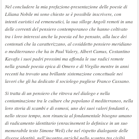
Nel concludere la mia prefazione-presentazione delle poesie di
Liliana Nobile mi sono chiesto se è possibile inscrivere, con
intenti euristici ed ermeneutici, la sua silloge Angoli remoti in una
delle correnti del pensiero contemporaneo che hanno coltivato
tra i loro interessi anche la poesia ed ho pensato, alla luce dei
contenuti che la caratterizzano, al cosiddetto pensiero meridiano
o mediterraneo che ha in Paul Valery, Albert Camus, Costantino
Kavafis i suoi padri prossimi ma affonda le sue radici remote
nella grande poesia epica di Omero e di Virgilio mentre in anni
recenti ha trovato una brillante sistemazione concettuale nei
lavori che gli ha dedicato il sociologo pugliese Franco Cassano.
Si tratta di un pensiero che ritrova nel dialogo e nella
contaminazione tra le culture che popolano il mediterraneo, nella
loro storia di scambi e di osmosi, uno dei suoi valori fondanti e,
nello stesso tempo, non rinuncia al fondamentale bisogno umano
di radicamento identitario (enracinement lo definisce in un suo
memorabile testo Simone Weil) che nel rispetto dialogante delle
diverse identità, nell’incontro anziché nello scontro tra civiltà,