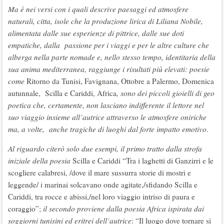
Ma è nei versi con i quali descrive paesaggi ed atmosfere
naturali, citta, isole che la produzione lirica di Liliana Nobile,
alimentata dalle sue esperienze di pittrice, dalle sue doti
empatiche, dalla passione per i viaggi e per le altre culture che
alberga nella parte nomade e, nello stesso tempo, identitaria della
sua anima mediterranea, raggiunge i risultati più elevati:
poesie
come
Ritorno da Tunisi, Favignana, Ottobre a Palermo, Domenica
autunnale, Scilla e Cariddi, Africa
, sono dei piccoli gioielli
di geo
poetica che, certamente, non lasciano indifferente il lettore nel
suo viaggio insieme all’autrice attraverso le atmosfere oniriche
ma, a volte, anche tragiche di luoghi dal forte impatto emotivo
.
Al riguardo citerò solo due esempi, il primo tratto dalla strofa
iniziale della poesia
Scilla e Cariddi “Tra i laghetti di Ganzirri e le
scogliere calabresi, /dove il mare sussurra storie di mostri e
leggende/ i marinai solcavano onde agitate,/sfidando Scilla e
Cariddi, tra rocce e abissi,/nel loro viaggio intriso di paura e
coraggio”;
il secondo proviene dalla poesia Africa ispirata dai
soggiorni tunisini ed
eritrei dell’autrice
: “Il luogo dove tornare si