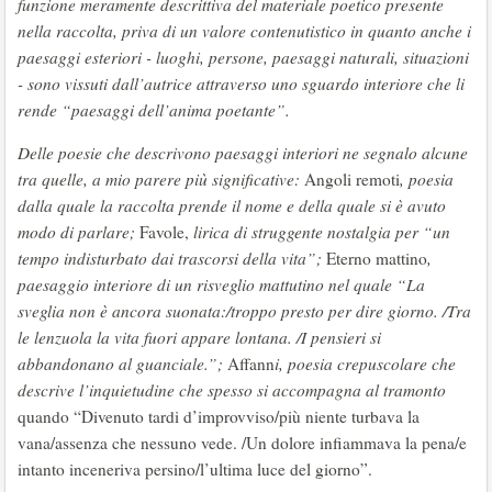
funzione meramente descrittiva del materiale poetico presente
nella raccolta, priva di un valore contenutistico in quanto anche i
paesaggi esteriori - luoghi, persone, paesaggi naturali, situazioni
- sono vissuti dall’autrice attraverso uno sguardo interiore che li
rende “paesaggi dell’anima poetante”.
Delle poesie che descrivono paesaggi interiori ne segnalo alcune
tra quelle, a mio parere più significative:
Angoli remoti
, poesia
dalla quale la raccolta prende il nome e della quale si è avuto
modo di parlare;
Favole,
lirica di struggente nostalgia per “un
tempo indisturbato dai trascorsi della vita”;
Eterno mattino
,
paesaggio interiore di un risveglio mattutino nel quale “La
sveglia non è ancora suonata:/troppo presto per dire giorno. /Tra
le lenzuola la vita fuori appare lontana. /I pensieri si
abbandonano al guanciale.”;
Affann
i, poesia crepuscolare che
descrive l’inquietudine che spesso si accompagna al tramonto
quando “Divenuto tardi d’improvviso/più niente turbava la
vana/assenza che nessuno vede. /Un dolore infiammava la pena/e
intanto inceneriva persino/l’ultima luce del giorno”.