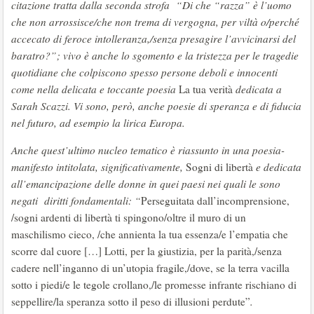
citazione tratta dalla seconda strofa “Di che “razza” è l’uomo
che non arrossisce/che non trema di vergogna, per viltà o/perché
accecato di feroce intolleranza,/senza presagire l’avvicinarsi del
baratro?”; vivo è anche lo sgomento e la tristezza per le tragedie
quotidiane che colpiscono spesso persone deboli e innocenti
come nella delicata e toccante poesia
La tua verità
dedicata a
Sarah Scazzi. Vi sono, però, anche poesie di speranza e di fiducia
nel futuro, ad esempio la lirica Europa.
Anche quest’ultimo nucleo tematico è riassunto in una poesia-
manifesto intitolata, significativamente,
Sogni di libertà
e dedicata
all’emancipazione delle donne in quei paesi nei quali le sono
negati diritti fondamentali: “
Perseguitata dall’incomprensione,
/sogni ardenti di libertà ti spingono/oltre il muro di un
maschilismo cieco, /che annienta la tua essenza/e l’empatia che
scorre dal cuore […] Lotti, per la giustizia, per la parità,/senza
cadere nell’inganno di un’utopia fragile,/dove, se la terra vacilla
sotto i piedi/e le tegole crollano,/le promesse infrante rischiano di
seppellire/la speranza sotto il peso di illusioni perdute”
.