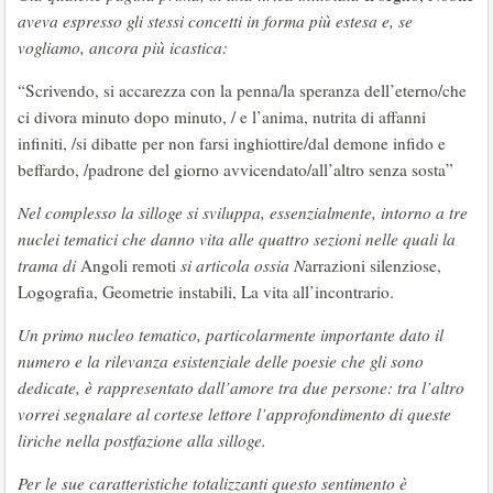
aveva espresso gli stessi concetti in forma più estesa e, se
vogliamo, ancora più icastica:
“Scrivendo, si accarezza con la penna/la speranza dell’eterno/che
ci divora minuto dopo minuto, / e l’anima, nutrita di affanni
infiniti, /si dibatte per non farsi inghiottire/dal demone infido e
beffardo, /padrone del giorno avvicendato/all’altro senza sosta”
Nel complesso la silloge si sviluppa, essenzialmente, intorno a tre
nuclei tematici che danno vita alle quattro sezioni nelle quali la
trama di
Angoli remoti
si articola ossia N
arrazioni silenziose,
Logografia, Geometrie instabili, La vita all’incontrario.
Un primo nucleo tematico, particolarmente importante dato il
numero e la rilevanza esistenziale delle poesie che gli sono
dedicate, è rappresentato dall’amore tra due persone: tra l’altro
vorrei segnalare al cortese lettore l’approfondimento di queste
liriche nella postfazione alla silloge.
Per le sue caratteristiche totalizzanti questo sentimento è