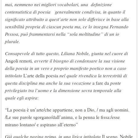
mai, nemmeno nei migliori vocabolari, una definizione
contenutistica di poesia generalmente condivisa, in quanto il
significato attribuito a quest’arte non solo differisce in base alla
sensibilità propria di ciascun poeta ma, ce lo insegna Fernando
Pessoa, può frammentarsi nella “sola moltitudine” di un io
plurale.
Consapevole di tutto questo, Liliana Nobile, giunta nel cuore di
Angoli remoti
, avverte il bisogno di condensare la sua visione
della poesia in un vero e proprio manifesto poetico non a caso
intitolato
L’arte della poesia
nel quale rivendica la terrestrità di
questa disciplina ma anche la sua vocazione
a fare da
ponte
privilegiato tra l’uomo e la dimensione sovra temporale alla
quale egli aspira
:
“La poesia è un’arte/che appartiene, non a Dio, / ma agli uomini.
/Le sue parole sgorgano/dall’anima, e la penna le fissa:/esse
mirano lontano/ e aspirano all’eterno”
Già qualche pagina prima, in una lirica intitolata
Il segno, Nobile