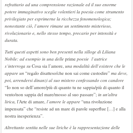
refrattario ad una comprensione razionale ed il suo enorme
potere immaginativo sceglie volentieri la poesia come strumento
privilegiato per esprimerne la ricchezza fenomenologica;
nonostante ciò, l’amore rimane un sentimento misterioso,
rivoluzionario e, nello stesso tempo, precario per intensità e
durata.
Tutti questi aspetti sono ben presenti nella silloge di Liliana
Nobile: ad esempio in una delle
prime
poesie l’autrice
s’interroga su
Cosa sia l’amore,
una modalità dell’esistere che le
appare un
“regalo disatteso/che non sai come custodire”
ma deve,
poi, arrendersi dinanzi al suo mistero confessando con candore
“Io non so dell’amore/più di quanto tu ne sappia/più di quanto il
vento/non sappia del mare/mosso al suo passare”;
in un'altra
lirica,
l’Arte di amare,
l’amore le appare
“una rivoluzione
impensata” che “resiste ad un mare di parole superflue […] e alla
nostra inesperienza”.
Altrettanto sentita nelle sue liriche è la rappresentazione delle