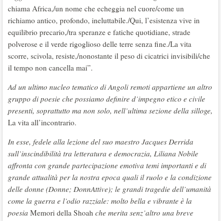
chiama Africa,/un nome che echeggia nel cuore/come un
richiamo antico, profondo, ineluttabile./Qui, l’esistenza vive in
equilibrio precario,/tra speranze e fatiche quotidiane, strade
polverose e il verde rigoglioso delle terre senza fine./La vita
scorre, scivola, resiste,/nonostante il peso di cicatrici invisibili/che
il tempo non cancella mai”.
Ad un ultimo nucleo tematico di Angoli remoti appartiene un altro
gruppo di poesie che possiamo definire d’impegno etico e civile
presenti, soprattutto ma non solo, nell’ultima sezione della silloge,
La vita all’incontrario.
In esse, fedele alla lezione del suo maestro Jacques Derrida
sull’inscindibilità tra letteratura e democrazia, Liliana Nobile
affronta con grande partecipazione emotiva temi importanti e di
grande attualità per la nostra epoca quali il ruolo e la condizione
delle donne (Donne; DonnAttive); le grandi tragedie dell’umanità
come la guerra e l’odio razziale: molto bella e vibrante è la
poesia
Memori della Shoah
che merita senz’altro una breve