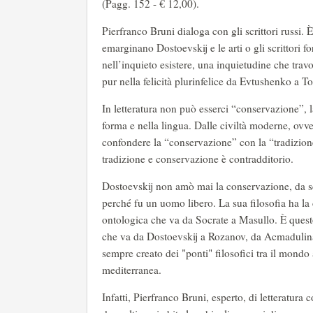
(Pagg. 152 - € 12,00).
Pierfranco Bruni dialoga con gli scrittori russi. 
emarginano Dostoevskij e le arti o gli scrittori fo
nell’inquieto esistere, una inquietudine che trav
pur nella felicità plurinfelice da Evtushenko a Tols
In letteratura non può esserci “conservazione”, 
forma e nella lingua. Dalle civiltà moderne, ovve
confondere la “conservazione” con la “tradizione”.
tradizione e conservazione è contradditorio.
Dostoevskij non amò mai la conservazione, da scr
perché fu un uomo libero. La sua filosofia ha la 
ontologica che va da Socrate a Masullo. È questo 
che va da Dostoevskij a Rozanov, da Acmadulina 
sempre creato dei "ponti" filosofici tra il mond
mediterranea.
Infatti, Pierfranco Bruni, esperto, di letteratura