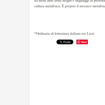
da molti anni abita luoghi e linguaggi di person
cultura metafisica. È proprio il mosaico metafisic
*Ordinaria di letteratura italiana nei Licei
Save