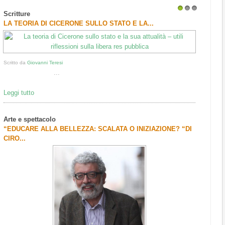
Scritture
1
2
3
LA TEORIA DI CICERONE SULLO STATO E LA...
Scritto da
Giovanni Teresi
...
Leggi tutto
Arte e spettacolo
“EDUCARE ALLA BELLEZZA: SCALATA O INIZIAZIONE? “DI
CIRO...