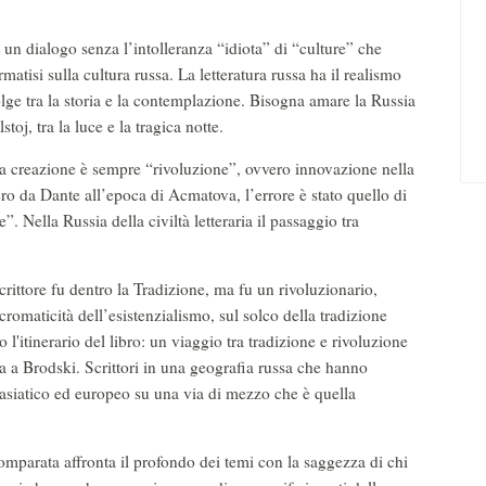
È un dialogo senza l’intolleranza “idiota” di “culture” che
rmatisi sulla cultura russa. La letteratura russa ha il realismo
olge tra la storia e la contemplazione. Bisogna amare la Russia
toj, tra la luce e la tragica notte.
la creazione è sempre “rivoluzione”, ovvero innovazione nella
ro da Dante all’epoca di Acmatova, l’errore è stato quello di
 Nella Russia della civiltà letteraria il passaggio tra
ittore fu dentro la Tradizione, ma fu un rivoluzionario,
cromaticità dell’esistenzialismo, sul solco della tradizione
l'itinerario del libro: un viaggio tra tradizione e rivoluzione
a Brodski. Scrittori in una geografia russa che hanno
o asiatico ed europeo su una via di mezzo che è quella
 comparata affronta il profondo dei temi con la saggezza di chi