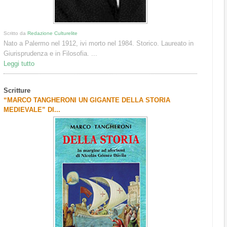
Scritto da
Redazione Culturelite
Nato a Palermo nel 1912, ivi morto nel 1984. Storico. Laureato in
Giurisprudenza e in Filosofia. ...
Leggi tutto
Scritture
“MARCO TANGHERONI UN GIGANTE DELLA STORIA
MEDIEVALE” DI...