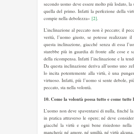
secondo uomo deve essere molto più lodato, la s
quella del primo. Infatti la perfezione della vi
[2]
compie nella debolezza»
.
L’inclinazione al peccato non è peccato; il pecc
verità, l’uomo giusto, se potesse realizzare i
questa inclinazione, giacché senza di essa l’uo
starebbe più in guardia di fronte alle cose e s
della ricompensa. Infatti l’inclinazione e la ten
Da questa inclinazione deriva all’uomo uno zelo
lo incita potentemente alla virtù, è una punge
virtuoso. Infatti, più l’uomo si sente debole, pi
peccato, sta nella volontà.
10. Come la volontà possa tutto e come tutte l
L’uomo non deve spaventarsi di nulla, finché la
in pratica attraverso le opere; né deve conside
giacché la virtù e ogni bene risiedono nella 
mancherà: né amore, né umiltà, né virtù alcuna. 