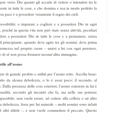
gere verso Dio quanto gli accade di vedere o intendere tra le
esente in tutte le cose, e che domina e usa in modo perfetto la
era pace e a possedere veramente il regno dei cieli.
ossibilità: o imparare a cogliere e a possedere Dio in ogni
 poiché in questa vita non può stare senza attività, peculiari
dere a possedere Dio in tutte le cose e a permanere, senza
 il principiante, quando deve agire tra gli uomini, deve prima
fermezza nel proprio cuore – unirsi a lui con ogni pensiero,
o di sé non possa formarsi nessun’altra immagine.
utile all’uomo
re di grande profitto e utilità per l’uomo retto. Ascolta bene:
tto da alcuna debolezza, o lo è assai poco; il secondo, al
i. Dalla presenza delle cose esteriori, l’uomo esteriore in lui è
ensualità, secondo gli incontri che fa, ma nelle sue potenze
assibile; non vuole errare, né cedere alla collera o ad altro
ua debolezza, forse per lui naturale – molti uomini sono infatti
 ad altri difetti –, e non vuole commettere il peccato. Questo