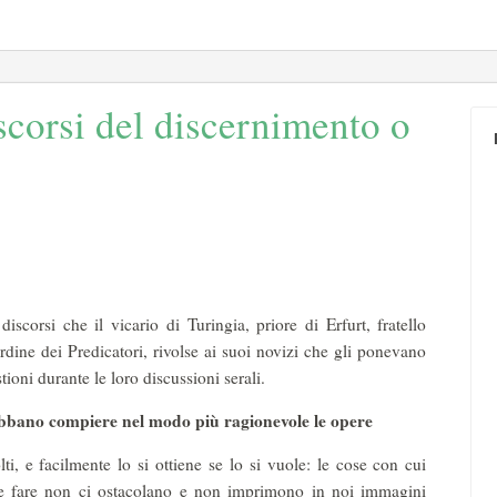
scorsi del discernimento o
discorsi che il vicario di Turingia, priore di Erfurt, fratello
ordine dei Predicatori, rivolse ai suoi novizi che gli ponevano
oni durante le loro discussioni serali.
bbano compiere nel modo più ragionevole le opere
ti, e facilmente lo si ottiene se lo si vuole: le cose con cui
 fare non ci ostacolano e non imprimono in noi immagini