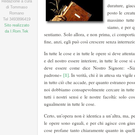
Redazione a cura
durature, gia
di Tommaso
posto le creat
Romano
Tel 3493896419
massimo tutt
Sito realizzato
siamo, e per 
da I.Rom.Tek
sentiamo. Solo allora, e non prima, ci comport
fine, anzi, egli può così crescere senza interruzi
In tutte le cose e in tutte le opere si deve atten
e del nostro essere interiore, in tutte le cose s
deve essere come dice Nostro Signore: «Sia
[1]
padrone»
. In verità, chi è in attesa sta vigi
in tutto ciò che accade, per quanto estraneo pos
noi dobbiamo consapevolmente cercare in tutte
tutti i nostri sensi e le nostre facoltà: solo 
ugualmente in tutte le cose.
Certo, un’opera non è identica a un’altra, ma, pe
le opere sono eguali, e per chi agisce con gius
cose profane tanto chiaramente quanto in quel