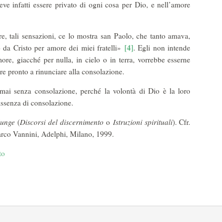
ve infatti essere privato di ogni cosa per Dio, e nell’amore
, tali sensazioni, ce lo mostra san Paolo, che tanto amava,
[4]
 da Cristo per amore dei miei fratelli»
. Egli non intende
re, giacché per nulla, in cielo o in terra, vorrebbe esserne
re pronto a rinunciare alla consolazione.
mai senza consolazione, perché la volontà di Dio è la loro
assenza di consolazione.
dunge
(
Discorsi del discernimento
o
Istruzioni spirituali
). Cfr.
arco Vannini, Adelphi, Milano, 1999.
to