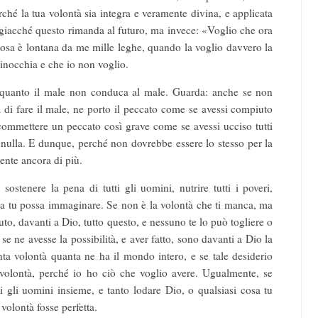
rché la tua volontà sia integra e veramente divina, e applicata
 giacché questo rimanda al futuro, ma invece: «Voglio che ora
cosa è lontana da me mille leghe, quando la voglio davvero la
ginocchia e che io non voglio.
 quanto il male non conduca al male. Guarda: anche se non
 di fare il male, ne porto il peccato come se avessi compiuto
 commettere un peccato così grave come se avessi ucciso tutti
nulla. E dunque, perché non dovrebbe essere lo stesso per la
ente ancora di più.
sostenere la pena di tutti gli uomini, nutrire tutti i poveri,
sa tu possa immaginare. Se non è la volontà che ti manca, ma
iuto, davanti a Dio, tutto questo, e nessuno te lo può togliere o
 se ne avesse la possibilità, e aver fatto, sono davanti a Dio la
nta volontà quanta ne ha il mondo intero, e se tale desiderio
 volontà, perché io ho ciò che voglio avere. Ugualmente, se
 gli uomini insieme, e tanto lodare Dio, o qualsiasi cosa tu
volontà fosse perfetta.