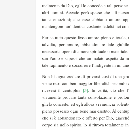
realmente da Dio, egli lo concede a tali persone 
altri uomini. Accade però spesso che tali perso
tante emozioni; che esse abbiano amore appa
mantengono un’identica costante fedeltà nei conf
Pur se tutto questo fosse amore pieno e totale,
talvolta, per amore, abbandonare tale giubil
necessaria opera di amore spirituale o materiale. 
san Paolo e sapessi che un malato aspetta da me 
tale rapimento e soccorrere l’indigente in un am
Non bisogna credere di privarsi così di una gr
viene reso con ben maggior liberalità, secondo
[3]
riceverà il centuplo»
. In verità, ciò che
vivamente provare tanta consolazione e profon
glielo concede, ed egli allora vi rinuncia volent
pieno possesso ogni bene mai esistito. Al centuplo
che si è abbandonato e offerto per Dio, giacché
corpo sia nello spirito, lo si ritrova totalmente