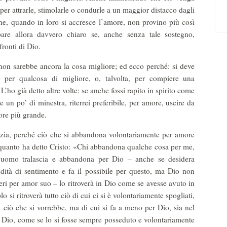
per attrarle, stimolarle o condurle a un maggior distacco dagli
ne, quando in loro si accresce l’amore, non provino più così
re allora davvero chiaro se, anche senza tale sostegno,
ronti di Dio.
 non sarebbe ancora la cosa migliore; ed ecco perché: si deve
o per qualcosa di migliore, o, talvolta, per compiere una
L’ho già detto altre volte: se anche fossi rapito in spirito come
un po’ di minestra, riterrei preferibile, per amore, uscire da
ore più grande.
azia, perché ciò che si abbandona volontariamente per amore
 quanto ha detto Cristo: «Chi abbandona qualche cosa per me,
 l’uomo tralascia e abbandona per Dio – anche se desidera
dità di sentimento e fa il possibile per questo, ma Dio non
ieri per amor suo – lo ritroverà in Dio come se avesse avuto in
 si ritroverà tutto ciò di cui ci si è volontariamente spogliati,
 ciò che si vorrebbe, ma di cui si fa a meno per Dio, sia nel
 in Dio, come se lo si fosse sempre posseduto e volontariamente