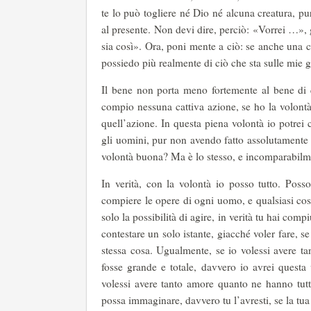
te lo può togliere né Dio né alcuna creatura, pu
al presente. Non devi dire, perciò: «Vorrei …»,
sia così». Ora, poni mente a ciò: se anche una 
possiedo più realmente di ciò che sta sulle mie 
Il bene non porta meno fortemente al bene di
compio nessuna cattiva azione, se ho la volontà
quell’azione. In questa piena volontà io potrei
gli uomini, pur non avendo fatto assolutamente 
volontà buona? Ma è lo stesso, e incomparabilm
In verità, con la volontà io posso tutto. Posso 
compiere le opere di ogni uomo, e qualsiasi co
solo la possibilità di agire, in verità tu hai comp
contestare un solo istante, giacché voler fare, se
stessa cosa. Ugualmente, se io volessi avere ta
fosse grande e totale, davvero io avrei questa
volessi avere tanto amore quanto ne hanno tutti
possa immaginare, davvero tu l’avresti, se la tua 