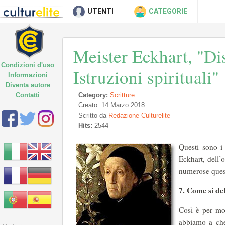
UTENTI
CATEGORIE
Meister Eckhart, "Di
Condizioni d'uso
Istruzioni spirituali"
Informazioni
Diventa autore
Contatti
Category:
Scritture
Creato: 14 Marzo 2018
Scritto da
Redazione Culturelite
Hits:
2544
Questi sono i 
Eckhart, dell’
numerose questi
7. Come si de
Così è per mol
abbiamo a che