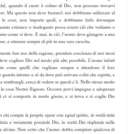
cché, quando il cuore è colmo di Dio, non possono trovarvi
ure. Ma questo non deve bastarci: noi dobbiamo utilizzare al
e le cose, non importa quali, e dobbiamo farlo dovunque
quanto estraneo o inadeguato possa essere ciò che vediamo o
iamo come si deve. E mai, in ciò, l’uomo deve giungere a una
one, e ottenere sempre di più in una vera crescita.
tamente fare uso della ragione, prendere coscienza di noi stessi
i deve cogliere Dio nel modo più alto possibile. L’uomo infatti
te come quelli che vegliano sempre e attendono il loro
le e guarda intorno a sé da dove può arrivare colui che aspetta, e
sa sembrargli, cerca di vedere se questi c’è. Nello stesso modo
 le cose Nostro Signore. Occorre porvi impegno e adoperare
così ci si comporta in modo giusto, e si trova e si coglie Dio
r chi compie le proprie opere con egual spirito, in verità tutte
tizia e veramente possiede Dio, in verità Dio risplende nelle
le divine. Non certo che l’uomo debba compiere qualcosa di