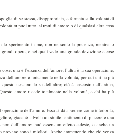
poglia di se stessa, disappropriata, e formata sulla volontà di
volontà tu puoi tutto, si tratti di amore o di qualsiasi altra cosa
 lo sperimento in me, non ne sento la presenza, mentre lo
i grandi opere, e nei quali vedo una grande devozione e cose
cose: una è l’essenza dell’amore, l’altra è la sua operazione,
nza dell’amore è unicamente nella volontà, per cui chi ha più
questo nessuno lo sa dell’altro; ciò è nascosto nell’anima,
Questo amore risiede totalmente nella volontà, e chi ha più
l’operazione dell’amore. Essa si dà a vedere come interiorità,
liore, giacché talvolta un simile sentimento di piacere e una
e non dell’amore: può essere un effetto celeste, o anche un
 lo provano sono i migliori. Anche ammettendo che ciò venga