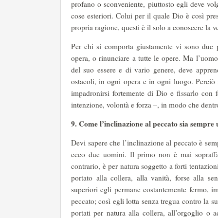
profano o sconveniente, piuttosto egli deve vol
cose esteriori. Colui per il quale Dio è così pr
propria ragione, questi è il solo a conoscere la v
Per chi si comporta giustamente vi sono due p
opera, o rinunciare a tutte le opere. Ma l’uomo,
del suo essere e di vario genere, deve appren
ostacoli, in ogni opera e in ogni luogo. Perciò
impadronirsi fortemente di Dio e fissarlo con 
intenzione, volontà e forza –, in modo che dentr
9. Come l’inclinazione al peccato sia sempre 
Devi sapere che l’inclinazione al peccato è semp
ecco due uomini. Il primo non è mai sopraffa
contrario, è per natura soggetto a forti tentazion
portato alla collera, alla vanità, forse alla s
superiori egli permane costantemente fermo, imp
peccato; così egli lotta senza tregua contro la s
portati per natura alla collera, all’orgoglio o