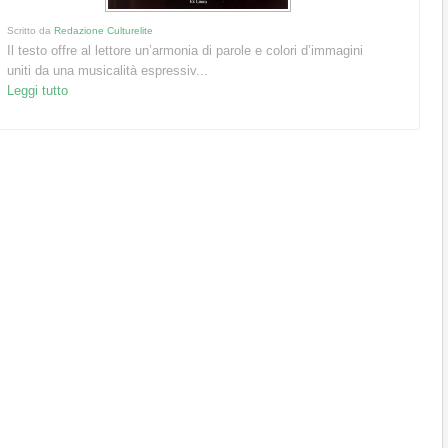
Scritto da
Redazione Culturelite
Il testo offre al lettore un’armonia di parole e colori d’immagini
uniti da una musicalità espressiv...
Leggi tutto