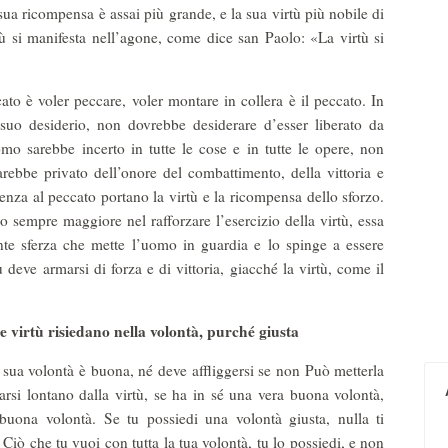
ua ricompensa è assai più grande, e la sua virtù più nobile di
rtù si manifesta nell’agone, come dice san Paolo: «La virtù si
ato è voler peccare, voler montare in collera è il peccato. In
l suo desiderio, non dovrebbe desiderare d’esser liberato da
mo sarebbe incerto in tutte le cose e in tutte le opere, non
arebbe privato dell’onore del combattimento, della vittoria e
denza al peccato portano la virtù e la ricompensa dello sforzo.
 sempre maggiore nel rafforzare l’esercizio della virtù, essa
nte sferza che mette l’uomo in guardia e lo spinge a essere
ù deve armarsi di forza e di vittoria, giacché la virtù, come il
e virtù risiedano nella volontà, purché giusta
 sua volontà è buona, né deve affliggersi se non Può metterla
rarsi lontano dalla virtù, se ha in sé una vera buona volontà,
buona volontà. Se tu possiedi una volontà giusta, nulla ti
Ciò che tu vuoi con tutta la tua volontà, tu lo possiedi, e non