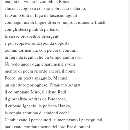
ma più da vicino li conobbi a Roma
che ci accoglieva col suo abbraccio materno.
Eravamo tutti in fuga da fascismi uguali
compagni ma di lingue diverse, improvvisamente fratelli
con gli stessi punti di partenza,
le stesse prospettive divergenti,
e poi scoprivo sulla sponda opposta
uomini tormentati, con percorsi contrari,
in fuga da regimi che un tempo ammiravo.
Ne vedo ancor oggi chiaramente i volti
mentre di pochi ricordo ancora il nome:
Pedro, un poeta spagnolo, Manuel,
un disertore portoghese, l’iraniano Ahmat,
il colombiano Míro, il cileno Raúl,
il giornalista Andràs da Budapest,
il cubano Ignacio, la polacca Hanka,
la coppia anonima di studenti cechi.
Cambiavano i persecutori, aumentavano i perseguitati
parlavano continuamente dei loro Paesi lontani