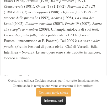
Ermes
(1975),
Termilio
(1976)
Mare promesso
(1977),
Controversie
(1981),
Gnose
(1981-1992),
Poiemata I, II e III
(1981-1988),
Specchi opposti
(1988),
Deformazioni
(1989),
Il
piacere delle proroghe
(1992),
Kedros
(1998),
La Porta dei
Leoni
(2002),
Il nuovo tracciato
(2007),
Poesie
IV (2007),
Amore
che scioglie le membra
(2008). Un’ampia antologia di suoi testi,
La resistenza dei fatti
, è stata pubblicata nel 2007 (Crocetti
Editore – introduzione di F. Pontani). Del 2009 è
La casa e altre
poesie
, (Premio Festival di poesia civile -Città di Vercelli- Ediz.
Interlinea – Novara). Le sue opere sono state tradotte in francese,
tedesco e italiano.
Giovanni Teresi
Questo sito utilizza Cookies necesari per il corretto funzionamento.
Continuando la navigazione viene consentito il loro utilizzo.
Continua navigazione
Save
Informazioni