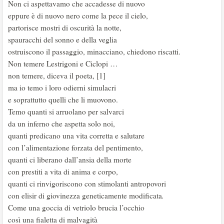
Non ci aspettavamo che accadesse di nuovo
eppure è di nuovo nero come la pece il cielo,
partorisce mostri di oscurità la notte,
spauracchi del sonno e della veglia
ostruiscono il passaggio, minacciano, chiedono riscatti.
Non temere Lestrigoni e Ciclopi …
non temere, diceva il poeta, [1]
ma io temo i loro odierni simulacri
e soprattutto quelli che li muovono.
Temo quanti si arruolano per salvarci
da un inferno che aspetta solo noi,
quanti predicano una vita corretta e salutare
con l’alimentazione forzata del pentimento,
quanti ci liberano dall’ansia della morte
con prestiti a vita di anima e corpo,
quanti ci rinvigoriscono con stimolanti antropovori
con elisir di giovinezza geneticamente modificata
.
Come una goccia di vetriolo brucia l’occhio
così una fialetta di malvagità