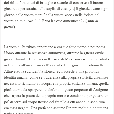
dei rifiuti / tra cocci di bottiglie e scatole di conserve / li hanno
giustiziati per strada, sulla soglia di casa […] li giustiziavano ogni
giorno nelle vostre mani / nella vostra voce / nella fodera del
vostro abito nuovo […] E voi li avete dimenticati?» (
Anni di
pietra
)
La voce di Patrikios appartiene a chi si è fatto uomo e poi poeta.
Uomo durante la resistenza antinazista, durante la guerra civile
greca, durante il confino nelle isole di Makronissos, uomo esiliato
in Francia all’indomani dell’avvento del regime dei Colonnelli.
Attraverso la sua identità storica, egli accede a una profonda
identità umana, come se l’aderenza alla propria storicità divenisse
necessario richiamo a riscoprire la propria sostanza umana, quella
pietà eterna da spargere sui defunti, il gesto perpetuo di Antigone
che supera la paura della propria morte e condanna per gettare un
po’ di terra sul corpo ucciso del fratello a cui anche la sepoltura
era stata negata. Una pietà che assume l’intera moltitudine umana
trafitta e degradata.