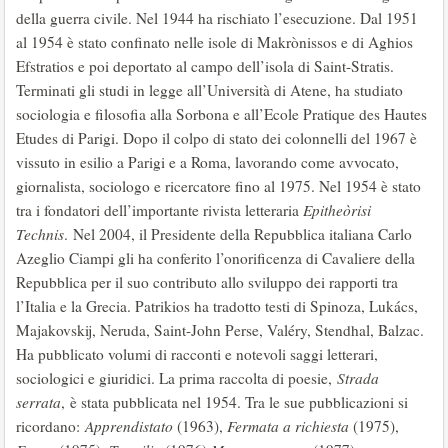
della guerra civile. Nel 1944 ha rischiato l’esecuzione. Dal 1951
al 1954 è stato confinato nelle isole di Makrònissos e di Aghios
Efstratios e poi deportato al campo dell’isola di Saint-Stratis.
Terminati gli studi in legge all’Università di Atene, ha studiato
sociologia e filosofia alla Sorbona e all’Ecole Pratique des Hautes
Etudes di Parigi. Dopo il colpo di stato dei colonnelli del 1967 è
vissuto in esilio a Parigi e a Roma, lavorando come avvocato,
giornalista, sociologo e ricercatore fino al 1975. Nel 1954 è stato
tra i fondatori dell’importante rivista letteraria
Epitheòrisi
Technis
. Nel 2004, il Presidente della Repubblica italiana Carlo
Azeglio Ciampi gli ha conferito l’onorificenza di Cavaliere della
Repubblica per il suo contributo allo sviluppo dei rapporti tra
l’Italia e la Grecia. Patrikios ha tradotto testi di Spinoza, Lukács,
Majakovskij, Neruda, Saint-John Perse, Valéry, Stendhal, Balzac.
Ha pubblicato volumi di racconti e notevoli saggi letterari,
sociologici e giuridici. La prima raccolta di poesie,
Strada
serrata
,
è stata pubblicata nel 1954. Tra le sue pubblicazioni si
ricordano:
Apprendistato
(1963),
Fermata a richiesta
(1975),