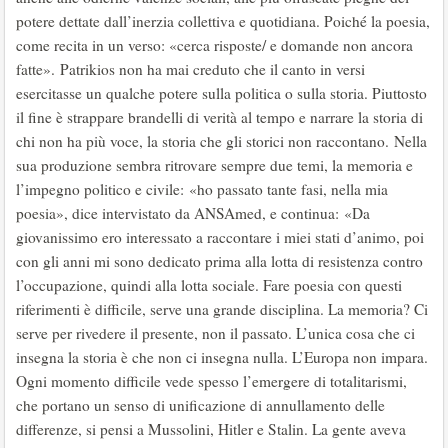
potere dettate dall’inerzia collettiva e quotidiana. Poiché la poesia,
come recita in un verso: «cerca risposte/ e domande non ancora
fatte». Patrikios non ha mai creduto che il canto in versi
esercitasse un qualche potere sulla politica o sulla storia. Piuttosto
il fine è strappare brandelli di verità al tempo e narrare la storia di
chi non ha più voce, la storia che gli storici non raccontano. Nella
sua produzione sembra ritrovare sempre due temi, la memoria e
l’impegno politico e civile: «ho passato tante fasi, nella mia
poesia», dice intervistato da ANSAmed, e continua: «Da
giovanissimo ero interessato a raccontare i miei stati d’animo, poi
con gli anni mi sono dedicato prima alla lotta di resistenza contro
l’occupazione, quindi alla lotta sociale. Fare poesia con questi
riferimenti è difficile, serve una grande disciplina. La memoria? Ci
serve per rivedere il presente, non il passato. L’unica cosa che ci
insegna la storia è che non ci insegna nulla. L’Europa non impara.
Ogni momento difficile vede spesso l’emergere di totalitarismi,
che portano un senso di unificazione di annullamento delle
differenze, si pensi a Mussolini, Hitler e Stalin. La gente aveva