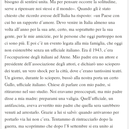
bisogno di sentirsi unita. Ma per pensare occorre la solitudine,
serve a ripensare noi stessi e il mondo». Quando gli è stato
chiesto che ricordo avesse dell’Italia ha risposto: «un Paese con
cui ho un rapporto d’amore. Devo venire in Italia almeno una
volta all’anno per la sua arte, certo, ma soprattutto per la sua
gente, per le mie amicizie, per le persone che oggi purtroppo non
ci sono più. E poi c’è un evento legata alla mia famiglia, che oggi
non esisterebbe senza un ufficiale italiano. Era il 1943, c’era
l’occupazione degli italiani ad Atene. Mio padre era un attore e
presidente dell’associazione degli attori, e dichiarò uno sciopero
dei teatri, un vero shock per la città, dove c’erano tantissimi teatri.
Un giorno, durante lo sciopero, bussò alla nostra porta un certo
Gallo, ufficiale italiano. Chiese di parlare con mio padre, si
ritirarono nel suo studio. Noi eravamo preoccupati, ma mio padre
disse a mia madre: preparami una valigia. Quell’ufficiale, un
antifascista, aveva avvertito mio padre che quella sera sarebbero
venuti ad arrestarlo. Grazie a lui si salvò: quando arrivarono per
portarlo via lui non c’era. Tentammo di rintracciarlo dopo la
guerra, ma scoprimmo che dopo l’8 settembre si era unito ai