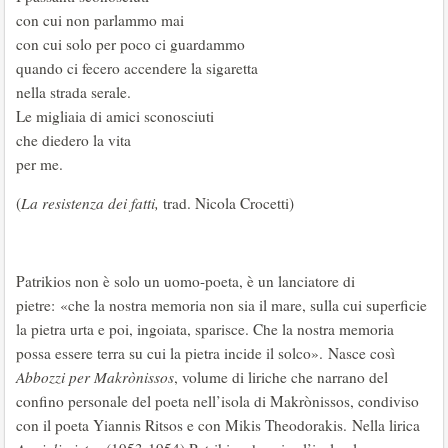
con cui non parlammo mai
con cui solo per poco ci guardammo
quando ci fecero accendere la sigaretta
nella strada serale.
Le migliaia di amici sconosciuti
che diedero la vita
per me.
(
La resistenza dei fatti,
trad. Nicola Crocetti)
Patrikios non è solo un uomo-poeta, è un lanciatore di
pietre: «che la nostra memoria non sia il mare, sulla cui superficie
la pietra urta e poi, ingoiata, sparisce. Che la nostra memoria
possa essere terra su cui la pietra incide il solco». Nasce così
Abbozzi per Makrònissos
, volume di liriche che narrano del
confino personale del poeta nell’isola di Makrònissos, condiviso
con il poeta Yiannis Ritsos e con Mikis Theodorakis. Nella lirica