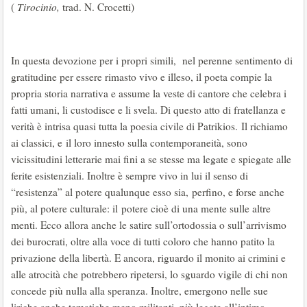
(
Tirocinio,
trad. N. Crocetti)
In questa devozione per i propri simili, nel perenne sentimento di
gratitudine per essere rimasto vivo e illeso, il poeta compie la
propria storia narrativa e assume la veste di cantore che celebra i
fatti umani, li custodisce e li svela. Di questo atto di fratellanza e
verità è intrisa quasi tutta la poesia civile di Patrikios. Il richiamo
ai classici, e il loro innesto sulla contemporaneità, sono
vicissitudini letterarie mai fini a se stesse ma legate e spiegate alle
ferite esistenziali. Inoltre è sempre vivo in lui il senso di
“resistenza” al potere qualunque esso sia, perfino, e forse anche
più, al potere culturale: il potere cioè di una mente sulle altre
menti. Ecco allora anche le satire sull’ortodossia o sull’arrivismo
dei burocrati, oltre alla voce di tutti coloro che hanno patito la
privazione della libertà. E ancora, riguardo il monito ai crimini e
alle atrocità che potrebbero ripetersi, lo sguardo vigile di chi non
concede più nulla alla speranza. Inoltre, emergono nelle sue
liriche anche tematiche meno militanti, più legate all’intimo