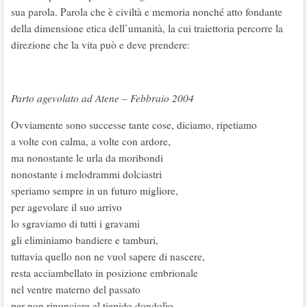
sua parola. Parola che è civiltà e memoria nonché atto fondante
della dimensione etica dell’umanità, la cui traiettoria percorre la
direzione che la vita può e deve prendere:
Parto agevolato ad Atene – Febbraio 2004
Ovviamente sono successe tante cose, diciamo, ripetiamo
a volte con calma, a volte con ardore,
ma nonostante le urla da moribondi
nonostante i melodrammi dolciastri
speriamo sempre in un futuro migliore,
per agevolare il suo arrivo
lo sgraviamo di tutti i gravami
gli eliminiamo bandiere e tamburi,
tuttavia quello non ne vuol sapere di nascere,
resta acciambellato in posizione embrionale
nel ventre materno del passato
per non rinunciare al tiepido dondolìo