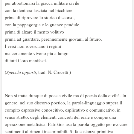
per abbottonarsi la giacca militare civile
con la dentiera lasciata nel bicchiere
prima di riprovare lo storico discorso,
con la pappagorgia e le guance pendule
prima di alzare il mento volitivo
prima ad guardare, perennemente giovani, al futuro.
I versi non rovesciano i regimi
ma certamente vivono più a lungo
di tutti i loro manifesti.
(
Specchi opposti
, trad. N. Crocetti )
Non si tratta dunque di poesia civile ma di poesia della civiltà. In
genere, nel suo discorso poetico, la parola-linguaggio supera il
compito espressivo conoscitivo, esplicativo e comunicativo, in
senso stretto, degli elementi concreti del reale e compie una
operazione metafisica. Patrikios usa la parola-oggetto per evocare
sentimenti altrimenti inesprimibili. Si fa sostanza primitiva,