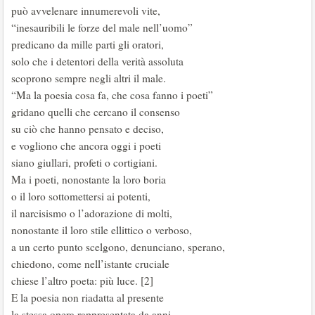
può avvelenare innumerevoli vite,
“inesauribili le forze del male nell’uomo”
predicano da mille parti gli oratori,
solo che i detentori della verità assoluta
scoprono sempre negli altri il male.
“Ma la poesia cosa fa, che cosa fanno i poeti”
gridano quelli che cercano il consenso
su ciò che hanno pensato e deciso,
e vogliono che ancora oggi i poeti
siano giullari, profeti o cortigiani.
Ma i poeti, nonostante la loro boria
o il loro sottomettersi ai potenti,
il narcisismo o l’adorazione di molti,
nonostante il loro stile ellittico o verboso,
a un certo punto scelgono, denunciano, sperano,
chiedono, come nell’istante cruciale
chiese l’altro poeta: più luce. [2]
E la poesia non riadatta al presente
la stessa opera rappresentata da anni,