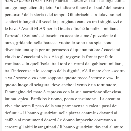
Anni di pietra
(1953-1954) Patrikios descrive l’isola «lunga come
un ago magnetico di pietra / a indicare il nord e il sud / del nostro
percorso / della storia / del tempo. Gli ubriachi si rotolavano nei
sentieri infangati / il vecchio partigiano cantava tra i singhiozzi e
le bave / Avanti ELAS per la Grecia / finché la polizia militare
l’arrestò. / Sofianòs si trascinava accanto a me / puzzolente di
ouzo, gridando nella baracca vuota: Io sono una spia, sono
diventato una spia per un permesso di quarantott’ore / cacciami
via da te / cacciami via. / E io gli reggevo la fronte per farlo
vomitare.» In quell’isola, tra i topi e i vermi dai gabinetti militari,
tra l’indecenza e lo scempio della dignità, c’è il mare che: «scorre
e va / scorre e va / non sopporta queste rocce / scorre e va». In
questo luogo di sciagura, dove anche il vento è un torturatore,
l’immagine del mare è espressa con la sua narrazione silenziosa,
intima, epica. Patrikios è uomo, poeta e testimone. La creatura
viva che sente il peso della sua permanenza e calca i passi dei
defunti: «Li hanno giustiziati nella piazza centrale / davanti ai
caffè e ai monumenti deserti / e donne impazzite correvano a
cercare gli abiti insanguinati / li hanno giustiziati davanti al muro