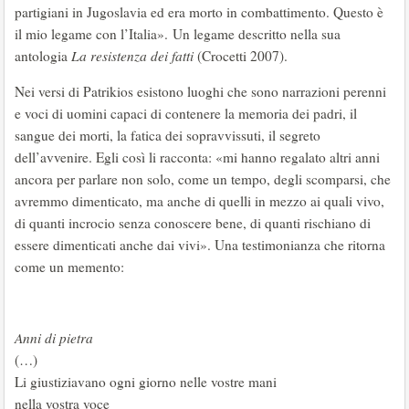
partigiani in Jugoslavia ed era morto in combattimento. Questo è
il mio legame con l’Italia». Un legame descritto nella sua
antologia
La resistenza dei fatti
(Crocetti 2007).
Nei versi di Patrikios esistono luoghi che sono narrazioni perenni
e voci di uomini capaci di contenere la memoria dei padri, il
sangue dei morti, la fatica dei sopravvissuti, il segreto
dell’avvenire. Egli così li racconta: «mi hanno regalato altri anni
ancora per parlare non solo, come un tempo, degli scomparsi, che
avremmo dimenticato, ma anche di quelli in mezzo ai quali vivo,
di quanti incrocio senza conoscere bene, di quanti rischiano di
essere dimenticati anche dai vivi». Una testimonianza che ritorna
come un memento:
Anni di pietra
(…)
Li giustiziavano ogni giorno nelle vostre mani
nella vostra voce