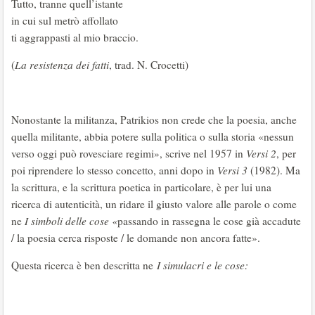
Tutto, tranne quell’istante
in cui sul metrò affollato
ti aggrappasti al mio braccio.
(
La resistenza dei fatti
, trad. N. Crocetti)
Nonostante la militanza, Patrikios non crede che la poesia, anche
quella militante, abbia potere sulla politica o sulla storia «nessun
verso oggi può rovesciare regimi», scrive nel 1957 in
Versi 2
, per
poi riprendere lo stesso concetto, anni dopo in
Versi 3
(1982). Ma
la scrittura, e la scrittura poetica in particolare, è per lui una
ricerca di autenticità, un ridare il giusto valore alle parole o come
ne
I simboli delle cose «
passando in rassegna le cose già accadute
/ la poesia cerca risposte / le domande non ancora fatte».
Questa ricerca è ben descritta ne
I simulacri e le cose: