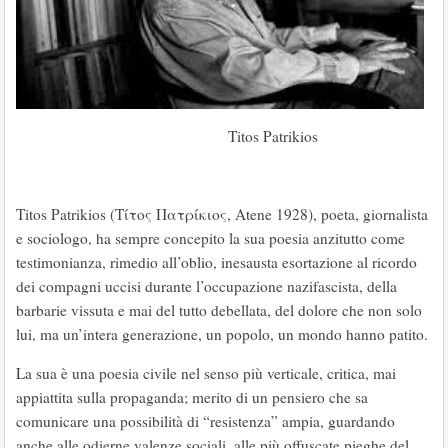
Titos Patrikios
Titos Patrikios (Τίτος Πατρίκιος, Atene 1928), poeta, giornalista
e sociologo, ha sempre concepito la sua poesia anzitutto come
testimonianza, rimedio all’oblio, inesausta esortazione al ricordo
dei compagni uccisi durante l’occupazione nazifascista, della
barbarie vissuta e mai del tutto debellata, del dolore che non solo
lui, ma un’intera generazione, un popolo, un mondo hanno patito.
La sua è una poesia civile nel senso più verticale, critica, mai
appiattita sulla propaganda; merito di un pensiero che sa
comunicare una possibilità di “resistenza” ampia, guardando
anche alle odierne valenze sociali, alle più offuscate pieghe del