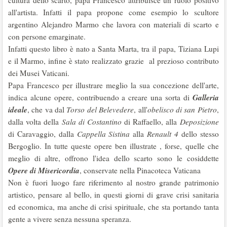
cultura dello scarto, papa Francesco attribuisce un ruolo positivo
all'artista. Infatti il papa propone come esempio lo scultore
argentino Alejandro Marmo che lavora con materiali di scarto e
con persone emarginate.
Infatti questo libro è nato a Santa Marta, tra il papa, Tiziana Lupi
e il Marmo, infine è stato realizzato grazie al prezioso contributo
dei Musei Vaticani.
Papa Francesco per illustrare meglio la sua concezione dell'arte,
Galleria
indica alcune opere, contribuendo a creare una sorta di
ideale
, che va dal
Torso del Belevedere
, all'
obelisco di san Pietro
,
dalla volta della
Sala di Costantino
di Raffaello, alla
Deposizione
di Caravaggio, dalla
Cappella Sistina
alla
Renault 4
dello stesso
Bergoglio. In tutte queste opere ben illustrate , forse, quelle che
meglio di altre, offrono l'idea dello scarto sono le cosiddette
Opere di Misericordia
, conservate nella Pinacoteca Vaticana
Non è fuori luogo fare riferimento al nostro grande patrimonio
artistico, pensare al bello, in questi giorni di grave crisi sanitaria
ed economica, ma anche di crisi spirituale, che sta portando tanta
gente a vivere senza nessuna speranza.