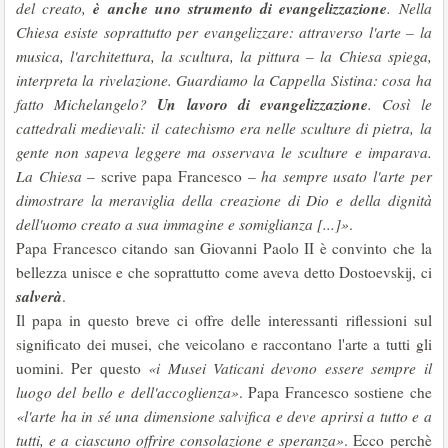
è anche uno strumento di evangelizzazione
del creato,
. Nella
Chiesa esiste soprattutto per evangelizzare: attraverso l'arte – la
musica, l'architettura, la scultura, la pittura – la Chiesa spiega,
interpreta la rivelazione. Guardiamo la Cappella Sistina: cosa ha
Un lavoro di evangelizzazione
fatto Michelangelo?
. Così le
cattedrali medievali: il catechismo era nelle sculture di pietra, la
gente non sapeva leggere ma osservava le sculture e imparava.
La Chiesa
– scrive papa Francesco –
ha sempre usato l'arte per
dimostrare la meraviglia della creazione di Dio e della dignità
dell'uomo creato a sua immagine e somiglianza [...]»
.
Papa Francesco citando san Giovanni Paolo II è convinto che la
bellezza unisce e che soprattutto come aveva detto Dostoevskij, ci
salverà
.
Il papa in questo breve ci offre delle interessanti riflessioni sul
significato dei musei, che veicolano e raccontano l'arte a tutti gli
uomini. Per questo
«i Musei Vaticani devono essere sempre il
luogo del bello e dell'accoglienza»
. Papa Francesco sostiene che
«l'arte ha in sé una dimensione salvifica e deve aprirsi a tutto e a
tutti, e a ciascuno offrire consolazione e speranza»
. Ecco perchè