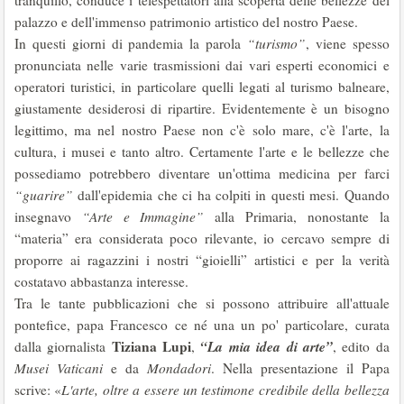
tranquillo, conduce i telespettatori alla scoperta delle bellezze del
palazzo e dell'immenso patrimonio artistico del nostro Paese.
In questi giorni di pandemia la parola
“turismo”
, viene spesso
pronunciata nelle varie trasmissioni dai vari esperti economici e
operatori turistici, in particolare quelli legati al turismo balneare,
giustamente desiderosi di ripartire. Evidentemente è un bisogno
legittimo, ma nel nostro Paese non c'è solo mare, c'è l'arte, la
cultura, i musei e tanto altro. Certamente l'arte e le bellezze che
possediamo potrebbero diventare un'ottima medicina per farci
“guarire”
dall'epidemia che ci ha colpiti in questi mesi. Quando
insegnavo
“Arte e Immagine”
alla Primaria, nonostante la
“materia” era considerata poco rilevante, io cercavo sempre di
proporre ai ragazzini i nostri “gioielli” artistici e per la verità
costatavo abbastanza interesse.
Tra le tante pubblicazioni che si possono attribuire all'attuale
pontefice, papa Francesco ce né una un po' particolare, curata
Tiziana Lupi
“La mia idea di arte”
dalla giornalista
,
, edito da
Musei Vaticani
e da
Mondadori
. Nella presentazione il Papa
scrive: «
L'arte, oltre a essere un testimone credibile della bellezza