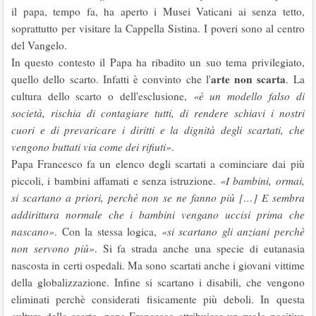
il papa, tempo fa, ha aperto i Musei Vaticani ai senza tetto,
soprattutto per visitare la Cappella Sistina. I poveri sono al centro
del Vangelo.
In questo contesto il Papa ha ribadito un suo tema privilegiato,
arte non scarta
quello dello scarto. Infatti è convinto che l'
. La
cultura dello scarto o dell'esclusione,
«è un modello falso di
società, rischia di contagiare tutti, di rendere schiavi i nostri
cuori e di prevaricare i diritti e la dignità degli scartati, che
vengono buttati via come dei rifiuti»
.
Papa Francesco fa un elenco degli scartati a cominciare dai più
piccoli, i bambini affamati e senza istruzione.
«I bambini, ormai,
si scartano a priori, perchè non se ne fanno più […] E sembra
addirittura normale che i bambini vengano uccisi prima che
nascano»
. Con la stessa logica,
«si scartano gli anziani perchè
non servono più»
. Si fa strada anche una specie di eutanasia
nascosta in certi ospedali. Ma sono scartati anche i giovani vittime
della globalizzazione. Infine si scartano i disabili, che vengono
eliminati perchè considerati fisicamente più deboli. In questa