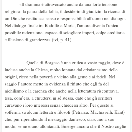
«Il dramma è attraversato anche da una forte tensione
religiosa: la paura della follia, il desiderio di giudizio, la ricerca di
un Dio che restituisca senso e responsabilità all'uomo nel dialogo.
Nel dialogo finale tra Rodolfo e Maria, l'amore diventa l'unica
possibile redenzione, capace di sciogliere imperi, colpe ereditarie
e illusione di grandezza» (ivi, p. 41).
Quella di Borgese è una critica a vasto raggio, dove è
inclusa anche la Chiesa, molto lontana dal cristianesimo delle
origini, ricco nella povertà e vicino alla gente e ai fedeli. Nel
saggio l’autore mette in evidenza il rifiuto che egli fa del
nichilismo e la carenza che anche nella letteratura riscontrava,
tesa, com’era, a chiudersi in sé stessa, dato che gli scrittori
curavano i loro interessi senza chiedersi altro. Per questo si
sofferma su alcuni letterati e filosofi (Petrarca, Machiavelli, Kant)
che, pur riprendendo il messaggio dantesco, ciascuno a suo
modo, se ne erano allontanati. Emerge ancora che il Nostro coglie