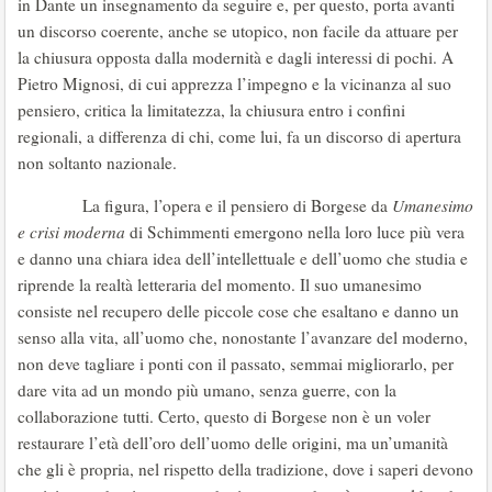
in Dante un insegnamento da seguire e, per questo, porta avanti
un discorso coerente, anche se utopico, non facile da attuare per
la chiusura opposta dalla modernità e dagli interessi di pochi. A
Pietro Mignosi, di cui apprezza l’impegno e la vicinanza al suo
pensiero, critica la limitatezza, la chiusura entro i confini
regionali, a differenza di chi, come lui, fa un discorso di apertura
non soltanto nazionale.
La figura, l’opera e il pensiero di Borgese da
Umanesimo
e crisi moderna
di Schimmenti emergono nella loro luce più vera
e danno una chiara idea dell’intellettuale e dell’uomo che studia e
riprende la realtà letteraria del momento. Il suo umanesimo
consiste nel recupero delle piccole cose che esaltano e danno un
senso alla vita, all’uomo che, nonostante l’avanzare del moderno,
non deve tagliare i ponti con il passato, semmai migliorarlo, per
dare vita ad un mondo più umano, senza guerre, con la
collaborazione tutti. Certo, questo di Borgese non è un voler
restaurare l’età dell’oro dell’uomo delle origini, ma un’umanità
che gli è propria, nel rispetto della tradizione, dove i saperi devono