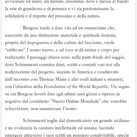
avvicinare ed unire; un mondo, insomma, dove è messa al bando
la sete di grandezza e di potenza e vi sia predominante la
solidarietà e il rispetto del prossimo e della natura.
Borgese tende a dare vita ad un umanesimo che,
nascendo da una distruzione materiale e spirituale insieme,
propria del dopoguerra e della caduta del fascismo, vuole
“edificare” l’uomo nuovo, e ad esso si dà anima e corpo per
realizzarlo. I passaggi chiave sono nella parte finale del saggio,
dove Schimmenti esamina diari, scritti e contatti vari tesi alla
realizzazione del progetto, iniziato in America e coadiuvato
dall’incontro con Thomas Mann e altri esuli italiani e stranieri,
con l’obiettivo della
Foundation of the World Republic.
Un sogno
su cui Borgese lavorò fino agli ultimi suoi giorni e ripreso in
negativo dal cosiddetto “Nuovo Ordine Mondiale” che vorrebbe
schiavizzare, non umanizzare l’uomo.
Schimmenti toglie dal dimenticatoio un grande siciliano
e ne evidenzia la caratura intellettuale ed umana, facendo
emergere attraverso i suoi scritti un pensiero condivisibile, specie