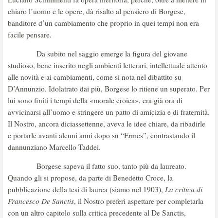
chiaro l’uomo e le opere, dà risalto al pensiero di Borgese,
banditore d’un cambiamento che proprio in quei tempi non era
facile pensare.
Da subito nel saggio emerge la figura del giovane
studioso, bene inserito negli ambienti letterari, intellettuale attento
alle novità e ai cambiamenti, come si nota nel dibattito su
D’Annunzio. Idolatrato dai più, Borgese lo ritiene un superato. Per
lui sono finiti i tempi della «morale eroica», era già ora di
avvicinarsi all’uomo e stringere un patto di amicizia e di fraternità.
Il Nostro, ancora diciassettenne, aveva le idee chiare, da ribadirle
e portarle avanti alcuni anni dopo su “Ermes”, contrastando il
dannunziano Marcello Taddei.
Borgese sapeva il fatto suo, tanto più da laureato.
Quando gli si propose, da parte di Benedetto Croce, la
pubblicazione della tesi di laurea (siamo nel 1903),
La critica di
Francesco De Sanctis
, il Nostro preferì aspettare per completarla
con un altro capitolo sulla critica precedente al De Sanctis,