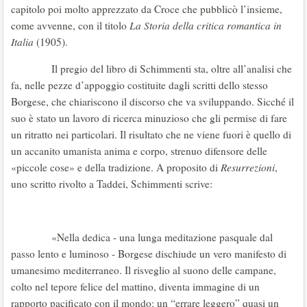
capitolo poi molto apprezzato da Croce che pubblicò l’insieme,
come avvenne, con il titolo
La Storia della critica romantica in
Italia
(1905).
Il pregio del libro di Schimmenti sta, oltre all’analisi che
fa, nelle pezze d’appoggio costituite dagli scritti dello stesso
Borgese, che chiariscono il discorso che va sviluppando. Sicché il
suo è stato un lavoro di ricerca minuzioso che gli permise di fare
un ritratto nei particolari. Il risultato che ne viene fuori è quello di
un accanito umanista anima e corpo, strenuo difensore delle
«piccole cose» e della tradizione. A proposito di
Resurrezioni
,
uno scritto rivolto a Taddei, Schimmenti scrive:
«Nella dedica - una lunga meditazione pasquale dal
passo lento e luminoso - Borgese dischiude un vero manifesto di
umanesimo mediterraneo. Il risveglio al suono delle campane,
colto nel tepore felice del mattino, diventa immagine di un
rapporto pacificato con il mondo: un “errare leggero” quasi un