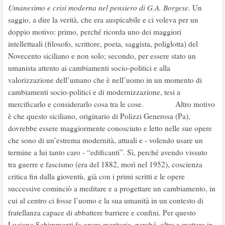
Umanesimo e crisi moderna nel pensiero di G.A. Borgese.
Un
saggio, a dire la verità, che era auspicabile e ci voleva per un
doppio motivo: primo, perché ricorda uno dei maggiori
intellettuali (filosofo, scrittore, poeta, saggista, poliglotta) del
Novecento siciliano e non solo; secondo, per essere stato un
umanista attento ai cambiamenti socio-politici e alla
valorizzazione dell’umano che è nell’uomo in un momento di
cambiamenti socio-politici e di modernizzazione, tesi a
mercificarlo e considerarlo cosa tra le cose. Altro motivo
è che questo siciliano, originario di Polizzi Generosa (Pa),
dovrebbe essere maggiormente conosciuto e letto nelle sue opere
che sono di un’estrema modernità, attuali e - volendo usare un
termine a lui tanto caro - “edificanti”. Sì, perché avendo vissuto
tra guerre e fascismo (era del 1882, morì nel 1952), coscienza
critica fin dalla gioventù, già con i primi scritti e le opere
successive cominciò a meditare e a progettare un cambiamento, in
cui al centro ci fosse l’uomo e la sua umanità in un contesto di
fratellanza capace di abbattere barriere e confini. Per questo
Luciano Schimmenti fa opera meritoria, perché, oltre a mettere in