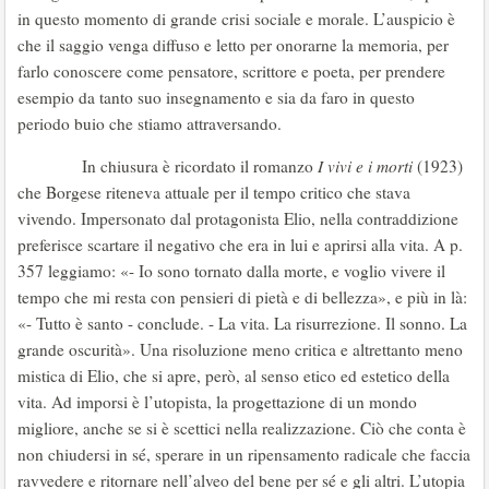
in questo momento di grande crisi sociale e morale. L’auspicio è
che il saggio venga diffuso e letto per onorarne la memoria, per
farlo conoscere come pensatore, scrittore e poeta, per prendere
esempio da tanto suo insegnamento e sia da faro in questo
periodo buio che stiamo attraversando.
In chiusura è ricordato il romanzo
I vivi e i morti
(1923)
che Borgese riteneva attuale per il tempo critico che stava
vivendo. Impersonato dal protagonista Elio, nella contraddizione
preferisce scartare il negativo che era in lui e aprirsi alla vita. A p.
357 leggiamo: «- Io sono tornato dalla morte, e voglio vivere il
tempo che mi resta con pensieri di pietà e di bellezza», e più in là:
«- Tutto è santo - conclude. - La vita. La risurrezione. Il sonno. La
grande oscurità». Una risoluzione meno critica e altrettanto meno
mistica di Elio, che si apre, però, al senso etico ed estetico della
vita. Ad imporsi è l’utopista, la progettazione di un mondo
migliore, anche se si è scettici nella realizzazione. Ciò che conta è
non chiudersi in sé, sperare in un ripensamento radicale che faccia
ravvedere e ritornare nell’alveo del bene per sé e gli altri. L’utopia