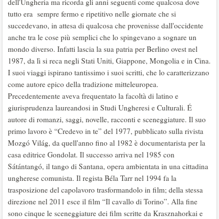
dell'Ungheria ma ricorda gli anni seguenti come qualcosa dove
tutto era sempre fermo e ripetitivo nelle giornate che si
succedevano, in attesa di qualcosa che provenisse dall'occidente
anche tra le cose più semplici che lo spingevano a sognare un
mondo diverso. Infatti lascia la sua patria per Berlino ovest nel
1987, da lì si reca negli Stati Uniti, Giappone, Mongolia e in Cina.
I suoi viaggi ispirano tantissimo i suoi scritti, che lo caratterizzano
come autore epico della tradizione mitteleuropea.
Precedentemente aveva frequentato la facoltà di latino e
giurisprudenza laureandosi in Studi Ungheresi e Culturali. É
autore di romanzi, saggi, novelle, racconti e sceneggiature. Il suo
primo lavoro è “Credevo in te” del 1977, pubblicato sulla rivista
Mozgó Világ, da quell'anno fino al 1982 è documentarista per la
casa editrice Gondolat. Il successo arriva nel 1985 con
Sátántangó, il tango di Santana, opera ambientata in una cittadina
ungherese comunista. Il regista Béla Tarr nel 1994 fa la
trasposizione del capolavoro trasformandolo in film; della stessa
direzione nel 2011 esce il film “Il cavallo di Torino”. Alla fine
sono cinque le sceneggiature dei film scritte da Krasznahorkai e