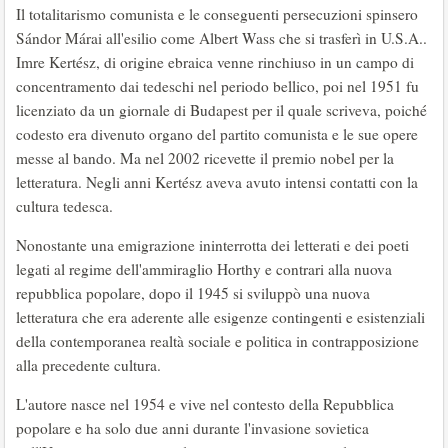
Il totalitarismo comunista e le conseguenti persecuzioni spinsero
Sándor Márai all'esilio come Albert Wass che si trasferì in U.S.A..
Imre Kertész, di origine ebraica venne rinchiuso in un campo di
concentramento dai tedeschi nel periodo bellico, poi nel 1951 fu
licenziato da un giornale di Budapest per il quale scriveva, poiché
codesto era divenuto organo del partito comunista e le sue opere
messe al bando. Ma nel 2002 ricevette il premio nobel per la
letteratura. Negli anni Kertész aveva avuto intensi contatti con la
cultura tedesca.
Nonostante una emigrazione ininterrotta dei letterati e dei poeti
legati al regime dell'ammiraglio Horthy e contrari alla nuova
repubblica popolare, dopo il 1945 si sviluppò una nuova
letteratura che era aderente alle esigenze contingenti e esistenziali
della contemporanea realtà sociale e politica in contrapposizione
alla precedente cultura.
L'autore nasce nel 1954 e vive nel contesto della Repubblica
popolare e ha solo due anni durante l'invasione sovietica