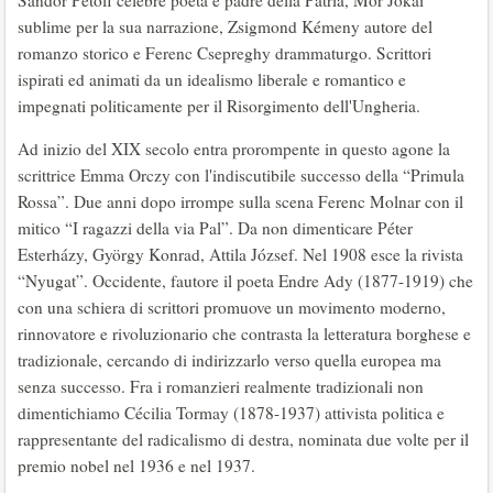
sublime per la sua narrazione, Zsigmond Kémeny autore del
romanzo storico e Ferenc Csepreghy drammaturgo. Scrittori
ispirati ed animati da un idealismo liberale e romantico e
impegnati politicamente per il Risorgimento dell'Ungheria.
Ad inizio del XIX secolo entra prorompente in questo agone la
scrittrice Emma Orczy con l'indiscutibile successo della “Primula
Rossa”. Due anni dopo irrompe sulla scena Ferenc Molnar con il
mitico “I ragazzi della via Pal”. Da non dimenticare Péter
Esterházy, György Konrad, Attila József. Nel 1908 esce la rivista
“Nyugat”. Occidente, fautore il poeta Endre Ady (1877-1919) che
con una schiera di scrittori promuove un movimento moderno,
rinnovatore e rivoluzionario che contrasta la letteratura borghese e
tradizionale, cercando di indirizzarlo verso quella europea ma
senza successo. Fra i romanzieri realmente tradizionali non
dimentichiamo Cécilia Tormay (1878-1937) attivista politica e
rappresentante del radicalismo di destra, nominata due volte per il
premio nobel nel 1936 e nel 1937.