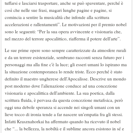
tuffarsi e lasciarsi trasportare, anche se può spaventare, perché è
così che nelle sue frasi, magari lunghe pagine e pagine, si
comincia a sentire la musicalità che infonde alla scrittura
accelerazioni e rallentamenti”. Le motivazioni per il premio nobel
sono le seguenti: “Per la sua opera avvincente e visionaria che,
nel mezzo del terrore apocalittico, riafferma il potere dell'arte”.
Le sue prime opere sono sempre caratterizzate da atmosfere rurali
e da un terrore esistenziale, sembrano racconti senza futuro per i
personaggi ma alla fine c'è la luce; gli esseri umani lo ispirano ma
la situazione contemporanea lo rende triste. Ecco perché è stato
definito il maestro ungherese dell'Apocalisse. Descrive un mondo
post moderno dove l'alienazione conduce ad una concezione
visionaria e apocalittica dell'ambiente. La sua poetica, dalla
scrittura fluida, è pervasa da questa concezione metafisica, però
oggi una debole speranza si accende nei singoli umani con un
lieve tocco di ironia tende a far nascere un'empatia fra gli stessi.
Infatti Krasznahorkai ha affermato quando ha ricevuto il nobel
che “... la bellezza, la nobiltà e il sublime ancora esistono in sé e