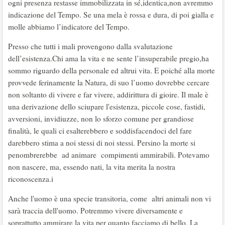
ogni presenza restasse immobilizzata in sé,identica,non avremmo
indicazione del Tempo. Se una mela è rossa e dura, di poi gialla e
molle abbiamo l’indicatore del Tempo.
Presso che tutti i mali provengono dalla svalutazione
dell’esistenza.Chi ama la vita e ne sente l’insuperabile pregio,ha
sommo riguardo della personale ed altrui vita. E poiché alla morte
provvede ferinamente la Natura, di suo l’uomo dovrebbe cercare
non soltanto di vivere e far vivere, addirittura di gioire. Il male è
una derivazione dello sciupare l'esistenza, piccole cose, fastidi,
avversioni, invidiuzze, non lo sforzo comune per grandiose
finalità, le quali ci esalterebbero e soddisfacendoci del fare
darebbero stima a noi stessi di noi stessi. Persino la morte si
penombrerebbe ad animare compimenti ammirabili. Potevamo
non nascere, ma, essendo nati, la vita merita la nostra
riconoscenza.i
Anche l'uomo è una specie transitoria, come altri animali non vi
sarà traccia dell'uomo. Potremmo vivere diversamente e
soprattutto ammirare la vita per quanto facciamo di bello. La