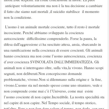
anticipare volontariamente ma non è la tua decisione a cambiare
il fatto che siamo nati mortali ,il suicidio stabilisce il momento
non la condizione.
L'uomo è un animale mortale cosciente, tutto il resto è mortale
incosciente. Perché abbiamo sviluppato la coscienza
autocosciente difficilissimo comprenderlo. Forse la paura, la
difesa dall'aggressione ci ha suscitato attesa, ansia, sbarcando in
una ramificazione nella coscienza di essere coscienti. Gli animali
hanno coscienza ma non come l’uomo autocoscienza, coscienza
d’aver coscienza SVINCOLATA DALL’IMMEDIATEZZA. Gli
animali non si interrogano oltre, sulla vita,la vivono. Hanno scopi
segnati, non deliberati.Non concepiscono domande
problematiche, vivono.Non si dilemmano sulla origine e la fine,
vivono.L’uomo sta nel mondo spesso come uno straniero, vede e
non comprende come mai c’è l’Universo, come mai esiste
l’uomo cosciente di non capire.Incredibile. La nostra specialità sta
nel capire di non capire. Nel Tempo sociale, il tempo storico,
tutt'altro. Fare o non fare,dare valore al tempo ,non darlo, con una