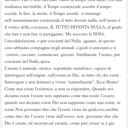
risultanza inevitabile, il Tempo esistenziale assorbe il tempo
sociale, la fine ,la morte, il Tempo sociale si immerge
nell’annientamento esistenziale,il tutto diventa nulla, nell’uomo è
il vertice della coscienza, IL TUTTO DIVENTA NULLA, al grado
che fare e non fare si pareggiano. Ma soccorre la NOIA,
l’insoddisfazione, e pur coscienti del Nulla, agiamo, in questo
caso abbiamo compagnia negli animali ,i quali si annoiano,e n
correre, cacciare, comunicare, giocare. Similmente, l’uomo, pur
cosciente del Nulla,opera.
L'uomo è naturale ,storico, soprattutto metafisico, capace di
interrogarsi sull'origine ,sull'essere,su Dio, su tutto ciò che esiste .
Interrogare e non fermarsi a vivere “naturalmente”, Ecce Homo!
Come mai esiste l'esistenza ,e non sa rispondere. Quando noi
diciamo esiste l'essere non sappiamo come mai esiste l’essere;
quando noi diciamo esiste Dio non sappiamo come mai esiste, se
esiste.Non possiamo dire che l'essere viene da qualcosa,sarebbe
come dire che l’essere viene dall'essere, non possiamo dire che
Dio è creato, né increato,né creante, come può creare se è gia