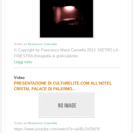
Scritto da
Redazione Culturelite
© Copyright by Francesco Maria Cannella 2013: DIETRO LA
FINESTRA (fotografia & grafica)&nbs...
Leggi tutto
Video
PRESENTAZIONE DI CULTURELITE.COM ALL'HOTEL
CRISTAL PALACE DI PALERMO...
Scritto da
Redazione Culturelite
https://www.youtube.com/watch?v=aABLOr03kF8