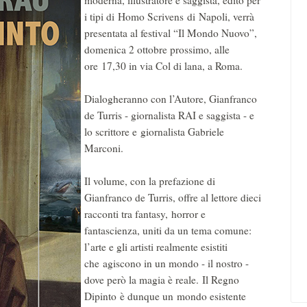
moderna, illustratore e saggista, edito per
i tipi di Homo Scrivens di Napoli, verrà
presentata al festival “Il Mondo Nuovo”,
domenica 2 ottobre prossimo, alle
ore 17,30 in via Col di lana, a Roma.
Dialogheranno con l’Autore, Gianfranco
de Turris - giornalista RAI e saggista - e
lo scrittore e giornalista Gabriele
Marconi.
Il volume, con la prefazione di
Gianfranco de Turris, offre al lettore dieci
racconti tra fantasy, horror e
fantascienza, uniti da un tema comune:
l’arte e gli artisti realmente esistiti
che agiscono in un mondo - il nostro -
dove però la magia è reale. Il Regno
Dipinto è dunque un mondo esistente