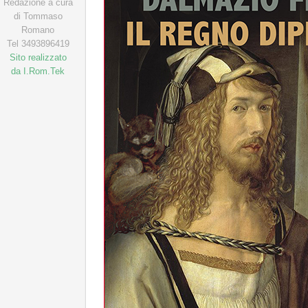
Redazione a cura
di Tommaso
Romano
Tel 3493896419
Sito realizzato
da I.Rom.Tek