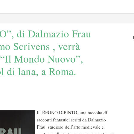
”, di Dalmazio Frau
omo Scrivens , verrà
al “Il Mondo Nuovo”,
l di lana, a Roma.
IL REGNO DIPINTO, una raccolta di
racconti fantastici scritti da Dalmazio
Frau, studioso dell’arte medievale e