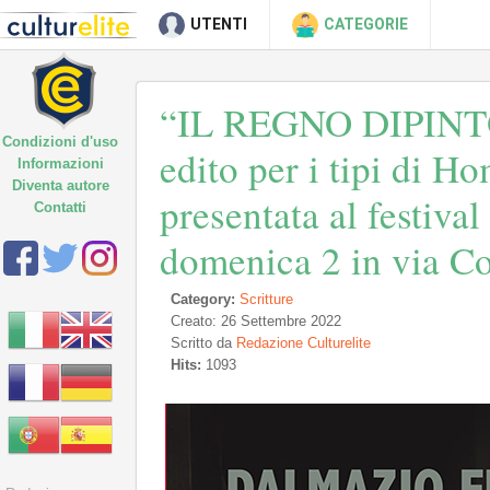
UTENTI
CATEGORIE
“IL REGNO DIPINTO
Condizioni d'uso
edito per i tipi di H
Informazioni
Diventa autore
presentata al festiv
Contatti
domenica 2 in via Co
Category:
Scritture
Creato: 26 Settembre 2022
Scritto da
Redazione Culturelite
Hits:
1093