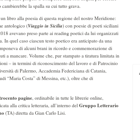
o cambierebbe la spalla su cui tutto grava.
n libro alla poesia di questa regione del nostro Meridione:
Viaggio in Sicilia
me antologico (
) con poesie di poeti siciliani
18 avevano preso parte ai reading poetici da lui organizzati
a. In quel caso ciascun testo poetico era anticipato da una
i componeva di alcuni brani in ricordo e commemorazione di
enuti a mancare. Volume che, pur stampato a tiratura limitata in
sioni – in termini di riconoscimento del lavoro e di Patrocinio
Università di Palermo, Accademia Federiciana di Catania,
tudi “Maria Costa” di Messina, etc.), oltre che di
trocento pagine
, ordinabile in tutte le librerie online,
Gruppo Letterario
cata alla critica letteraria, all’interno del
no
(TA) diretta da Gian Carlo Lisi.