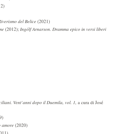
2)
iverismo del Belice
(2021)
me
(2012);
Ingólf Arnarson. Dramma epico in versi liberi
iliani. Vent’anni dopo il Duemila, vol. 1,
a cura di José
9)
o amore
(2020)
011)