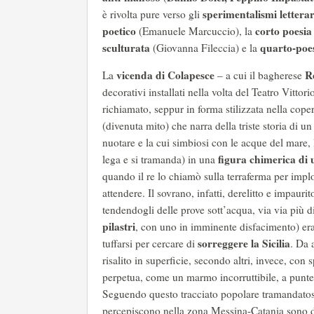
sperimentalismi letterar
è rivolta pure verso gli
poetico
corto poesia 
(Emanuele Marcuccio), la
sculturata
quarto-poe
(Giovanna Fileccia) e la
vicenda di Colapesce
R
La
– a cui il bagherese
decorativi installati nella volta del Teatro Vitto
richiamato, seppur in forma stilizzata nella cope
(divenuta mito) che narra della triste storia di un
nuotare e la cui simbiosi con le acque del mare, 
figura chimerica di
lega e si tramanda) in una
quando il re lo chiamò sulla terraferma per implo
attendere. Il sovrano, infatti, derelitto e impauri
tendendogli delle prove sott’acqua, via via più d
pilastri
, con uno in imminente disfacimento) era
sorreggere la Sicilia
tuffarsi per cercare di
. Da 
risalito in superficie, secondo altri, invece, con s
perpetua, come un marmo incorruttibile, a puntella
Seguendo questo tracciato popolare tramandatos
percepiscono nella zona Messina-Catania sono d