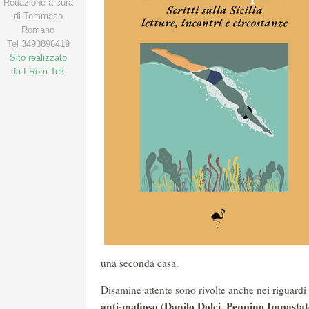
Redazione a cura
di Tommaso
Romano
Tel 3493896419
Sito realizzato
da I.Rom.Tek
una seconda casa.
Disamine attente sono rivolte anche nei riguardi 
anti-mafioso
Danilo Dolci, Peppino Impasta
(