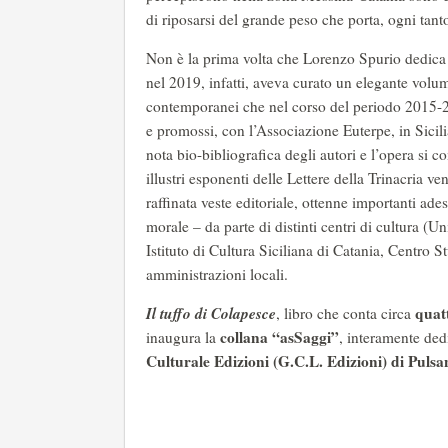
di riposarsi del grande peso che porta, ogni tant
Non è la prima volta che Lorenzo Spurio dedica u
nel 2019, infatti, aveva curato un elegante volu
contemporanei che nel corso del periodo 2015-20
e promossi, con l’Associazione Euterpe, in Sicili
nota bio-bibliografica degli autori e l’opera s
illustri esponenti delle Lettere della Trinacria v
raffinata veste editoriale, ottenne importanti ade
morale – da parte di distinti centri di cultura (
Istituto di Cultura Siciliana di Catania, Centro S
amministrazioni locali.
Il tuffo di Colapesce
quat
, libro che conta circa
collana “asSaggi”
inaugura la
, interamente dedi
Culturale Edizioni (G.C.L. Edizioni) di Pulsa