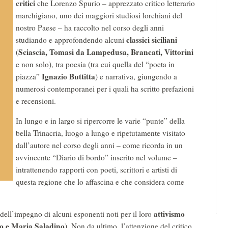
critici
che Lorenzo Spurio – apprezzato critico letterario
marchigiano, uno dei maggiori studiosi lorchiani del
nostro Paese – ha raccolto nel corso degli anni
classici siciliani
studiando e approfondendo alcuni
Sciascia, Tomasi da Lampedusa, Brancati, Vittorini
(
e non solo), tra poesia (tra cui quella del “poeta in
Ignazio Buttitta
piazza”
) e narrativa, giungendo a
numerosi contemporanei per i quali ha scritto prefazioni
e recensioni.
In lungo e in largo si ripercorre le varie “punte” della
bella Trinacria, luogo a lungo e ripetutamente visitato
dall’autore nel corso degli anni – come ricorda in un
avvincente “Diario di bordo” inserito nel volume –
intrattenendo rapporti con poeti, scrittori e artisti di
questa regione che lo affascina e che considera come
attivismo
dell’impegno di alcuni esponenti noti per il loro
to e Maria Saladino
). Non da ultimo, l’attenzione del critico