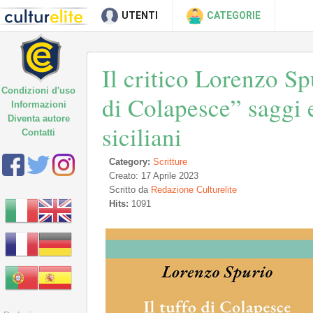
UTENTI
CATEGORIE
Il critico Lorenzo Spu
Condizioni d'uso
di Colapesce” saggi e
Informazioni
Diventa autore
siciliani
Contatti
Category:
Scritture
Creato: 17 Aprile 2023
Scritto da
Redazione Culturelite
Hits:
1091