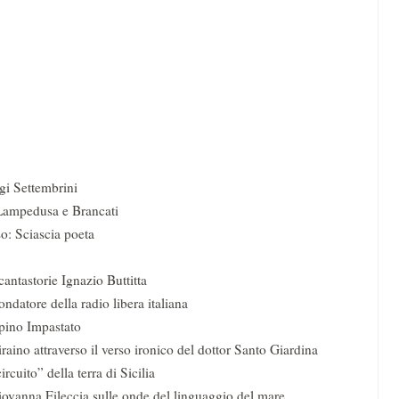
gi Settembrini
 Lampedusa e Brancati
so: Sciascia poeta
antastorie Ignazio Buttitta
ndatore della radio libera italiana
ppino Impastato
Piraino attraverso il verso ironico del dottor Santo Giardina
rcuito” della terra di Sicilia
 Giovanna Fileccia sulle onde del linguaggio del mare