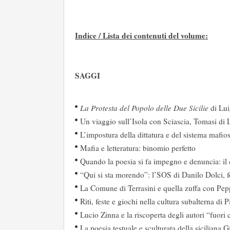
Indice / Lista dei contenuti del volume:
SAGGI
La Protesta del Popolo delle Due Sicilie
di Lui
Un viaggio sull’Isola con Sciascia, Tomasi di
L’impostura della dittatura e del sistema mafio
Mafia e letteratura: binomio perfetto
Quando la poesia si fa impegno e denuncia: il c
“Qui si sta morendo”: l’SOS di Danilo Dolci, fo
La Comune di Terrasini e quella zuffa con Pe
Riti, feste e giochi nella cultura subalterna di 
Lucio Zinna e la riscoperta degli autori “fuori ci
La poesia testuale e sculturata della siciliana