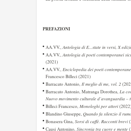
PREFAZIONI
AA.VV.,
Antologia di E...state in versi, X ediz
AA.VV.,
Antologia di poeti contemporanei sici
(2021)
AA.VV.,
Enciclopedia dei poeti contemporanei
Francesco Billeci (2021)
Barracato Antonio,
Il meglio di me, vol. 2
(202
Barracato Antonio, Matranga Dorothea,
La cor
Nuovo movimento culturale d’avanguardia – te
Billeci Francesco,
Monologhi per attori
(2022
Blandino Giuseppe,
Quando fa silenzio il rum
Bonasera Gina,
Sorsi di caffè. Racconti brevi
(
Causi Antonino,
Sincronia tra cuore e mente
(