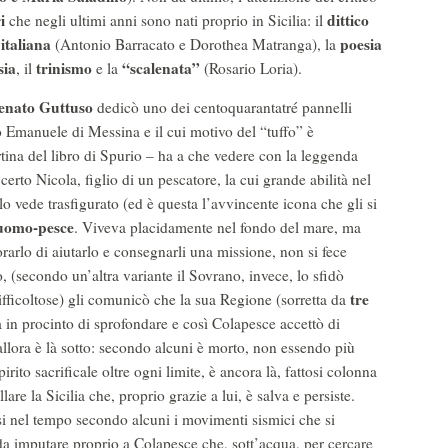
i
dittico
che negli ultimi anni sono nati proprio in Sicilia: il
italiana
poesia
(Antonio Barracato e Dorothea Matranga), la
sia
trinismo
“scalenata”
, il
e la
(Rosario Loria).
enato Guttuso
dedicò uno dei centoquarantatré pannelli
rio Emanuele di Messina e il cui motivo del “tuffo” è
rtina del libro di Spurio – ha a che vedere con la leggenda
 certo Nicola, figlio di un pescatore, la cui grande abilità nel
lo vede trasfigurato (ed è questa l’avvincente icona che gli si
 uomo-pesce
. Viveva placidamente nel fondo del mare, ma
rarlo di aiutarlo e consegnarli una missione, non si fece
to, (secondo un’altra variante il Sovrano, invece, lo sfidò
tre
ifficoltose) gli comunicò che la sua Regione (sorretta da
 in procinto di sprofondare e così Colapesce accettò di
allora è là sotto: secondo alcuni è morto, non essendo più
pirito sacrificale oltre ogni limite, è ancora là, fattosi colonna
re la Sicilia che, proprio grazie a lui, è salva e persiste.
i nel tempo secondo alcuni i movimenti sismici che si
a imputare proprio a Colapesce che, sott’acqua, per cercare