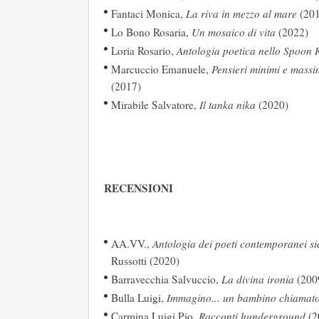
Fantaci Monica,
La riva in mezzo al mare
(201
Lo Bono Rosaria,
Un mosaico di vita
(2022)
Loria Rosario,
Antologia poetica nello Spoon R
Marcuccio Emanuele,
Pensieri minimi e massi
(2017)
Mirabile Salvatore,
Il tanka nika
(2020)
RECENSIONI
AA.VV.,
Antologia dei poeti contemporanei sic
Russotti (2020)
Barravecchia Salvuccio,
La divina ironia
(200
Bulla Luigi,
Immagino... un bambino chiamat
Carmina Luigi Pio,
Racconti hunderground
(2