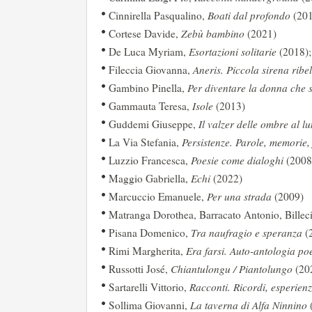
Cinnirella Pasqualino,
Boati dal profondo
(201
Cortese Davide,
Zebù bambino
(2021)
De Luca Myriam,
Esortazioni solitarie
(2018)
Fileccia Giovanna,
Aneris. Piccola sirena ribel
Gambino Pinella,
Per diventare la donna che 
Gammauta Teresa,
Isole
(2013)
Guddemi Giuseppe,
Il valzer delle ombre al l
La Via Stefania,
Persistenze. Parole, memorie,
Luzzio Francesca,
Poesie come dialoghi
(2008
Maggio Gabriella,
Echi
(2022)
Marcuccio Emanuele,
Per una strada
(2009)
Matranga Dorothea, Barracato Antonio, Billec
Pisana Domenico,
Tra naufragio e speranza
(
Rimi Margherita,
Era farsi. Auto-antologia p
Russotti José,
Chiantulongu / Piantolungo
(20
Sartarelli Vittorio,
Racconti. Ricordi, esperienz
Sollima Giovanni,
La taverna di Alfa Ninnino