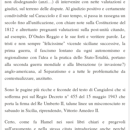
non disdegnando (anzi…) di intervenire con nette valutazioni e
giudizi, sul terreno delle dispute. Al giudizio positivo e certamente
condivisibile sul Caracciolo e il suo tempo, si passa in rassegna un
secolo fino all'unificazione, con chiare note sulla Costituzione del
1812 e altrettanto pregnanti valutazioni sulla post-unità citando,
ad esempio, D’Ondes Reggio e le sue forti e veritiere parole. Le
tristi e non sempre "felicissime" vicende siciliane successive, la
prima guerra, il fascismo lontano da ogni autonomismo e
regionalismo con l'idea e la pratica dello Stato-Totalità, portano
alla seconda guerra mondiale e alla liberazione (o invasione?)
anglo-americana, al Separatismo e a tutte le problematiche da
contestualizzare, anzitutto.
Sono le pagine più ricche e feconde del testo di Cangialosi che si
sofferma poi sul Regio Decreto n° 455 del 15 maggio 1943 che
porta la firma del Re Umberto II, talune linee un misconosciuto re
sabaudo in Sicilia, riprendendo, Vittorio Amedeo II.
Certo, come fa Hamel nei suoi libri chiari e pregevoli
sull'argomento e nella stessa citata introduzione anche perché