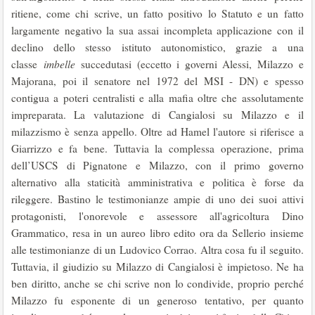
ritiene, come chi scrive, un fatto positivo lo Statuto e un fatto
largamente negativo la sua assai incompleta applicazione con il
declino dello stesso istituto autonomistico, grazie a una
classe
imbelle
succedutasi (eccetto i governi Alessi, Milazzo e
Majorana, poi il senatore nel 1972 del MSI - DN) e spesso
contigua a poteri centralisti e alla mafia oltre che assolutamente
impreparata. La valutazione di Cangialosi su Milazzo e il
milazzismo è senza appello. Oltre ad Hamel l'autore si riferisce a
Giarrizzo e fa bene. Tuttavia la complessa operazione, prima
dell’USCS di Pignatone e Milazzo, con il primo governo
alternativo alla staticità amministrativa e politica è forse da
rileggere. Bastino le testimonianze ampie di uno dei suoi attivi
protagonisti, l'onorevole e assessore all'agricoltura Dino
Grammatico, resa in un aureo libro edito ora da Sellerio insieme
alle testimonianze di un Ludovico Corrao. Altra cosa fu il seguito.
Tuttavia, il giudizio su Milazzo di Cangialosi è impietoso. Ne ha
ben diritto, anche se chi scrive non lo condivide, proprio perché
Milazzo fu esponente di un generoso tentativo, per quanto