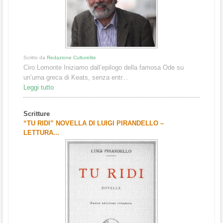
Scritto da
Redazione Culturelite
Ciro Lomonte Iniziamo dall’epilogo della famosa Ode su
un’urna greca di Keats, senza entr...
Leggi tutto
Scritture
“TU RIDI” NOVELLA DI LUIGI PIRANDELLO –
LETTURA...