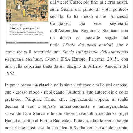
dal viceré Caracciolo fino ai giorni nostri,
sulla Sicilia dal punto di vista politico-
sociale. Ci ha messo mano Francesco
Cangialosi, già vice segretario
dell’Assemblea Regionale Siciliana con
un denso ed agevole saggio dal
titolo
L'isola dei passi perduti
, che è
come recita il sottotitolo una
Storia istituzionale dell'Autonomia
Regionale Siciliana
, (Nuova IPSA Editore, Palermo, 2015), con
una bella copertina tratta da un disegno di Alfonso Amorelli del
1952.
Impresa ardua ma riuscita nella sintesi efficace e nelle tesi esposte,
che - grosso modo - ricollegano l'Autore al suo autorevole e colto
prefatore, Pasquale Hamel che, apprezzando l'opera, in realtà
declina il suo
manifesto
antiautonomista e antiregionalista,
salvando Don Sturzo e le sue stesse personali ascendenze (oggi
Hamel è iscritto al Partito Radicale). Tuttavia, oltre le cronache già
note, Cangialosi tesse la sua idea di Sicilia con personale acribia,