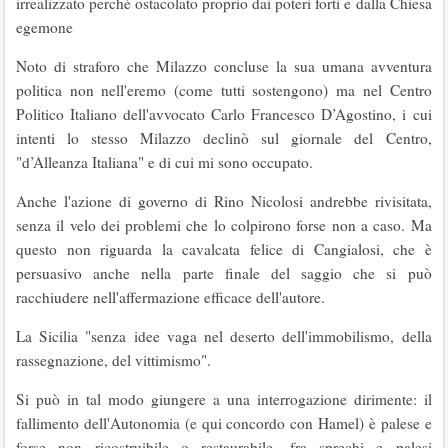
irrealizzato perché ostacolato proprio dai poteri forti e dalla Chiesa
egemone
Noto di straforo che Milazzo concluse la sua umana avventura
politica non nell'eremo (come tutti sostengono) ma nel Centro
Politico Italiano dell'avvocato Carlo Francesco D’Agostino, i cui
intenti lo stesso Milazzo declinò sul giornale del Centro,
"d’Alleanza Italiana" e di cui mi sono occupato.
Anche l'azione di governo di Rino Nicolosi andrebbe rivisitata,
senza il velo dei problemi che lo colpirono forse non a caso. Ma
questo non riguarda la cavalcata felice di Cangialosi, che è
persuasivo anche nella parte finale del saggio che si può
racchiudere nell'affermazione efficace dell'autore.
La Sicilia "senza idee vaga nel deserto dell'immobilismo, della
rassegnazione, del vittimismo".
Si può in tal modo giungere a una interrogazione dirimente: il
fallimento dell'Autonomia (e qui concordo con Hamel) è palese e
forse non ricostruibile o restaurabile, fra sprechi e palesi