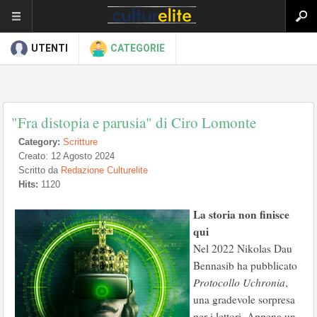
UTENTI
CATEGORIE
"Fra distopia e parusia" di Ciro Lomonte
Category:
Scritture
Creato: 12 Agosto 2024
Scritto da
Redazione Culturelite
Hits:
1120
La storia non finisce
qui
Nel 2022 Nikolas Dau
Bennasib ha pubblicato
Protocollo Uchronia
,
una gradevole sorpresa
per i lettori. Appena un