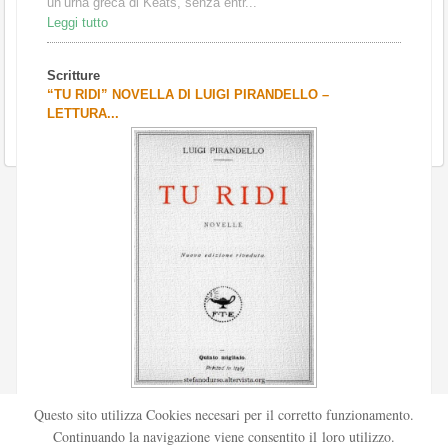
un’urna greca di Keats, senza entr...
Leggi tutto
Scritture
“TU RIDI” NOVELLA DI LUIGI PIRANDELLO –
LETTURA...
Scritto da
Redazione Culturelite
Questo sito utilizza Cookies necesari per il corretto funzionamento.
Pubblicata nel 1912 sul «Corriere della sera», la novella Tu
Continuando la navigazione viene consentito il loro utilizzo.
ridi fu successivamente inserita nella ...