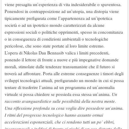
viene presagita un’esperienza di vita indesiderabile o spaventosa.
Ponendosi in contrapposizione ad un’utopia, una distopia viene
tipicamente prefigurata come l’appartenenza ad un’ipotetica
società o ad un ipotetico mondo caratterizzati da alcune
espressioni sociali o politiche opprimenti, spesso in concomitanza
o in conseguenza di condizioni ambientali o tecnologiche
pericolose, che sono state portate al loro limite estremo.
L’opera di Nikolas Dau Bennasib valica i limiti precedenti,
ponendo il lettore di fronte a nuove e più impegnative domande
morali, stimolate dalle tendenze transumaniste che il futuro si
troverà ad affrontare. Porta alle estreme conseguenze i timori degli
sviluppi tecnologici attuali, prefigurando un mondo in cui si possa
tentare di trasferire l’anima ad un programma ed un’anomalia
virtuale si possa chiedere se possieda essa stessa un’anima.
Un
racconto avanguardistico sulle possibilità della nostra mente.
Una riflessione profonda su cosa voglia dire possedere un’anima.
I ritmi del progresso tecnologico hanno assunto ormai
accelerazioni esponenziali, che ci rendono tutti un po’ ebbri,
inconsapevoli e indifesi di fronte ai rischi di un uso distorto della