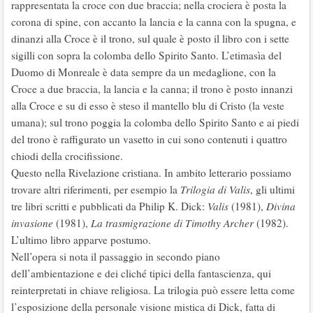
rappresentata la croce con due braccia; nella crociera è posta la
corona di spine, con accanto la lancia e la canna con la spugna, e
dinanzi alla Croce è il trono, sul quale è posto il libro con i sette
sigilli con sopra la colomba dello Spirito Santo. L’etimasìa del
Duomo di Monreale è data sempre da un medaglione, con la
Croce a due braccia, la lancia e la canna; il trono è posto innanzi
alla Croce e su di esso è steso il mantello blu di Cristo (la veste
umana); sul trono poggia la colomba dello Spirito Santo e ai piedi
del trono è raffigurato un vasetto in cui sono contenuti i quattro
chiodi della crocifissione.
Questo nella Rivelazione cristiana. In ambito letterario possiamo
trovare altri riferimenti, per esempio la
Trilogia di Valis
, gli ultimi
tre libri scritti e pubblicati da Philip K. Dick:
Valis
(1981),
Divina
invasione
(1981),
La trasmigrazione di Timothy Archer
(1982).
L’ultimo libro apparve postumo.
Nell’opera si nota il passaggio in secondo piano
dell’ambientazione e dei cliché tipici della fantascienza, qui
reinterpretati in chiave religiosa. La trilogia può essere letta come
l’esposizione della personale visione mistica di Dick, fatta di