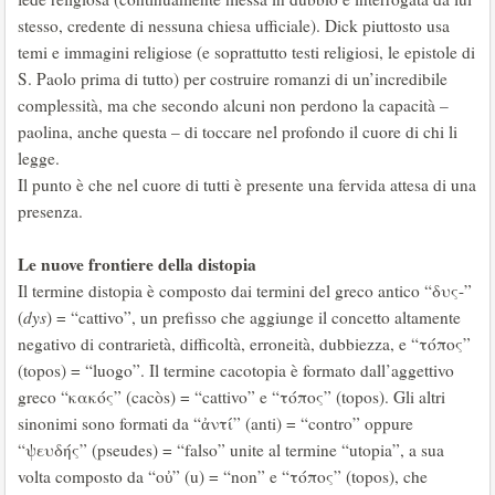
stesso, credente di nessuna chiesa ufficiale). Dick piuttosto usa
temi e immagini religiose (e soprattutto testi religiosi, le epistole di
S. Paolo prima di tutto) per costruire romanzi di un’incredibile
complessità, ma che secondo alcuni non perdono la capacità –
paolina, anche questa – di toccare nel profondo il cuore di chi li
legge.
Il punto è che nel cuore di tutti è presente una fervida attesa di una
presenza.
Le nuove frontiere della distopia
Il termine distopia è composto dai termini del greco antico “δυς-”
(
dys
) = “cattivo”, un prefisso che aggiunge il concetto altamente
negativo di contrarietà, difficoltà, erroneità, dubbiezza, e “τόπος”
(topos) = “luogo”. Il termine cacotopia è formato dall’aggettivo
greco “κακός” (cacòs) = “cattivo” e “τόπος” (topos). Gli altri
sinonimi sono formati da “ἀντί” (anti) = “contro” oppure
“ψευδής” (pseudes) = “falso” unite al termine “utopia”, a sua
volta composto da “οὐ” (u) = “non” e “τόπος” (topos), che