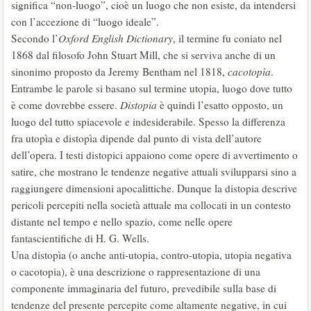
significa “non-luogo”, cioè un luogo che non esiste, da intendersi
con l’accezione di “luogo ideale”.
Secondo l’
Oxford English Dictionary
, il termine fu coniato nel
1868 dal filosofo John Stuart Mill, che si serviva anche di un
sinonimo proposto da Jeremy Bentham nel 1818,
cacotopìa
.
Entrambe le parole si basano sul termine utopia, luogo dove tutto
è come dovrebbe essere.
Distopia
è quindi l’esatto opposto, un
luogo del tutto spiacevole e indesiderabile. Spesso la differenza
fra utopìa e distopìa dipende dal punto di vista dell’autore
dell’opera. I testi distopici appaiono come opere di avvertimento o
satire, che mostrano le tendenze negative attuali svilupparsi sino a
raggiungere dimensioni apocalittiche. Dunque la distopia descrive
pericoli percepiti nella società attuale ma collocati in un contesto
distante nel tempo e nello spazio, come nelle opere
fantascientifiche di H. G. Wells.
Una distopìa (o anche anti-utopia, contro-utopia, utopia negativa
o cacotopia), è una descrizione o rappresentazione di una
componente immaginaria del futuro, prevedibile sulla base di
tendenze del presente percepite come altamente negative, in cui