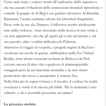
Cento anni dopo, i sopravvissuti all’esplosione della supernova
che ha causato il blackout delle connessioni mondiali riprendono i
contatti. Il gruppo di Al Hajj è ora guidato dal nuovo Al Khadim,
Hanuman, l’uomo-scimmia salvato dai laboratori Singularity.
Preso sotto la sua ala, Damaso, il riflessivo acerbo adolescente
nato dalla violenza, viene trascinato nella ricerca di una verità a
cui non appartiene, ma che gli aprirà gli occhi sul mondo e sul
suo passato, oltre i confini della piccola Palawan.
Attraverso il viaggio di scoperta, i progetti segreti di
BigSister
cavalcano un secolo di guerre, infiltrandosi nella Zoe Virtual
Reality, dove alcuni scienziati reclutati da Rebecca du Puit
cercano ancora di dare vita a qualcosa di inimmaginabile,
osteggiati però da un’ennesima anomalia e da uno strano
predicatore che riesce a manipolare il sistema Zoe.
Nella lotta per la sopravvivenza e il riscatto, il confine fra realtà,
coscienza e verità si fa ancora più labile. Ma la domanda è una
soltanto: a chi è possibile possedere un’anima?
La presenza anelata