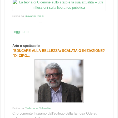
Scritto da
Giovanni Teresi
...
Leggi tutto
Arte e spettacolo
“EDUCARE ALLA BELLEZZA: SCALATA O INIZIAZIONE?
“DI CIRO...
Scritto da
Redazione Culturelite
Ciro Lomonte Iniziamo dall’epilogo della famosa Ode su