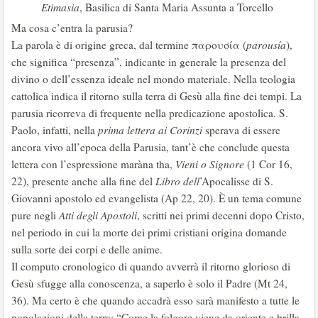
Etimasia
, Basilica di Santa Maria Assunta a Torcello
Ma cosa c’entra la parusia?
La parola è di origine greca, dal termine παρουσία (
parousía
),
che significa “presenza
”, indicante in generale la presenza del
divino o dell’essenza ideale nel mondo materiale. Nella teologia
cattolica indica il ritorno sulla terra di Gesù alla fine dei tempi. La
parusia ricorreva di frequente nella predicazione apostolica. S.
Paolo, infatti, nella
prima lettera ai Corinzi
sperava di essere
ancora vivo all’epoca della Parusia, tant’è che conclude questa
lettera con l’espressione maràna tha,
Vieni o Signore
(1 Cor 16,
22), presente anche alla fine del
Libro dell
’Apocalisse di S.
Giovanni apostolo ed evangelista (Ap 22, 20). È un tema comune
pure negli
Atti degli Apostoli
, scritti nei primi decenni dopo Cristo,
nel periodo in cui la morte dei primi cristiani origina domande
sulla sorte dei corpi e delle anime.
Il computo cronologico di quando avverrà il ritorno glorioso di
Gesù sfugge alla conoscenza, a saperlo è solo il Padre (Mt 24,
36). Ma certo è che quando accadrà esso sarà manifesto a tutte le
popolazioni della terra: “Come la folgore viene da oriente e brilla