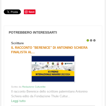
Save
POTREBBERO INTERESSARTI
Scritture
1
2
3
IL RACCONTO "BERENICE" DI ANTONINO SCHIERA
FINALISTA AL...
Scritto da
Redazione Culturelite
Il racconto Berenice dello scrittore palermitano Antonino
Schiera edito da Fondazione Thule Cultur...
Leggi tutto