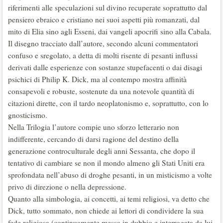
riferimenti alle speculazioni sul divino recuperate soprattutto dal
pensiero ebraico e cristiano nei suoi aspetti più romanzati, dal
mito di Elia sino agli Esseni, dai vangeli apocrifi sino alla Cabala.
Il disegno tracciato dall’autore, secondo alcuni commentatori
confuso e sregolato, a detta di molti risente di pesanti influssi
derivati dalle esperienze con sostanze stupefacenti o dai disagi
psichici di Philip K. Dick, ma al contempo mostra affinità
consapevoli e robuste, sostenute da una notevole quantità di
citazioni dirette, con il tardo neoplatonismo e, soprattutto, con lo
gnosticismo.
Nella Trilogia l’autore compie uno sforzo letterario non
indifferente, cercando di darsi ragione del destino della
generazione controculturale degli anni Sessanta, che dopo il
tentativo di cambiare se non il mondo almeno gli Stati Uniti era
sprofondata nell’abuso di droghe pesanti, in un misticismo a volte
privo di direzione o nella depressione.
Quanto alla simbologia, ai concetti, ai temi religiosi, va detto che
Dick, tutto sommato, non chiede ai lettori di condividere la sua
fede religiosa (continuamente messa in dubbio e interrogata da lui