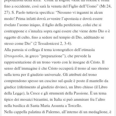
fino a occidente, così sarà la venuta del Figlio dell’Uomo” (Mt 24,
27). S. Paolo tuttavia specifica: “Nessuno vi inganni in alcun
modo! Prima infatti dovrà avvenire l’apostasia e dovrà essere
rivelato l’uomo iniquo, il figlio della perdizione, colui che si
contrappone e s’innalza sopra ogni essere che viene detto Dio o è
oggetto di culto, fino a sedere nel tempio di Dio, additando se
stesso come Dio” (2 Tessalonicesi 2, 3-4).
Alla parusia si collega il tema iconografico dell’etimasìa
(ἑτοιμασία, in greco “preparazione”), che prevede la
rappresentazione di un trono vuoto con le insegne di Cristo. Il
senso dell’immagine è che Cristo occuperà il trono al suo ritorno
sulla terra per il giudizio universale. Gli attributi del trono
comprendono spesso un cuscino sul quale è posto il mantello da
giudice (riferimento al giudizio divino), un libro chiuso (il Libro
della Legge), la Croce e gli strumenti della Passione. È un tema
tipico dei mosaici bizantini, in Italia si può ammirare fra l’altro
nella basilica di Santa Maria Assunta a Torcello.
Nella cappella palatina di Palermo, all’interno di un medaglione, è