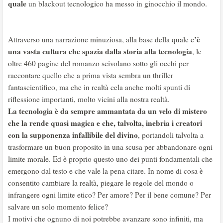
quale
un blackout tecnologico ha messo in ginocchio il mondo.
’è
Attraverso una narrazione minuziosa, alla base della quale c
una vasta cultura che spazia dalla storia alla tecnologia
, le
oltre 460 pagine del romanzo scivolano sotto gli occhi per
raccontare quello che a prima vista sembra un thriller
fantascientifico, ma che in realtà cela anche molti spunti di
riflessione importanti, molto vicini alla nostra realtà.
La tecnologia è da sempre ammantata da un velo di mistero
che la rende quasi magica e che, talvolta, inebria i creatori
con la supponenza infallibile del divino
, portandoli talvolta a
trasformare un buon proposito in una scusa per abbandonare ogni
limite morale. Ed è proprio questo uno dei punti fondamentali che
emergono dal testo e che vale la pena citare. In nome di cosa è
consentito cambiare la realtà, piegare le regole del mondo o
infrangere ogni limite etico? Per amore? Per il bene comune? Per
salvare un solo momento felice?
I motivi che ognuno di noi potrebbe avanzare sono infiniti, ma