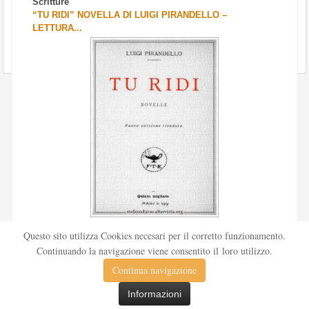
Scritture
“TU RIDI” NOVELLA DI LUIGI PIRANDELLO –
LETTURA...
Scritto da
Redazione Culturelite
Questo sito utilizza Cookies necesari per il corretto funzionamento.
Pubblicata nel 1912 sul «Corriere della sera», la novella Tu
Continuando la navigazione viene consentito il loro utilizzo.
ridi fu successivamente inserita nella ...
Continua navigazione
Leggi tutto
Informazioni