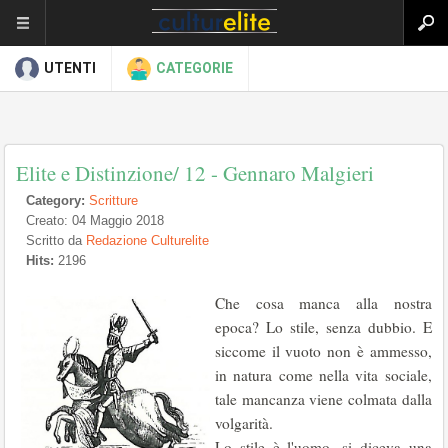
UTENTI
CATEGORIE
Elite e Distinzione/ 12 - Gennaro Malgieri
Category:
Scritture
Creato: 04 Maggio 2018
Scritto da
Redazione Culturelite
Hits:
2196
Che cosa manca alla nostra
epoca? Lo stile, senza dubbio. E
siccome il vuoto non è ammesso,
in natura come nella vita sociale,
tale mancanza viene colmata dalla
volgarità.
Lo stile è l'uomo, si diceva una