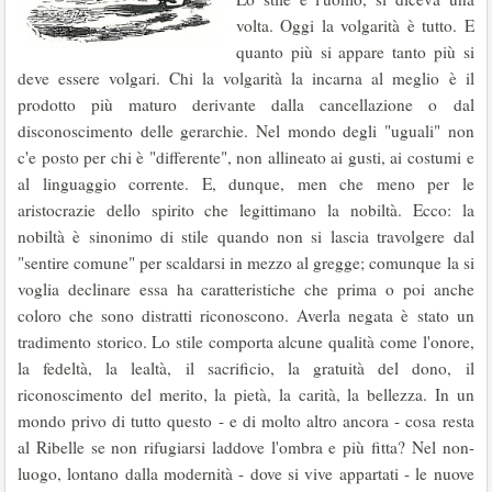
volta. Oggi la volgarità è tutto. E
quanto più si appare tanto più si
deve essere volgari. Chi la volgarità la incarna al meglio è il
prodotto più maturo derivante dalla cancellazione o dal
disconoscimento delle gerarchie. Nel mondo degli "uguali" non
c'e posto per chi è "differente", non allineato ai gusti, ai costumi e
al linguaggio corrente. E, dunque, men che meno per le
aristocrazie dello spirito che legittimano la nobiltà. Ecco: la
nobiltà è sinonimo di stile quando non si lascia travolgere dal
"sentire comune" per scaldarsi in mezzo al gregge; comunque la si
voglia declinare essa ha caratteristiche che prima o poi anche
coloro che sono distratti riconoscono. Averla negata è stato un
tradimento storico. Lo stile comporta alcune qualità come l'onore,
la fedeltà, la lealtà, il sacrificio, la gratuità del dono, il
riconoscimento del merito, la pietà, la carità, la bellezza. In un
mondo privo di tutto questo - e di molto altro ancora - cosa resta
al Ribelle se non rifugiarsi laddove l'ombra e più fitta? Nel non-
luogo, lontano dalla modernità - dove si vive appartati - le nuove